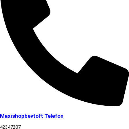
Maxishopbevtoft Telefon
42347207