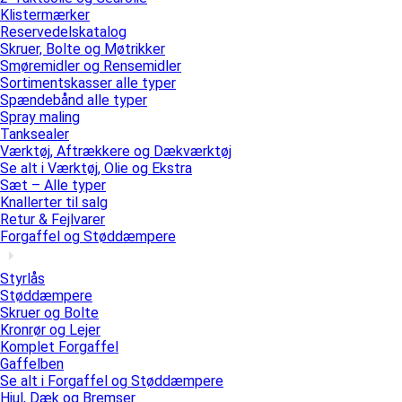
Klistermærker
Reservedelskatalog
Skruer, Bolte og Møtrikker
Smøremidler og Rensemidler
Sortimentskasser alle typer
Spændebånd alle typer
Spray maling
Tanksealer
Værktøj, Aftrækkere og Dækværktøj
Se alt i Værktøj, Olie og Ekstra
Sæt – Alle typer
Knallerter til salg
Retur & Fejlvarer
Forgaffel og Støddæmpere
Styrlås
Støddæmpere
Skruer og Bolte
Kronrør og Lejer
Komplet Forgaffel
Gaffelben
Se alt i Forgaffel og Støddæmpere
Hjul, Dæk og Bremser