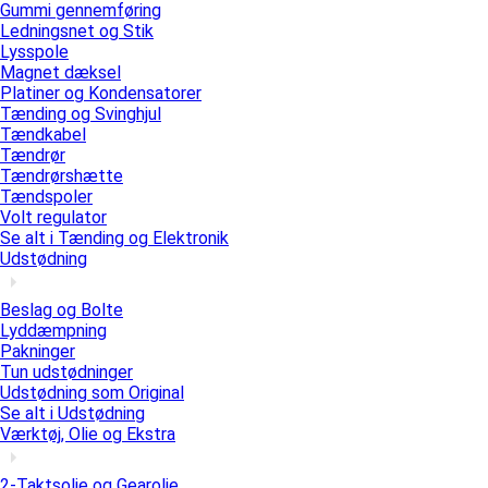
Gummi gennemføring
Ledningsnet og Stik
Lysspole
Magnet dæksel
Platiner og Kondensatorer
Tænding og Svinghjul
Tændkabel
Tændrør
Tændrørshætte
Tændspoler
Volt regulator
Se alt i Tænding og Elektronik
Udstødning
Beslag og Bolte
Lyddæmpning
Pakninger
Tun udstødninger
Udstødning som Original
Se alt i Udstødning
Værktøj, Olie og Ekstra
2-Taktsolie og Gearolie