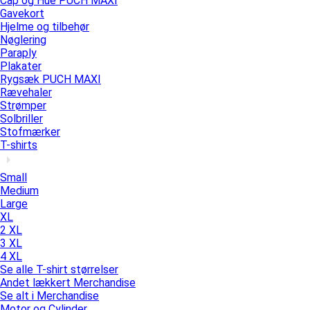
Cap og Hue PUCH MAXI
Gavekort
Hjelme og tilbehør
Nøglering
Paraply
Plakater
Rygsæk PUCH MAXI
Rævehaler
Strømper
Solbriller
Stofmærker
T-shirts
Small
Medium
Large
XL
2 XL
3 XL
4 XL
Se alle T-shirt størrelser
Andet lækkert Merchandise
Se alt i Merchandise
Motor og Cylinder