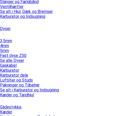
Slanger og Fælgbånd
Ventilhætter
Se alt i Hjul, Dæk og Bremser
Karburator og Indsugning
Dyser
3,5mm
4mm
5mm
Fast dyse Z50
Se alle Dyser
Gaskabel
Karburator
Karburator dele
Luftilter og Studs
Pakninger og Tilbehør
Se alt i Karburator og Indsugning
Kæder og Tandhjul
Glidestykke
Kæder