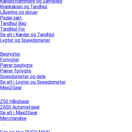
Kædestrammere og Samleled
Krankaksel og Tandhjul
Låsering og skruer
Pedal sæt
Tandhjul Bag
Tandhjul For
Se alt i Kæder og Tandhjul
Lygter og Speedometer
Baglygter
Forlygter
Pærer baglygte
Pærer forlygte
Speedometer og dele
Se alt i Lygter og Speedometer
Maxi2Gear
Z50 Håndgear
ZA50 Automatgear
Se alt i Maxi2Gear
Merchandise