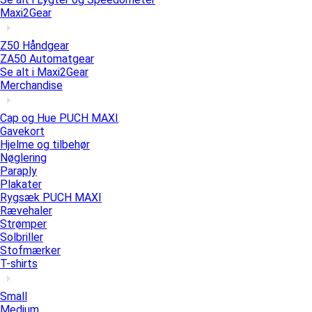
Maxi2Gear
Z50 Håndgear
ZA50 Automatgear
Se alt i Maxi2Gear
Merchandise
Cap og Hue PUCH MAXI
Gavekort
Hjelme og tilbehør
Nøglering
Paraply
Plakater
Rygsæk PUCH MAXI
Rævehaler
Strømper
Solbriller
Stofmærker
T-shirts
Small
Medium