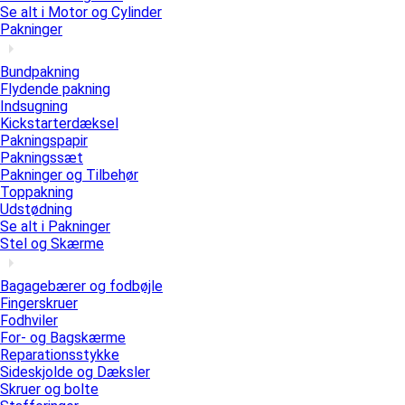
Se alt i Motor og Cylinder
Pakninger
Bundpakning
Flydende pakning
Indsugning
Kickstarterdæksel
Pakningspapir
Pakningssæt
Pakninger og Tilbehør
Toppakning
Udstødning
Se alt i Pakninger
Stel og Skærme
Bagagebærer og fodbøjle
Fingerskruer
Fodhviler
For- og Bagskærme
Reparationsstykke
Sideskjolde og Dæksler
Skruer og bolte