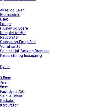
Aksel og Lejer
Bremsedele
Dæk
Fælge
Hjulnav og Egere
Komplette Hjul
Navbørster
Slanger og Fælgbånd
Ventilhætter
Se alt i Hjul, Dæk og Bremser
Karburator og Indsugning
Dyser
3,5mm
4mm
5mm
Fast dyse Z50
Se alle Dyser
Gaskabel
Karburator