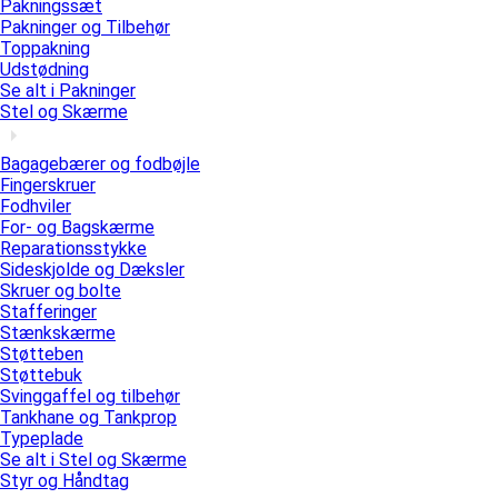
Pakningssæt
Pakninger og Tilbehør
Toppakning
Udstødning
Se alt i Pakninger
Stel og Skærme
Bagagebærer og fodbøjle
Fingerskruer
Fodhviler
For- og Bagskærme
Reparationsstykke
Sideskjolde og Dæksler
Skruer og bolte
Stafferinger
Stænkskærme
Støtteben
Støttebuk
Svinggaffel og tilbehør
Tankhane og Tankprop
Typeplade
Se alt i Stel og Skærme
Styr og Håndtag