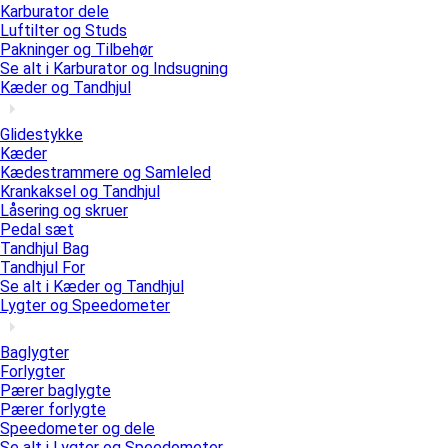
Karburator dele
Luftilter og Studs
Pakninger og Tilbehør
Se alt i Karburator og Indsugning
Kæder og Tandhjul
Glidestykke
Kæder
Kædestrammere og Samleled
Krankaksel og Tandhjul
Låsering og skruer
Pedal sæt
Tandhjul Bag
Tandhjul For
Se alt i Kæder og Tandhjul
Lygter og Speedometer
Baglygter
Forlygter
Pærer baglygte
Pærer forlygte
Speedometer og dele
Se alt i Lygter og Speedometer