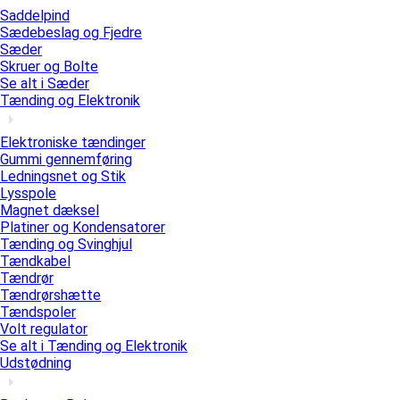
Saddelpind
Sædebeslag og Fjedre
Sæder
Skruer og Bolte
Se alt i Sæder
Tænding og Elektronik
Elektroniske tændinger
Gummi gennemføring
Ledningsnet og Stik
Lysspole
Magnet dæksel
Platiner og Kondensatorer
Tænding og Svinghjul
Tændkabel
Tændrør
Tændrørshætte
Tændspoler
Volt regulator
Se alt i Tænding og Elektronik
Udstødning