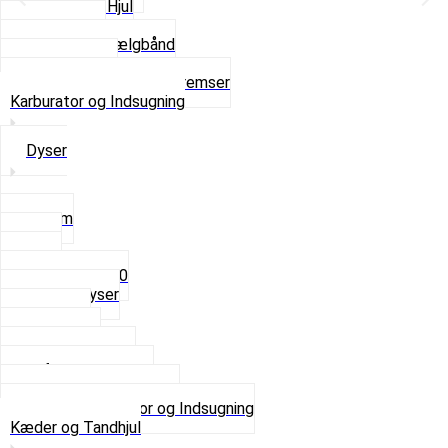
Komplette Hjul
Navbørster
Slanger og Fælgbånd
Ventilhætter
Se alt i Hjul, Dæk og Bremser
Karburator og Indsugning
Dyser
3,5mm
4mm
5mm
Fast dyse Z50
Se alle Dyser
Gaskabel
Karburator
Karburator dele
Luftilter og Studs
Pakninger og Tilbehør
Se alt i Karburator og Indsugning
Kæder og Tandhjul