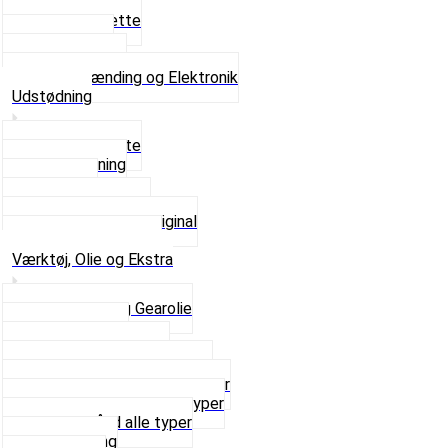
Tændrør
Tændrørshætte
Tændspoler
Volt regulator
Se alt i Tænding og Elektronik
Udstødning
Beslag og Bolte
Lyddæmpning
Pakninger
Tun udstødninger
Udstødning som Original
Se alt i Udstødning
Værktøj, Olie og Ekstra
2-Taktsolie og Gearolie
Klistermærker
Reservedelskatalog
Skruer, Bolte og Møtrikker
Smøremidler og Rensemidler
Sortimentskasser alle typer
Spændebånd alle typer
Spray maling