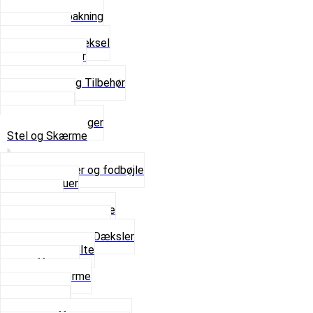
Bundpakning
Flydende pakning
Indsugning
Kickstarterdæksel
Pakningspapir
Pakningssæt
Pakninger og Tilbehør
Toppakning
Udstødning
Se alt i Pakninger
Stel og Skærme
Bagagebærer og fodbøjle
Fingerskruer
Fodhviler
For- og Bagskærme
Reparationsstykke
Sideskjolde og Dæksler
Skruer og bolte
Stafferinger
Stænkskærme
Støtteben
Støttebuk