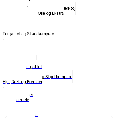
Tanksealer
Værktøj, Aftrækkere og Dækværktøj
Se alt i Værktøj, Olie og Ekstra
Sæt – Alle typer
Knallerter til salg
Retur & Fejlvarer
Forgaffel og Støddæmpere
Styrlås
Støddæmpere
Skruer og Bolte
Kronrør og Lejer
Komplet Forgaffel
Gaffelben
Se alt i Forgaffel og Støddæmpere
Hjul, Dæk og Bremser
Aksel og Lejer
Bremsedele
Dæk
Fælge
Hjulnav og Egere