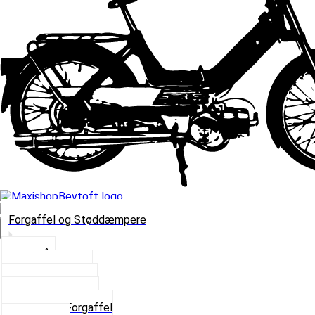
Forgaffel og Støddæmpere
Vælg Kategori
Styrlås
Støddæmpere
Skruer og Bolte
Kronrør og Lejer
Komplet Forgaffel