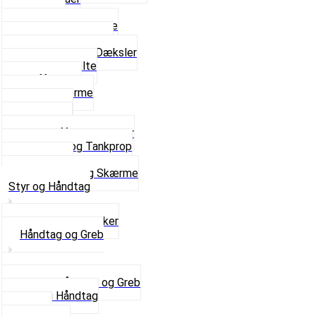
Fodhviler
For- og Bagskærme
Reparationsstykke
Sideskjolde og Dæksler
Skruer og bolte
Stafferinger
Stænkskærme
Støtteben
Støttebuk
Svinggaffel og tilbehør
Tankhane og Tankprop
Typeplade
Se alt i Stel og Skærme
Styr og Håndtag
Horn og Ringklokker
Håndtag og Greb
Se alle Håndtag og Greb
Gummi Håndtag
Kabler