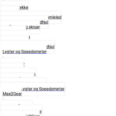
Glidestykke
Kæder
Kædestrammere og Samleled
Krankaksel og Tandhjul
Låsering og skruer
Pedal sæt
Tandhjul Bag
Tandhjul For
Se alt i Kæder og Tandhjul
Lygter og Speedometer
Baglygter
Forlygter
Pærer baglygte
Pærer forlygte
Speedometer og dele
Se alt i Lygter og Speedometer
Maxi2Gear
Z50 Håndgear
ZA50 Automatgear