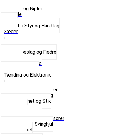
Kontakter
Skruer og Nipler
Spejle
Styr
Se alt i Styr og Håndtag
Sæder
Saddelpind
Sædebeslag og Fjedre
Sæder
Skruer og Bolte
Se alt i Sæder
Tænding og Elektronik
Elektroniske tændinger
Gummi gennemføring
Ledningsnet og Stik
Lysspole
Magnet dæksel
Platiner og Kondensatorer
Tænding og Svinghjul
Tændkabel