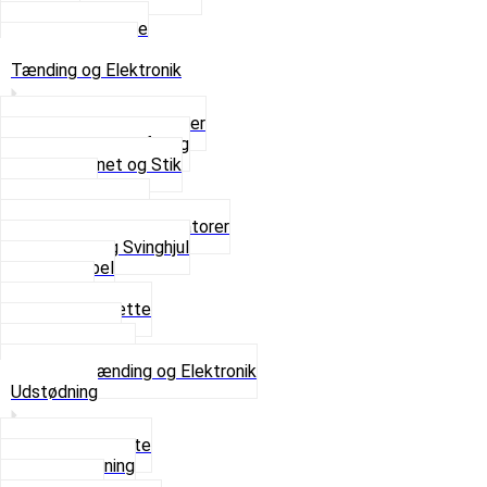
Sæder
Skruer og Bolte
Se alt i Sæder
Tænding og Elektronik
Elektroniske tændinger
Gummi gennemføring
Ledningsnet og Stik
Lysspole
Magnet dæksel
Platiner og Kondensatorer
Tænding og Svinghjul
Tændkabel
Tændrør
Tændrørshætte
Tændspoler
Volt regulator
Se alt i Tænding og Elektronik
Udstødning
Beslag og Bolte
Lyddæmpning
Pakninger