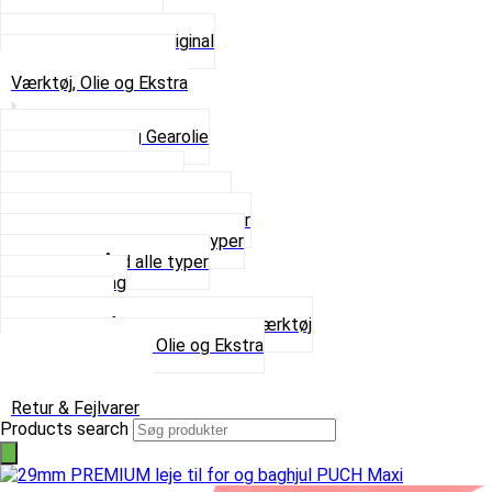
Tun udstødninger
Udstødning som Original
Se alt i Udstødning
Værktøj, Olie og Ekstra
2-Taktsolie og Gearolie
Klistermærker
Reservedelskatalog
Skruer, Bolte og Møtrikker
Smøremidler og Rensemidler
Sortimentskasser alle typer
Spændebånd alle typer
Spray maling
Tanksealer
Værktøj, Aftrækkere og Dækværktøj
Se alt i Værktøj, Olie og Ekstra
Sæt – Alle typer
Knallerter til salg
Retur & Fejlvarer
Products search