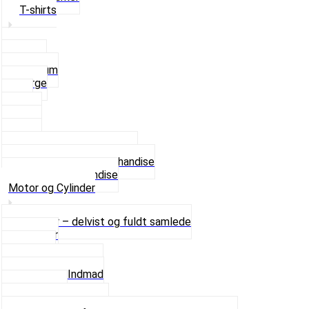
T-shirts
Small
Medium
Large
XL
2 XL
3 XL
4 XL
Se alle T-shirt størrelser
Andet lækkert Merchandise
Se alt i Merchandise
Motor og Cylinder
Motorer – delvist og fuldt samlede
Cylinder
Kobling
Krumtap og Lejer
Motor og Indmad
Pakninger
Pinbolte og skruer