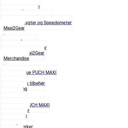
Forlygter
Pærer baglygte
Pærer forlygte
Speedometer og dele
Se alt i Lygter og Speedometer
Maxi2Gear
Z50 Håndgear
ZA50 Automatgear
Se alt i Maxi2Gear
Merchandise
Cap og Hue PUCH MAXI
Gavekort
Hjelme og tilbehør
Nøglering
Paraply
Plakater
Rygsæk PUCH MAXI
Rævehaler
Strømper
Solbriller
Stofmærker