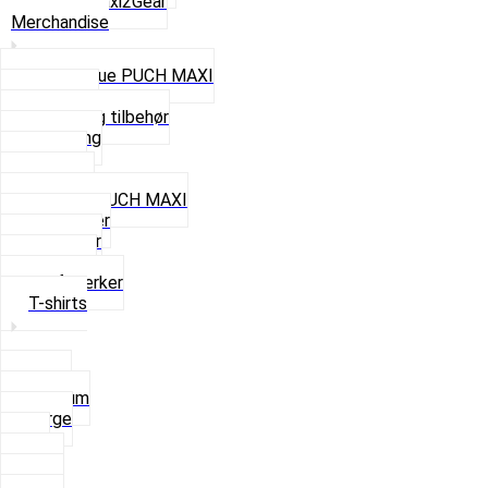
Se alt i Maxi2Gear
Merchandise
Cap og Hue PUCH MAXI
Gavekort
Hjelme og tilbehør
Nøglering
Paraply
Plakater
Rygsæk PUCH MAXI
Rævehaler
Strømper
Solbriller
Stofmærker
T-shirts
Small
Medium
Large
XL
2 XL
3 XL