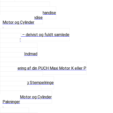
4 XL
Se alle T-shirt størrelser
Andet lækkert Merchandise
Se alt i Merchandise
Motor og Cylinder
Motorer – delvist og fuldt samlede
Cylinder
Kobling
Krumtap og Lejer
Motor og Indmad
Pakninger
Pinbolte og skruer
Renovering af din PUCH Maxi Motor K eller P
Shims
Simmerringe og lejer
Stempler og Stempelringe
Topstykker
Kickstarter og dele
Se alt i Motor og Cylinder
Pakninger