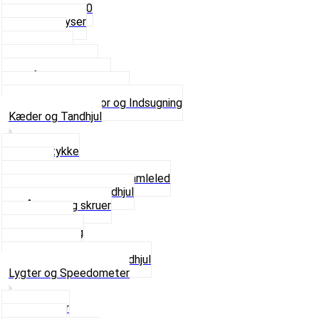
Fast dyse Z50
Se alle Dyser
Gaskabel
Karburator
Karburator dele
Luftilter og Studs
Pakninger og Tilbehør
Se alt i Karburator og Indsugning
Kæder og Tandhjul
Glidestykke
Kæder
Kædestrammere og Samleled
Krankaksel og Tandhjul
Låsering og skruer
Pedal sæt
Tandhjul Bag
Tandhjul For
Se alt i Kæder og Tandhjul
Lygter og Speedometer
Baglygter