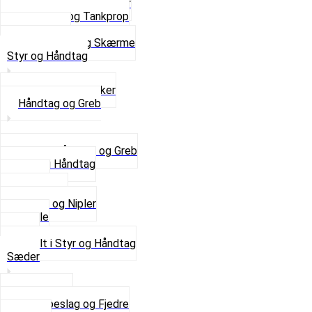
Svinggaffel og tilbehør
Tankhane og Tankprop
Typeplade
Se alt i Stel og Skærme
Styr og Håndtag
Horn og Ringklokker
Håndtag og Greb
Se alle Håndtag og Greb
Gummi Håndtag
Kabler
Kontakter
Skruer og Nipler
Spejle
Styr
Se alt i Styr og Håndtag
Sæder
Saddelpind
Sædebeslag og Fjedre