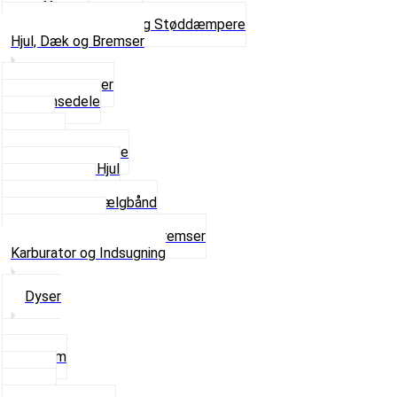
Gaffelben
Se alt i Forgaffel og Støddæmpere
Hjul, Dæk og Bremser
Aksel og Lejer
Bremsedele
Dæk
Fælge
Hjulnav og Egere
Komplette Hjul
Navbørster
Slanger og Fælgbånd
Ventilhætter
Se alt i Hjul, Dæk og Bremser
Karburator og Indsugning
Dyser
3,5mm
4mm
5mm