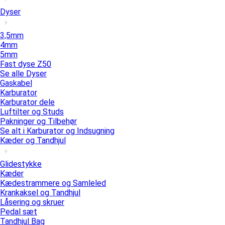
Dyser
3,5mm
4mm
5mm
Fast dyse Z50
Se alle Dyser
Gaskabel
Karburator
Karburator dele
Luftilter og Studs
Pakninger og Tilbehør
Se alt i Karburator og Indsugning
Kæder og Tandhjul
Glidestykke
Kæder
Kædestrammere og Samleled
Krankaksel og Tandhjul
Låsering og skruer
Pedal sæt
Tandhjul Bag