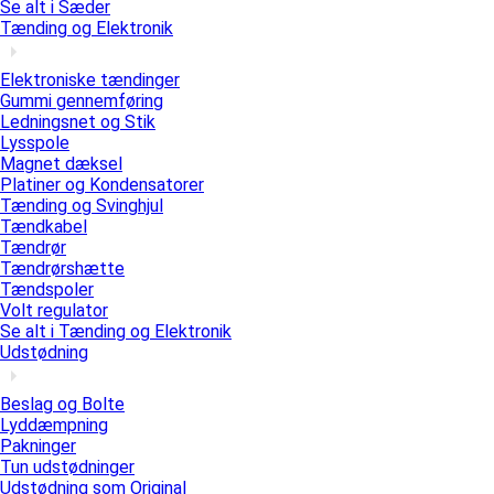
Se alt i Sæder
Tænding og Elektronik
Elektroniske tændinger
Gummi gennemføring
Ledningsnet og Stik
Lysspole
Magnet dæksel
Platiner og Kondensatorer
Tænding og Svinghjul
Tændkabel
Tændrør
Tændrørshætte
Tændspoler
Volt regulator
Se alt i Tænding og Elektronik
Udstødning
Beslag og Bolte
Lyddæmpning
Pakninger
Tun udstødninger
Udstødning som Original