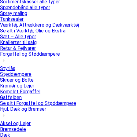
Sortimentskasser alle typer
Spændebånd alle typer
Spray maling
Tanksealer
Værktøj, Aftrækkere og Dækværktøj
Se alt i Værktøj, Olie og Ekstra
Sæt – Alle typer
Knallerter til salg
Retur & Fejlvarer
Forgaffel og Støddæmpere
Styrlås
Støddæmpere
Skruer og Bolte
Kronrør og Lejer
Komplet Forgaffel
Gaffelben
Se alt i Forgaffel og Støddæmpere
Hjul, Dæk og Bremser
Aksel og Lejer
Bremsedele
Dæk