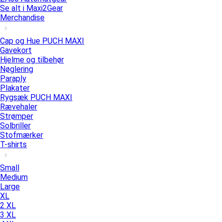
Se alt i Maxi2Gear
Merchandise
Cap og Hue PUCH MAXI
Gavekort
Hjelme og tilbehør
Nøglering
Paraply
Plakater
Rygsæk PUCH MAXI
Rævehaler
Strømper
Solbriller
Stofmærker
T-shirts
Small
Medium
Large
XL
2 XL
3 XL