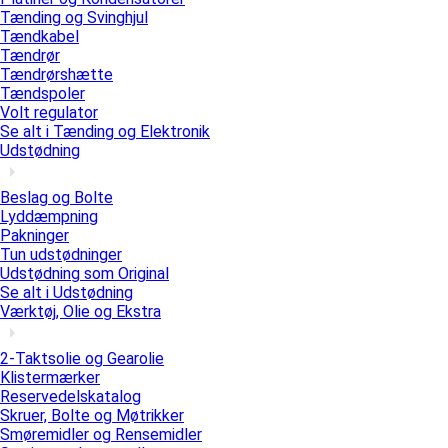
Tænding og Svinghjul
Tændkabel
Tændrør
Tændrørshætte
Tændspoler
Volt regulator
Se alt i Tænding og Elektronik
Udstødning
Beslag og Bolte
Lyddæmpning
Pakninger
Tun udstødninger
Udstødning som Original
Se alt i Udstødning
Værktøj, Olie og Ekstra
2-Taktsolie og Gearolie
Klistermærker
Reservedelskatalog
Skruer, Bolte og Møtrikker
Smøremidler og Rensemidler