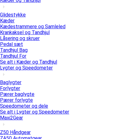
Kæder og Tandhjul
Glidestykke
Kæder
Kædestrammere og Samleled
Krankaksel og Tandhjul
Låsering og skruer
Pedal sæt
Tandhjul Bag
Tandhjul For
Se alt i Kæder og Tandhjul
Lygter og Speedometer
Baglygter
Forlygter
Pærer baglygte
Pærer forlygte
Speedometer og dele
Se alt i Lygter og Speedometer
Maxi2Gear
Z50 Håndgear
ZA50 Automatgear