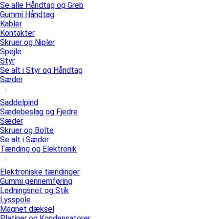
Se alle Håndtag og Greb
Gummi Håndtag
Kabler
Kontakter
Skruer og Nipler
Spejle
Styr
Se alt i Styr og Håndtag
Sæder
Saddelpind
Sædebeslag og Fjedre
Sæder
Skruer og Bolte
Se alt i Sæder
Tænding og Elektronik
Elektroniske tændinger
Gummi gennemføring
Ledningsnet og Stik
Lysspole
Magnet dæksel
Platiner og Kondensatorer