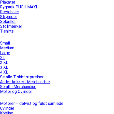
Plakater
Rygsæk PUCH MAXI
Rævehaler
Strømper
Solbriller
Stofmærker
T-shirts
Small
Medium
Large
XL
2 XL
3 XL
4 XL
Se alle T-shirt størrelser
Andet lækkert Merchandise
Se alt i Merchandise
Motor og Cylinder
Motorer – delvist og fuldt samlede
Cylinder
Kobling