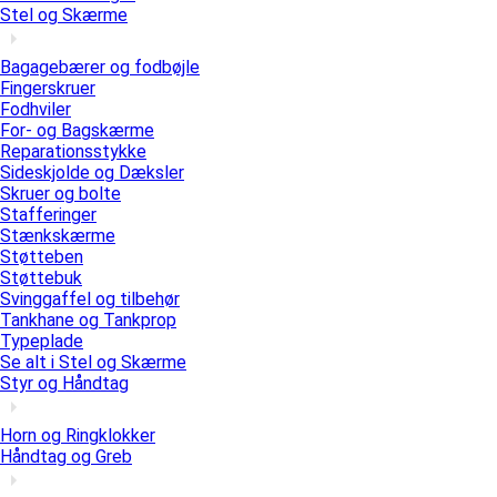
Stel og Skærme
Bagagebærer og fodbøjle
Fingerskruer
Fodhviler
For- og Bagskærme
Reparationsstykke
Sideskjolde og Dæksler
Skruer og bolte
Stafferinger
Stænkskærme
Støtteben
Støttebuk
Svinggaffel og tilbehør
Tankhane og Tankprop
Typeplade
Se alt i Stel og Skærme
Styr og Håndtag
Horn og Ringklokker
Håndtag og Greb