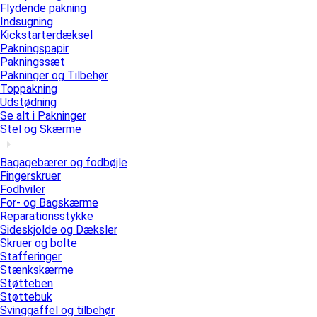
Flydende pakning
Indsugning
Kickstarterdæksel
Pakningspapir
Pakningssæt
Pakninger og Tilbehør
Toppakning
Udstødning
Se alt i Pakninger
Stel og Skærme
Bagagebærer og fodbøjle
Fingerskruer
Fodhviler
For- og Bagskærme
Reparationsstykke
Sideskjolde og Dæksler
Skruer og bolte
Stafferinger
Stænkskærme
Støtteben
Støttebuk
Svinggaffel og tilbehør