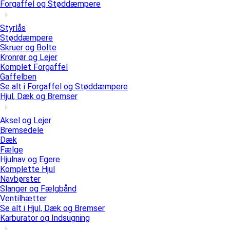
Forgaffel og Støddæmpere
Styrlås
Støddæmpere
Skruer og Bolte
Kronrør og Lejer
Komplet Forgaffel
Gaffelben
Se alt i Forgaffel og Støddæmpere
Hjul, Dæk og Bremser
Aksel og Lejer
Bremsedele
Dæk
Fælge
Hjulnav og Egere
Komplette Hjul
Navbørster
Slanger og Fælgbånd
Ventilhætter
Se alt i Hjul, Dæk og Bremser
Karburator og Indsugning