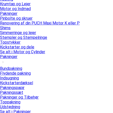
Krumtap og Lejer
Motor og Indmad
Pakninger
Pinbolte og skruer
Renovering af din PUCH Maxi Motor K eller P
Shims
Simmerringe og lejer
Stempler og Stempelringe
Topstykker
Kickstarter og dele
Se alt i Motor og Cylinder
Pakninger
Bundpakning
Flydende pakning
Indsugning
Kickstarterdæksel
Pakningspapir
Pakningssæt
Pakninger og Tilbehør
Toppakning
Udstødning
Se alt i Pakninger