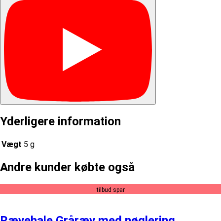
Yderligere information
Vægt
5 g
Andre kunder købte også
tilbud spar
Rævehale Gråræv med nøglering