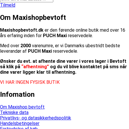
Tilmeld
Om Maxishopbevtoft
Maxishopbevtoft.dk
er den førende online butik med over 16
års erfaring inden for
PUCH Maxi
reservedele.
Med over
2000
varenumre, er vi Danmarks ubestridt bedste
leverandør af
PUCH Maxi
reservedele.
Ønsker du evt. at afhente dine varer i vores lager i Bevtoft
så klik på
“afhentning”
og du vil blive kontaktet på sms når
dine varer ligger klar til afhentning.
VI HAR INGEN FYSISK BUTIK
Infomation
Om Maxishop bevtoft
Tekniske data
Privatlivs- og datasikkerhedspolitik
Handelsbetingelser
Fortrydelse af køb