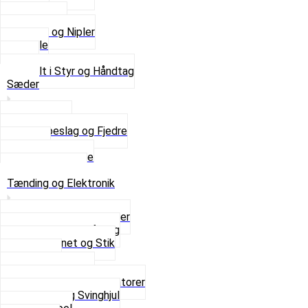
Kabler
Kontakter
Skruer og Nipler
Spejle
Styr
Se alt i Styr og Håndtag
Sæder
Saddelpind
Sædebeslag og Fjedre
Sæder
Skruer og Bolte
Se alt i Sæder
Tænding og Elektronik
Elektroniske tændinger
Gummi gennemføring
Ledningsnet og Stik
Lysspole
Magnet dæksel
Platiner og Kondensatorer
Tænding og Svinghjul