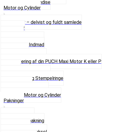
Se alt i Merchandise
Motor og Cylinder
Motorer – delvist og fuldt samlede
Cylinder
Kobling
Krumtap og Lejer
Motor og Indmad
Pakninger
Pinbolte og skruer
Renovering af din PUCH Maxi Motor K eller P
Shims
Simmerringe og lejer
Stempler og Stempelringe
Topstykker
Kickstarter og dele
Se alt i Motor og Cylinder
Pakninger
Bundpakning
Flydende pakning
Indsugning
Kickstarterdæksel