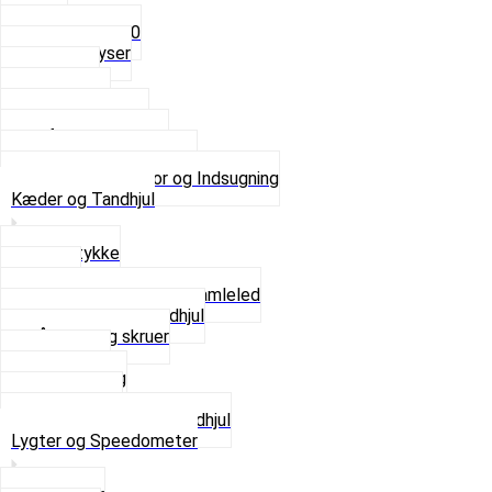
5mm
Fast dyse Z50
Se alle Dyser
Gaskabel
Karburator
Karburator dele
Luftilter og Studs
Pakninger og Tilbehør
Se alt i Karburator og Indsugning
Kæder og Tandhjul
Glidestykke
Kæder
Kædestrammere og Samleled
Krankaksel og Tandhjul
Låsering og skruer
Pedal sæt
Tandhjul Bag
Tandhjul For
Se alt i Kæder og Tandhjul
Lygter og Speedometer