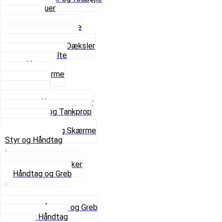
Fingerskruer
Fodhviler
For- og Bagskærme
Reparationsstykke
Sideskjolde og Dæksler
Skruer og bolte
Stafferinger
Stænkskærme
Støtteben
Støttebuk
Svinggaffel og tilbehør
Tankhane og Tankprop
Typeplade
Se alt i Stel og Skærme
Styr og Håndtag
Horn og Ringklokker
Håndtag og Greb
Se alle Håndtag og Greb
Gummi Håndtag