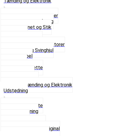
Tænding og Elektronik
Elektroniske tændinger
Gummi gennemføring
Ledningsnet og Stik
Lysspole
Magnet dæksel
Platiner og Kondensatorer
Tænding og Svinghjul
Tændkabel
Tændrør
Tændrørshætte
Tændspoler
Volt regulator
Se alt i Tænding og Elektronik
Udstødning
Beslag og Bolte
Lyddæmpning
Pakninger
Tun udstødninger
Udstødning som Original
Se alt i Udstødning