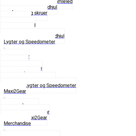
Kædestrammere og Samleled
Krankaksel og Tandhjul
Låsering og skruer
Pedal sæt
Tandhjul Bag
Tandhjul For
Se alt i Kæder og Tandhjul
Lygter og Speedometer
Baglygter
Forlygter
Pærer baglygte
Pærer forlygte
Speedometer og dele
Se alt i Lygter og Speedometer
Maxi2Gear
Z50 Håndgear
ZA50 Automatgear
Se alt i Maxi2Gear
Merchandise