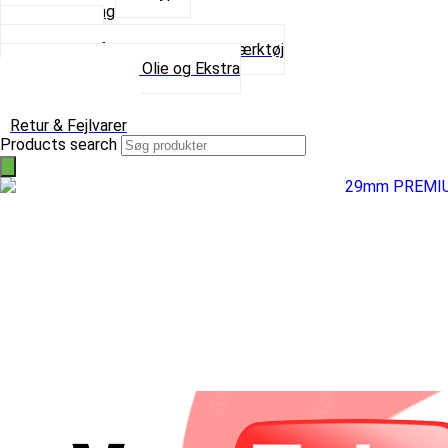
Spray maling
Tanksealer
Værktøj, Aftrækkere og Dækværktøj
Se alt i Værktøj, Olie og Ekstra
Sæt – Alle typer
Knallerter til salg
Retur & Fejlvarer
Products search