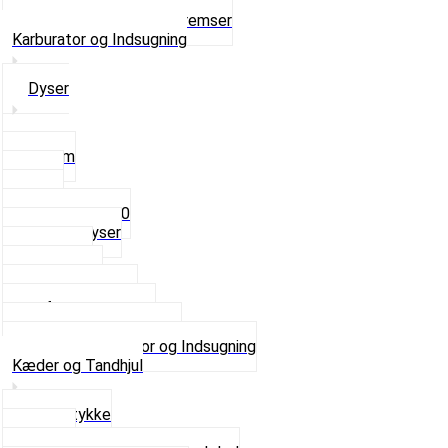
Ventilhætter
Se alt i Hjul, Dæk og Bremser
Karburator og Indsugning
Dyser
3,5mm
4mm
5mm
Fast dyse Z50
Se alle Dyser
Gaskabel
Karburator
Karburator dele
Luftilter og Studs
Pakninger og Tilbehør
Se alt i Karburator og Indsugning
Kæder og Tandhjul
Glidestykke
Kæder