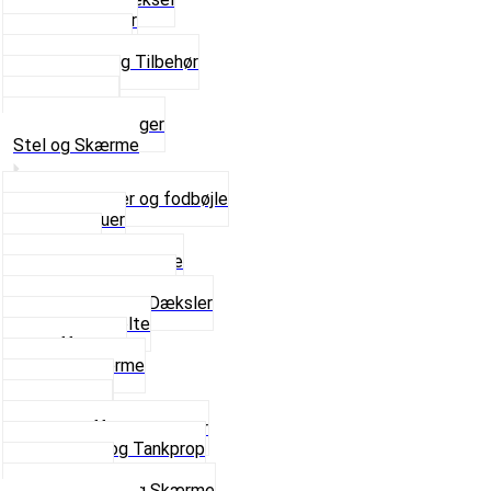
Pakningspapir
Pakningssæt
Pakninger og Tilbehør
Toppakning
Udstødning
Se alt i Pakninger
Stel og Skærme
Bagagebærer og fodbøjle
Fingerskruer
Fodhviler
For- og Bagskærme
Reparationsstykke
Sideskjolde og Dæksler
Skruer og bolte
Stafferinger
Stænkskærme
Støtteben
Støttebuk
Svinggaffel og tilbehør
Tankhane og Tankprop
Typeplade
Se alt i Stel og Skærme