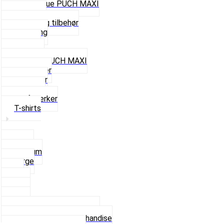
Cap og Hue PUCH MAXI
Gavekort
Hjelme og tilbehør
Nøglering
Paraply
Plakater
Rygsæk PUCH MAXI
Rævehaler
Strømper
Solbriller
Stofmærker
T-shirts
Small
Medium
Large
XL
2 XL
3 XL
4 XL
Se alle T-shirt størrelser
Andet lækkert Merchandise