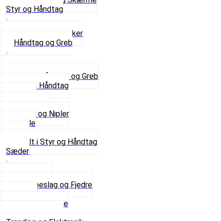
Styr og Håndtag
Horn og Ringklokker
Håndtag og Greb
Se alle Håndtag og Greb
Gummi Håndtag
Kabler
Kontakter
Skruer og Nipler
Spejle
Styr
Se alt i Styr og Håndtag
Sæder
Saddelpind
Sædebeslag og Fjedre
Sæder
Skruer og Bolte
Se alt i Sæder