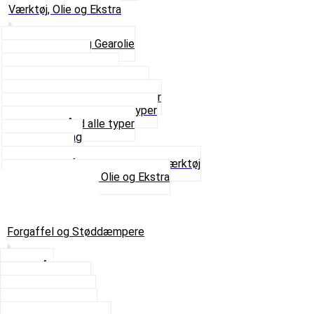
Værktøj, Olie og Ekstra
2-Taktsolie og Gearolie
Klistermærker
Reservedelskatalog
Skruer, Bolte og Møtrikker
Smøremidler og Rensemidler
Sortimentskasser alle typer
Spændebånd alle typer
Spray maling
Tanksealer
Værktøj, Aftrækkere og Dækværktøj
Se alt i Værktøj, Olie og Ekstra
Sæt – Alle typer
Knallerter til salg
Retur & Fejlvarer
Forgaffel og Støddæmpere
Styrlås
Støddæmpere
Skruer og Bolte
Kronrør og Lejer