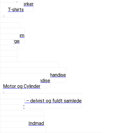
Stofmærker
T-shirts
Small
Medium
Large
XL
2 XL
3 XL
4 XL
Se alle T-shirt størrelser
Andet lækkert Merchandise
Se alt i Merchandise
Motor og Cylinder
Motorer – delvist og fuldt samlede
Cylinder
Kobling
Krumtap og Lejer
Motor og Indmad
Pakninger