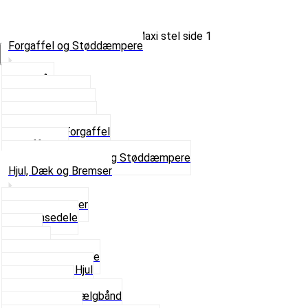
Forgaffel og Støddæmpere
Vælg Kategori
Styrlås
Støddæmpere
Skruer og Bolte
Kronrør og Lejer
Komplet Forgaffel
Gaffelben
Se alt i Forgaffel og Støddæmpere
Hjul, Dæk og Bremser
Aksel og Lejer
Bremsedele
Dæk
Fælge
Hjulnav og Egere
Komplette Hjul
Navbørster
Slanger og Fælgbånd