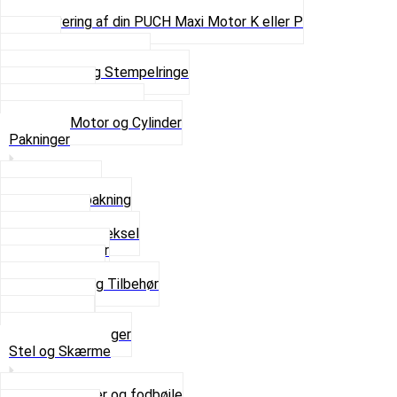
Pinbolte og skruer
Renovering af din PUCH Maxi Motor K eller P
Shims
Simmerringe og lejer
Stempler og Stempelringe
Topstykker
Kickstarter og dele
Se alt i Motor og Cylinder
Pakninger
Bundpakning
Flydende pakning
Indsugning
Kickstarterdæksel
Pakningspapir
Pakningssæt
Pakninger og Tilbehør
Toppakning
Udstødning
Se alt i Pakninger
Stel og Skærme
Bagagebærer og fodbøjle