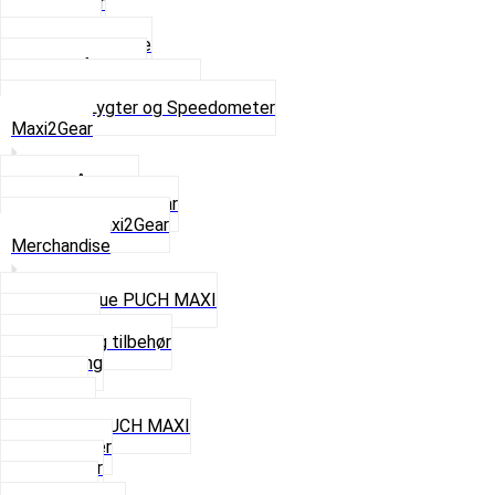
Baglygter
Forlygter
Pærer baglygte
Pærer forlygte
Speedometer og dele
Se alt i Lygter og Speedometer
Maxi2Gear
Z50 Håndgear
ZA50 Automatgear
Se alt i Maxi2Gear
Merchandise
Cap og Hue PUCH MAXI
Gavekort
Hjelme og tilbehør
Nøglering
Paraply
Plakater
Rygsæk PUCH MAXI
Rævehaler
Strømper
Solbriller