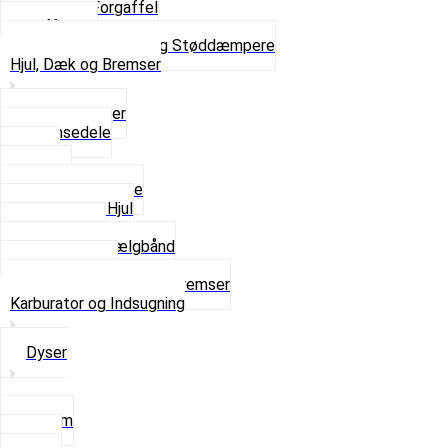
Komplet Forgaffel
Gaffelben
Se alt i Forgaffel og Støddæmpere
Hjul, Dæk og Bremser
Aksel og Lejer
Bremsedele
Dæk
Fælge
Hjulnav og Egere
Komplette Hjul
Navbørster
Slanger og Fælgbånd
Ventilhætter
Se alt i Hjul, Dæk og Bremser
Karburator og Indsugning
Dyser
3,5mm
4mm