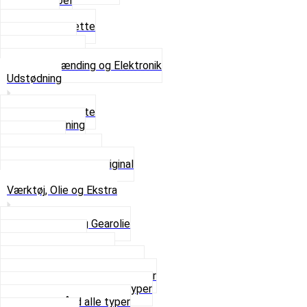
Tændkabel
Tændrør
Tændrørshætte
Tændspoler
Volt regulator
Se alt i Tænding og Elektronik
Udstødning
Beslag og Bolte
Lyddæmpning
Pakninger
Tun udstødninger
Udstødning som Original
Se alt i Udstødning
Værktøj, Olie og Ekstra
2-Taktsolie og Gearolie
Klistermærker
Reservedelskatalog
Skruer, Bolte og Møtrikker
Smøremidler og Rensemidler
Sortimentskasser alle typer
Spændebånd alle typer