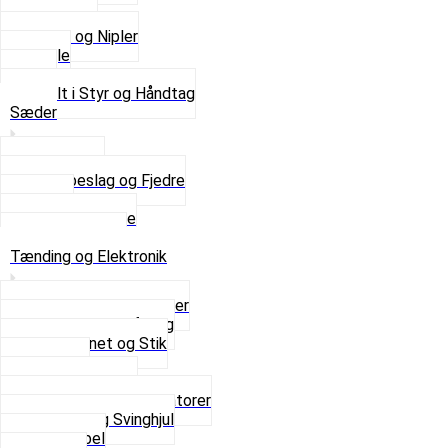
Kontakter
Skruer og Nipler
Spejle
Styr
Se alt i Styr og Håndtag
Sæder
Saddelpind
Sædebeslag og Fjedre
Sæder
Skruer og Bolte
Se alt i Sæder
Tænding og Elektronik
Elektroniske tændinger
Gummi gennemføring
Ledningsnet og Stik
Lysspole
Magnet dæksel
Platiner og Kondensatorer
Tænding og Svinghjul
Tændkabel