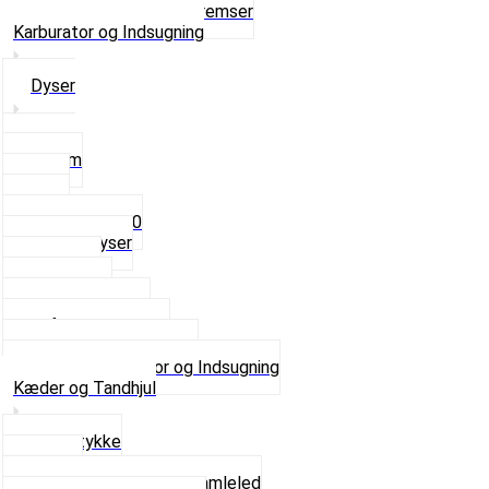
Se alt i Hjul, Dæk og Bremser
Karburator og Indsugning
Dyser
3,5mm
4mm
5mm
Fast dyse Z50
Se alle Dyser
Gaskabel
Karburator
Karburator dele
Luftilter og Studs
Pakninger og Tilbehør
Se alt i Karburator og Indsugning
Kæder og Tandhjul
Glidestykke
Kæder
Kædestrammere og Samleled