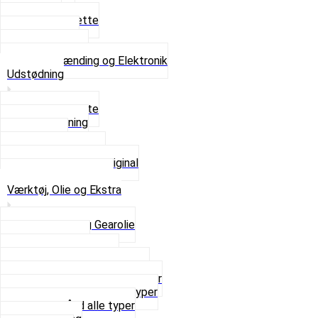
Tændrør
Tændrørshætte
Tændspoler
Volt regulator
Se alt i Tænding og Elektronik
Udstødning
Beslag og Bolte
Lyddæmpning
Pakninger
Tun udstødninger
Udstødning som Original
Se alt i Udstødning
Værktøj, Olie og Ekstra
2-Taktsolie og Gearolie
Klistermærker
Reservedelskatalog
Skruer, Bolte og Møtrikker
Smøremidler og Rensemidler
Sortimentskasser alle typer
Spændebånd alle typer