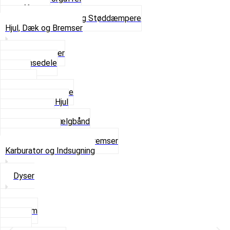
Gaffelben
Se alt i Forgaffel og Støddæmpere
Hjul, Dæk og Bremser
Aksel og Lejer
Bremsedele
Dæk
Fælge
Hjulnav og Egere
Komplette Hjul
Navbørster
Slanger og Fælgbånd
Ventilhætter
Se alt i Hjul, Dæk og Bremser
Karburator og Indsugning
Dyser
3,5mm
4mm