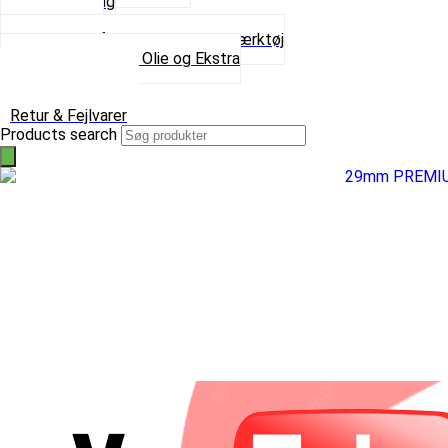
Spray maling
Tanksealer
Værktøj, Aftrækkere og Dækværktøj
Se alt i Værktøj, Olie og Ekstra
Sæt – Alle typer
Knallerter til salg
Retur & Fejlvarer
Products search