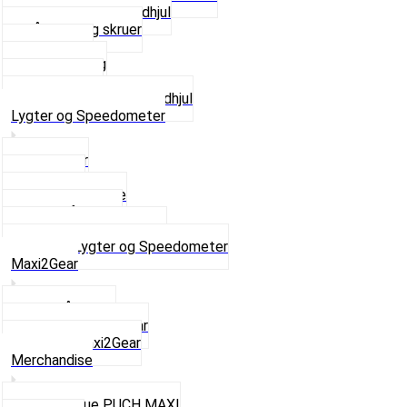
Krankaksel og Tandhjul
Låsering og skruer
Pedal sæt
Tandhjul Bag
Tandhjul For
Se alt i Kæder og Tandhjul
Lygter og Speedometer
Baglygter
Forlygter
Pærer baglygte
Pærer forlygte
Speedometer og dele
Se alt i Lygter og Speedometer
Maxi2Gear
Z50 Håndgear
ZA50 Automatgear
Se alt i Maxi2Gear
Merchandise
Cap og Hue PUCH MAXI