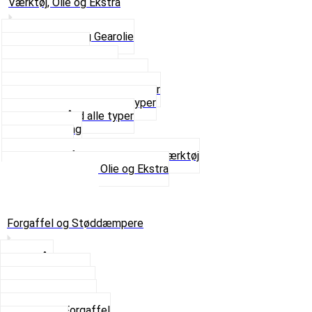
Værktøj, Olie og Ekstra
2-Taktsolie og Gearolie
Klistermærker
Reservedelskatalog
Skruer, Bolte og Møtrikker
Smøremidler og Rensemidler
Sortimentskasser alle typer
Spændebånd alle typer
Spray maling
Tanksealer
Værktøj, Aftrækkere og Dækværktøj
Se alt i Værktøj, Olie og Ekstra
Sæt – Alle typer
Knallerter til salg
Retur & Fejlvarer
Forgaffel og Støddæmpere
Styrlås
Støddæmpere
Skruer og Bolte
Kronrør og Lejer
Komplet Forgaffel