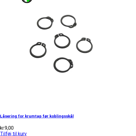
Låsering for krumtap før koblingsskål
kr.
9,00
Tilføj til kurv