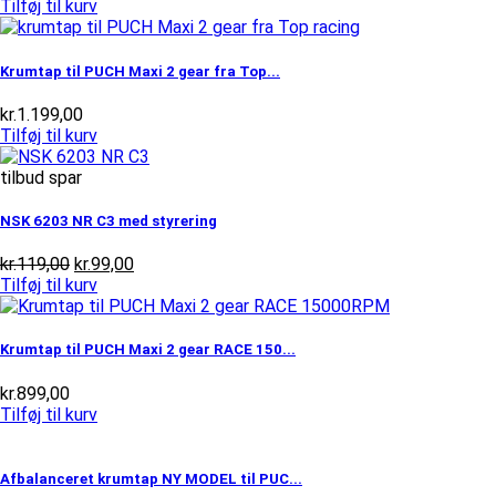
Tilføj til kurv
Krumtap til PUCH Maxi 2 gear fra Top...
kr.
1.199,00
Tilføj til kurv
tilbud spar
NSK 6203 NR C3 med styrering
Den
Den
kr.
119,00
kr.
99,00
oprindelige
aktuelle
Tilføj til kurv
pris
pris
var:
er:
kr.119,00.
kr.99,00.
Krumtap til PUCH Maxi 2 gear RACE 150...
kr.
899,00
Tilføj til kurv
Afbalanceret krumtap NY MODEL til PUC...