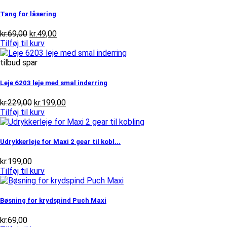
kr.119,00.
kr.99,00.
Tang for låsering
Den
Den
kr.
69,00
kr.
49,00
oprindelige
aktuelle
Tilføj til kurv
pris
pris
var:
er:
tilbud spar
kr.69,00.
kr.49,00.
Leje 6203 leje med smal inderring
Den
Den
kr.
229,00
kr.
199,00
oprindelige
aktuelle
Tilføj til kurv
pris
pris
var:
er:
kr.229,00.
kr.199,00.
Udrykkerleje for Maxi 2 gear til kobl...
kr.
199,00
Tilføj til kurv
Bøsning for krydspind Puch Maxi
kr.
69,00