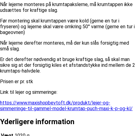
Når lejerne monteres på krumtapakslerne, må krumtappen ikke
udsættes for kraftige slag.
Før montering skal krumtappen være kold (gerne en tur i
fryseren) og lejerne skal være omkring 50° varme (gerne en tur i
bageovnen)
Når lejerne derefter monteres, må der kun slås forsigtig med
små slag.
Er det derefter nødvendig at bruge kraftige slag, så skal man
sikre sig at der forsigtig kiles et afstandstykke ind mellem de 2
krumtaps-halvdele.
Prisen er pr. stk
Link til lejer og simmeringe:
https://www.maxishopbevtoft.dk/produkt/lejer-og-
simmerringe-til-gammel-model-krumtap-puch-maxi-k-p-og-kl/
Yderligere information
Vægt
1020 g