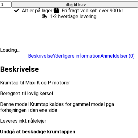
Krumtap
Tilføj til kurv
til
Alt er på lager!
Fri fragt ved køb over 900 kr.
Maxi
1-2 hverdage levering
K
og
P
motorer
antal
Loading...
Beskrivelse
Yderligere information
Anmeldelser (0)
Beskrivelse
Krumtap til Maxi K og P motorer
Beregnet til lovlig kørsel
Denne model Krumtap kaldes for gammel model pga
forhøjningen i den ene side
Leveres inkl. nålelejer
Undgå at beskadige krumtappen