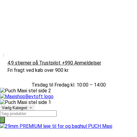
4,9 stjerner på Trustpilot +990 Anmeldelser
Fri fragt ved køb over 900 kr.
Tirsdag til Fredag kl. 10:00 – 14:00
Vælg Kategori
Products
search