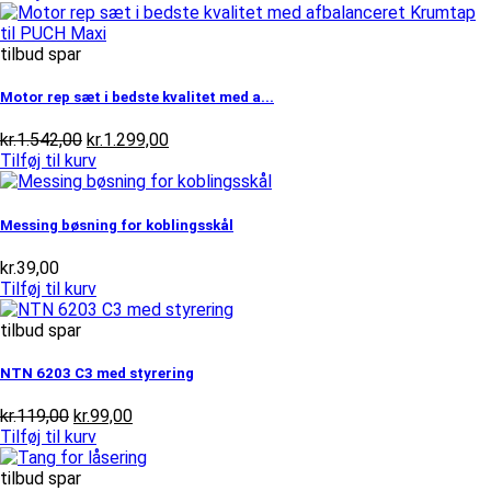
tilbud spar
Motor rep sæt i bedste kvalitet med a...
Den
Den
kr.
1.542,00
kr.
1.299,00
oprindelige
aktuelle
Tilføj til kurv
pris
pris
var:
er:
kr.1.542,00.
kr.1.299,00.
Messing bøsning for koblingsskål
kr.
39,00
Tilføj til kurv
tilbud spar
NTN 6203 C3 med styrering
Den
Den
kr.
119,00
kr.
99,00
oprindelige
aktuelle
Tilføj til kurv
pris
pris
var:
er:
tilbud spar