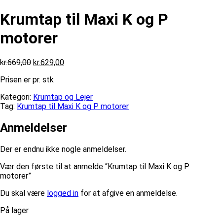
Krumtap til Maxi K og P
motorer
Den
Den
kr.
669,00
kr.
629,00
oprindelige
aktuelle
Prisen er pr. stk
pris
pris
var:
er:
Kategori:
Krumtap og Lejer
kr.669,00.
kr.629,00.
Tag:
Krumtap til Maxi K og P motorer
Anmeldelser
Der er endnu ikke nogle anmeldelser.
Vær den første til at anmelde “Krumtap til Maxi K og P
motorer”
Du skal være
logged in
for at afgive en anmeldelse.
På lager