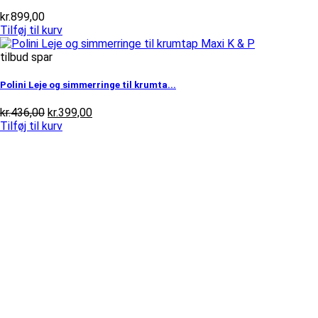
kr.
899,00
Tilføj til kurv
tilbud spar
Polini Leje og simmerringe til krumta...
Den
Den
kr.
436,00
kr.
399,00
oprindelige
aktuelle
Tilføj til kurv
pris
pris
var:
er:
kr.436,00.
kr.399,00.