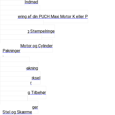
Motor og Indmad
Pakninger
Pinbolte og skruer
Renovering af din PUCH Maxi Motor K eller P
Shims
Simmerringe og lejer
Stempler og Stempelringe
Topstykker
Kickstarter og dele
Se alt i Motor og Cylinder
Pakninger
Bundpakning
Flydende pakning
Indsugning
Kickstarterdæksel
Pakningspapir
Pakningssæt
Pakninger og Tilbehør
Toppakning
Udstødning
Se alt i Pakninger
Stel og Skærme