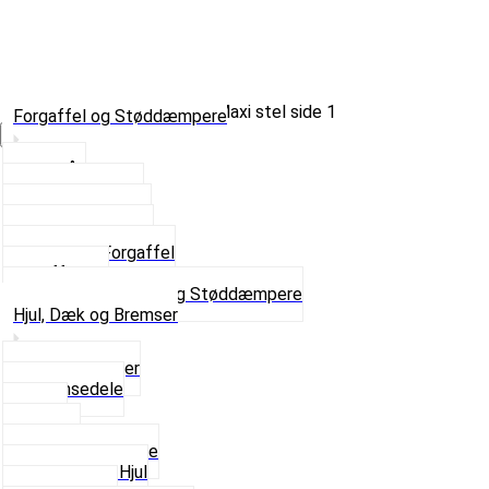
Forgaffel og Støddæmpere
Vælg Kategori
Styrlås
Støddæmpere
Skruer og Bolte
Kronrør og Lejer
Komplet Forgaffel
Gaffelben
Se alt i Forgaffel og Støddæmpere
Hjul, Dæk og Bremser
Aksel og Lejer
Bremsedele
Dæk
Fælge
Hjulnav og Egere
Komplette Hjul