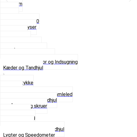
3,5mm
4mm
5mm
Fast dyse Z50
Se alle Dyser
Gaskabel
Karburator
Karburator dele
Luftilter og Studs
Pakninger og Tilbehør
Se alt i Karburator og Indsugning
Kæder og Tandhjul
Glidestykke
Kæder
Kædestrammere og Samleled
Krankaksel og Tandhjul
Låsering og skruer
Pedal sæt
Tandhjul Bag
Tandhjul For
Se alt i Kæder og Tandhjul
Lygter og Speedometer