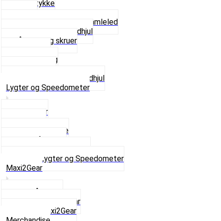
Glidestykke
Kæder
Kædestrammere og Samleled
Krankaksel og Tandhjul
Låsering og skruer
Pedal sæt
Tandhjul Bag
Tandhjul For
Se alt i Kæder og Tandhjul
Lygter og Speedometer
Baglygter
Forlygter
Pærer baglygte
Pærer forlygte
Speedometer og dele
Se alt i Lygter og Speedometer
Maxi2Gear
Z50 Håndgear
ZA50 Automatgear
Se alt i Maxi2Gear
Merchandise