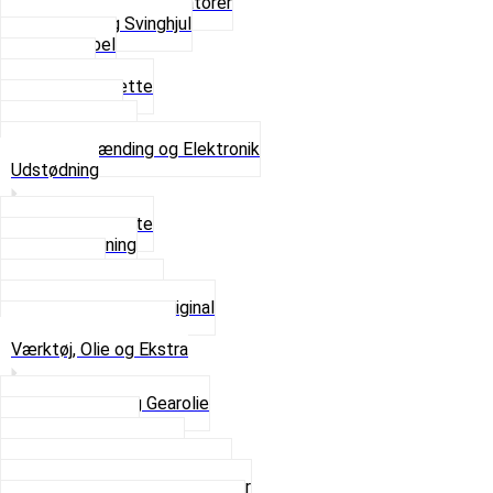
Platiner og Kondensatorer
Tænding og Svinghjul
Tændkabel
Tændrør
Tændrørshætte
Tændspoler
Volt regulator
Se alt i Tænding og Elektronik
Udstødning
Beslag og Bolte
Lyddæmpning
Pakninger
Tun udstødninger
Udstødning som Original
Se alt i Udstødning
Værktøj, Olie og Ekstra
2-Taktsolie og Gearolie
Klistermærker
Reservedelskatalog
Skruer, Bolte og Møtrikker
Smøremidler og Rensemidler