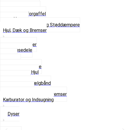
Skruer og Bolte
Kronrør og Lejer
Komplet Forgaffel
Gaffelben
Se alt i Forgaffel og Støddæmpere
Hjul, Dæk og Bremser
Aksel og Lejer
Bremsedele
Dæk
Fælge
Hjulnav og Egere
Komplette Hjul
Navbørster
Slanger og Fælgbånd
Ventilhætter
Se alt i Hjul, Dæk og Bremser
Karburator og Indsugning
Dyser