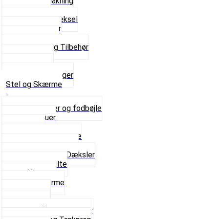
Flydende pakning
Indsugning
Kickstarterdæksel
Pakningspapir
Pakningssæt
Pakninger og Tilbehør
Toppakning
Udstødning
Se alt i Pakninger
Stel og Skærme
Bagagebærer og fodbøjle
Fingerskruer
Fodhviler
For- og Bagskærme
Reparationsstykke
Sideskjolde og Dæksler
Skruer og bolte
Stafferinger
Stænkskærme
Støtteben
Støttebuk
Svinggaffel og tilbehør