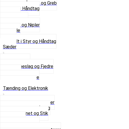
Se alle Håndtag og Greb
Gummi Håndtag
Kabler
Kontakter
Skruer og Nipler
Spejle
Styr
Se alt i Styr og Håndtag
Sæder
Saddelpind
Sædebeslag og Fjedre
Sæder
Skruer og Bolte
Se alt i Sæder
Tænding og Elektronik
Elektroniske tændinger
Gummi gennemføring
Ledningsnet og Stik
Lysspole
Magnet dæksel