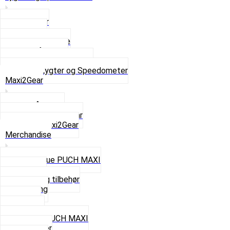
Baglygter
Forlygter
Pærer baglygte
Pærer forlygte
Speedometer og dele
Se alt i Lygter og Speedometer
Maxi2Gear
Z50 Håndgear
ZA50 Automatgear
Se alt i Maxi2Gear
Merchandise
Cap og Hue PUCH MAXI
Gavekort
Hjelme og tilbehør
Nøglering
Paraply
Plakater
Rygsæk PUCH MAXI
Rævehaler