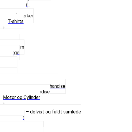
Strømper
Solbriller
Stofmærker
T-shirts
Small
Medium
Large
XL
2 XL
3 XL
4 XL
Se alle T-shirt størrelser
Andet lækkert Merchandise
Se alt i Merchandise
Motor og Cylinder
Motorer – delvist og fuldt samlede
Cylinder
Kobling
Krumtap og Lejer