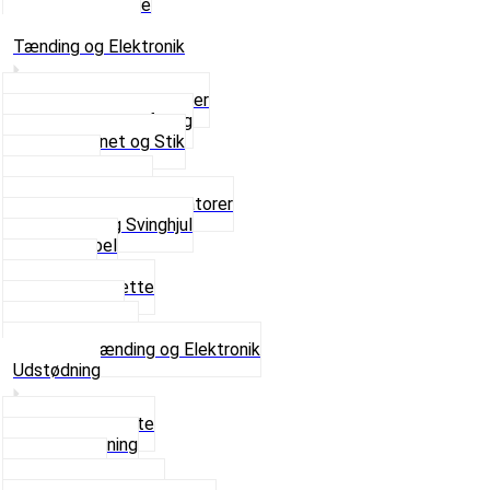
Skruer og Bolte
Se alt i Sæder
Tænding og Elektronik
Elektroniske tændinger
Gummi gennemføring
Ledningsnet og Stik
Lysspole
Magnet dæksel
Platiner og Kondensatorer
Tænding og Svinghjul
Tændkabel
Tændrør
Tændrørshætte
Tændspoler
Volt regulator
Se alt i Tænding og Elektronik
Udstødning
Beslag og Bolte
Lyddæmpning
Pakninger
Tun udstødninger