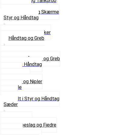
Tankhane og Tankprop
Typeplade
Se alt i Stel og Skærme
Styr og Håndtag
Horn og Ringklokker
Håndtag og Greb
Se alle Håndtag og Greb
Gummi Håndtag
Kabler
Kontakter
Skruer og Nipler
Spejle
Styr
Se alt i Styr og Håndtag
Sæder
Saddelpind
Sædebeslag og Fjedre
Sæder