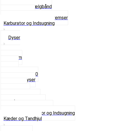
Navbørster
Slanger og Fælgbånd
Ventilhætter
Se alt i Hjul, Dæk og Bremser
Karburator og Indsugning
Dyser
3,5mm
4mm
5mm
Fast dyse Z50
Se alle Dyser
Gaskabel
Karburator
Karburator dele
Luftilter og Studs
Pakninger og Tilbehør
Se alt i Karburator og Indsugning
Kæder og Tandhjul