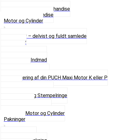
Se alle T-shirt størrelser
Andet lækkert Merchandise
Se alt i Merchandise
Motor og Cylinder
Motorer – delvist og fuldt samlede
Cylinder
Kobling
Krumtap og Lejer
Motor og Indmad
Pakninger
Pinbolte og skruer
Renovering af din PUCH Maxi Motor K eller P
Shims
Simmerringe og lejer
Stempler og Stempelringe
Topstykker
Kickstarter og dele
Se alt i Motor og Cylinder
Pakninger
Bundpakning