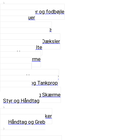
Bagagebærer og fodbøjle
Fingerskruer
Fodhviler
For- og Bagskærme
Reparationsstykke
Sideskjolde og Dæksler
Skruer og bolte
Stafferinger
Stænkskærme
Støtteben
Støttebuk
Svinggaffel og tilbehør
Tankhane og Tankprop
Typeplade
Se alt i Stel og Skærme
Styr og Håndtag
Horn og Ringklokker
Håndtag og Greb