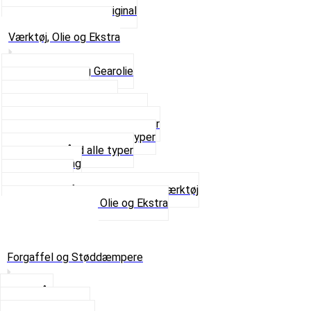
Udstødning som Original
Se alt i Udstødning
Værktøj, Olie og Ekstra
2-Taktsolie og Gearolie
Klistermærker
Reservedelskatalog
Skruer, Bolte og Møtrikker
Smøremidler og Rensemidler
Sortimentskasser alle typer
Spændebånd alle typer
Spray maling
Tanksealer
Værktøj, Aftrækkere og Dækværktøj
Se alt i Værktøj, Olie og Ekstra
Sæt – Alle typer
Knallerter til salg
Retur & Fejlvarer
Forgaffel og Støddæmpere
Styrlås
Støddæmpere