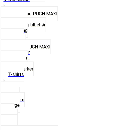
Cap og Hue PUCH MAXI
Gavekort
Hjelme og tilbehør
Nøglering
Paraply
Plakater
Rygsæk PUCH MAXI
Rævehaler
Strømper
Solbriller
Stofmærker
T-shirts
Small
Medium
Large
XL
2 XL
3 XL
4 XL