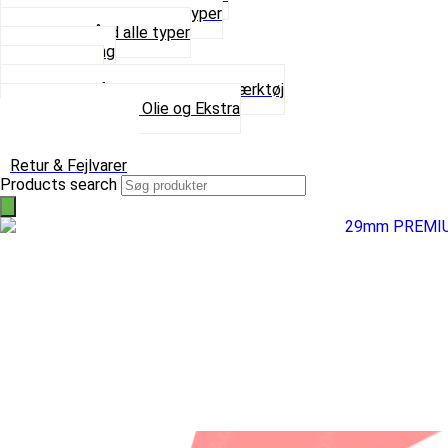
Sortimentskasser alle typer
Spændebånd alle typer
Spray maling
Tanksealer
Værktøj, Aftrækkere og Dækværktøj
Se alt i Værktøj, Olie og Ekstra
Sæt – Alle typer
Knallerter til salg
Retur & Fejlvarer
Products search