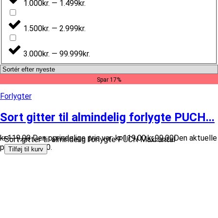
1.000kr. — 1.499kr.
1.500kr. — 2.999kr.
3.000kr. — 99.999kr.
Spar 17%
Forlygter
Sort gitter til almindelig forlygte PUCH...
kr.
119,00
Den oprindelige pris var: kr.119,00.
kr.
99,00
Den aktuelle
Sort gitter til almindelig forlygte PUCH Maxi antal
pris er: kr.99,00.
Tilføj til kurv