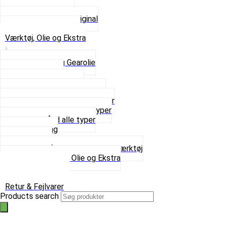
Tun udstødninger
Udstødning som Original
Se alt i Udstødning
Værktøj, Olie og Ekstra
2-Taktsolie og Gearolie
Klistermærker
Reservedelskatalog
Skruer, Bolte og Møtrikker
Smøremidler og Rensemidler
Sortimentskasser alle typer
Spændebånd alle typer
Spray maling
Tanksealer
Værktøj, Aftrækkere og Dækværktøj
Se alt i Værktøj, Olie og Ekstra
Sæt – Alle typer
Knallerter til salg
Retur & Fejlvarer
Products search