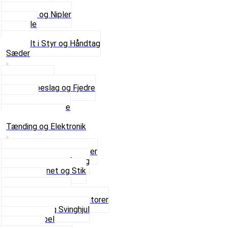
Kontakter
Skruer og Nipler
Spejle
Styr
Se alt i Styr og Håndtag
Sæder
Saddelpind
Sædebeslag og Fjedre
Sæder
Skruer og Bolte
Se alt i Sæder
Tænding og Elektronik
Elektroniske tændinger
Gummi gennemføring
Ledningsnet og Stik
Lysspole
Magnet dæksel
Platiner og Kondensatorer
Tænding og Svinghjul
Tændkabel