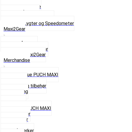
Forlygter
Pærer baglygte
Pærer forlygte
Speedometer og dele
Se alt i Lygter og Speedometer
Maxi2Gear
Z50 Håndgear
ZA50 Automatgear
Se alt i Maxi2Gear
Merchandise
Cap og Hue PUCH MAXI
Gavekort
Hjelme og tilbehør
Nøglering
Paraply
Plakater
Rygsæk PUCH MAXI
Rævehaler
Strømper
Solbriller
Stofmærker