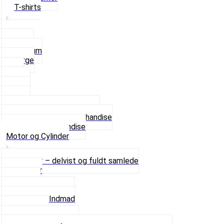
T-shirts
Small
Medium
Large
XL
2 XL
3 XL
4 XL
Se alle T-shirt størrelser
Andet lækkert Merchandise
Se alt i Merchandise
Motor og Cylinder
Motorer – delvist og fuldt samlede
Cylinder
Kobling
Krumtap og Lejer
Motor og Indmad
Pakninger
Pinbolte og skruer