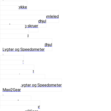
Glidestykke
Kæder
Kædestrammere og Samleled
Krankaksel og Tandhjul
Låsering og skruer
Pedal sæt
Tandhjul Bag
Tandhjul For
Se alt i Kæder og Tandhjul
Lygter og Speedometer
Baglygter
Forlygter
Pærer baglygte
Pærer forlygte
Speedometer og dele
Se alt i Lygter og Speedometer
Maxi2Gear
Z50 Håndgear
ZA50 Automatgear