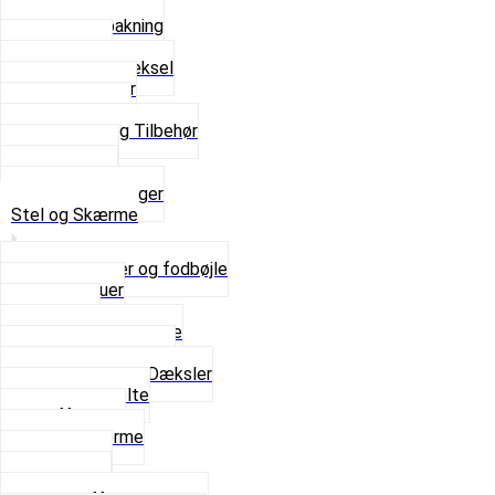
Bundpakning
Flydende pakning
Indsugning
Kickstarterdæksel
Pakningspapir
Pakningssæt
Pakninger og Tilbehør
Toppakning
Udstødning
Se alt i Pakninger
Stel og Skærme
Bagagebærer og fodbøjle
Fingerskruer
Fodhviler
For- og Bagskærme
Reparationsstykke
Sideskjolde og Dæksler
Skruer og bolte
Stafferinger
Stænkskærme
Støtteben
Støttebuk