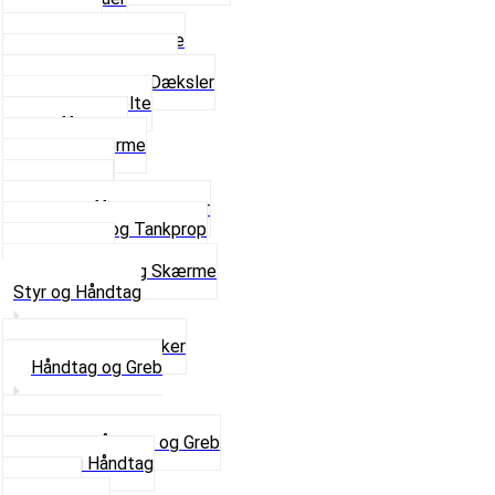
Fodhviler
For- og Bagskærme
Reparationsstykke
Sideskjolde og Dæksler
Skruer og bolte
Stafferinger
Stænkskærme
Støtteben
Støttebuk
Svinggaffel og tilbehør
Tankhane og Tankprop
Typeplade
Se alt i Stel og Skærme
Styr og Håndtag
Horn og Ringklokker
Håndtag og Greb
Se alle Håndtag og Greb
Gummi Håndtag
Kabler