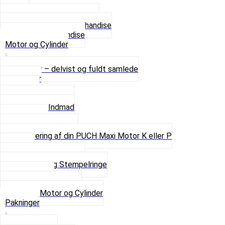
4 XL
Se alle T-shirt størrelser
Andet lækkert Merchandise
Se alt i Merchandise
Motor og Cylinder
Motorer – delvist og fuldt samlede
Cylinder
Kobling
Krumtap og Lejer
Motor og Indmad
Pakninger
Pinbolte og skruer
Renovering af din PUCH Maxi Motor K eller P
Shims
Simmerringe og lejer
Stempler og Stempelringe
Topstykker
Kickstarter og dele
Se alt i Motor og Cylinder
Pakninger