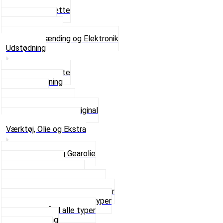
Tændrør
Tændrørshætte
Tændspoler
Volt regulator
Se alt i Tænding og Elektronik
Udstødning
Beslag og Bolte
Lyddæmpning
Pakninger
Tun udstødninger
Udstødning som Original
Se alt i Udstødning
Værktøj, Olie og Ekstra
2-Taktsolie og Gearolie
Klistermærker
Reservedelskatalog
Skruer, Bolte og Møtrikker
Smøremidler og Rensemidler
Sortimentskasser alle typer
Spændebånd alle typer
Spray maling