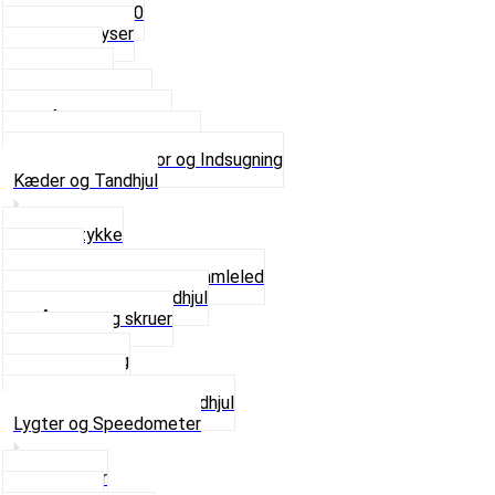
Fast dyse Z50
Se alle Dyser
Gaskabel
Karburator
Karburator dele
Luftilter og Studs
Pakninger og Tilbehør
Se alt i Karburator og Indsugning
Kæder og Tandhjul
Glidestykke
Kæder
Kædestrammere og Samleled
Krankaksel og Tandhjul
Låsering og skruer
Pedal sæt
Tandhjul Bag
Tandhjul For
Se alt i Kæder og Tandhjul
Lygter og Speedometer
Baglygter