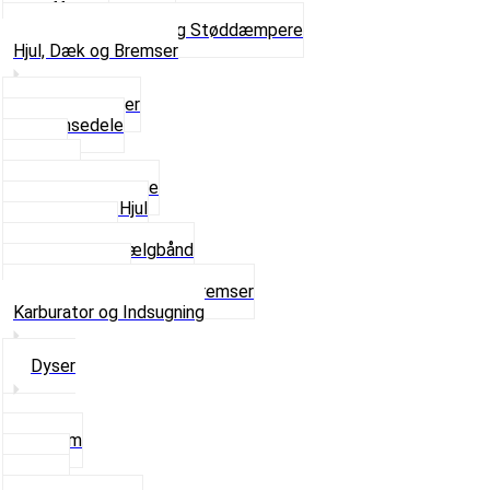
Gaffelben
Se alt i Forgaffel og Støddæmpere
Hjul, Dæk og Bremser
Aksel og Lejer
Bremsedele
Dæk
Fælge
Hjulnav og Egere
Komplette Hjul
Navbørster
Slanger og Fælgbånd
Ventilhætter
Se alt i Hjul, Dæk og Bremser
Karburator og Indsugning
Dyser
3,5mm
4mm
5mm