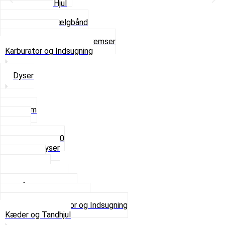
Komplette Hjul
Navbørster
Slanger og Fælgbånd
Ventilhætter
Se alt i Hjul, Dæk og Bremser
Karburator og Indsugning
Dyser
3,5mm
4mm
5mm
Fast dyse Z50
Se alle Dyser
Gaskabel
Karburator
Karburator dele
Luftilter og Studs
Pakninger og Tilbehør
Se alt i Karburator og Indsugning
Kæder og Tandhjul