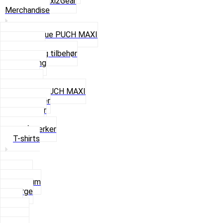
Se alt i Maxi2Gear
Merchandise
Cap og Hue PUCH MAXI
Gavekort
Hjelme og tilbehør
Nøglering
Paraply
Plakater
Rygsæk PUCH MAXI
Rævehaler
Strømper
Solbriller
Stofmærker
T-shirts
Small
Medium
Large
XL
2 XL
3 XL