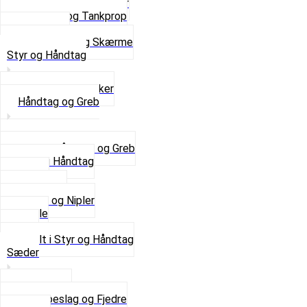
Svinggaffel og tilbehør
Tankhane og Tankprop
Typeplade
Se alt i Stel og Skærme
Styr og Håndtag
Horn og Ringklokker
Håndtag og Greb
Se alle Håndtag og Greb
Gummi Håndtag
Kabler
Kontakter
Skruer og Nipler
Spejle
Styr
Se alt i Styr og Håndtag
Sæder
Saddelpind
Sædebeslag og Fjedre