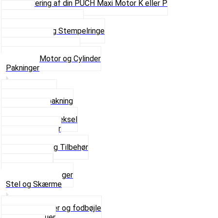
Renovering af din PUCH Maxi Motor K eller P
Shims
Simmerringe og lejer
Stempler og Stempelringe
Topstykker
Kickstarter og dele
Se alt i Motor og Cylinder
Pakninger
Bundpakning
Flydende pakning
Indsugning
Kickstarterdæksel
Pakningspapir
Pakningssæt
Pakninger og Tilbehør
Toppakning
Udstødning
Se alt i Pakninger
Stel og Skærme
Bagagebærer og fodbøjle
Fingerskruer