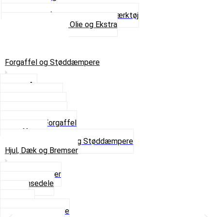
Tanksealer
Værktøj, Aftrækkere og Dækværktøj
Se alt i Værktøj, Olie og Ekstra
Sæt – Alle typer
Knallerter til salg
Retur & Fejlvarer
Forgaffel og Støddæmpere
Styrlås
Støddæmpere
Skruer og Bolte
Kronrør og Lejer
Komplet Forgaffel
Gaffelben
Se alt i Forgaffel og Støddæmpere
Hjul, Dæk og Bremser
Aksel og Lejer
Bremsedele
Dæk
Fælge
Hjulnav og Egere