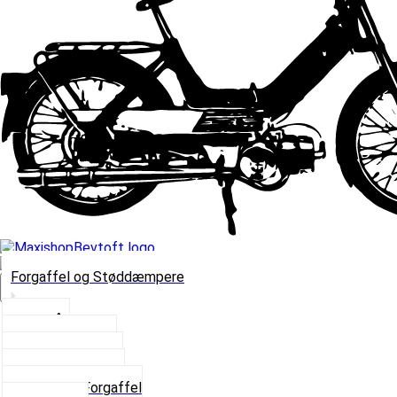
Forgaffel og Støddæmpere
Vælg Kategori
Styrlås
Støddæmpere
Skruer og Bolte
Kronrør og Lejer
Komplet Forgaffel