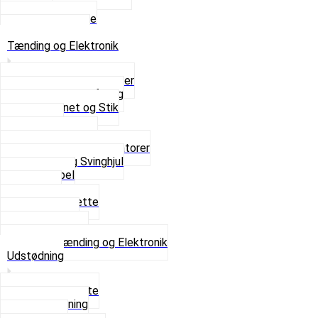
Sæder
Skruer og Bolte
Se alt i Sæder
Tænding og Elektronik
Elektroniske tændinger
Gummi gennemføring
Ledningsnet og Stik
Lysspole
Magnet dæksel
Platiner og Kondensatorer
Tænding og Svinghjul
Tændkabel
Tændrør
Tændrørshætte
Tændspoler
Volt regulator
Se alt i Tænding og Elektronik
Udstødning
Beslag og Bolte
Lyddæmpning
Pakninger