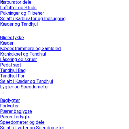
Karburator dele
Luftilter og Studs
Pakninger og Tilbehør
Se alt i Karburator og Indsugning
Kæder og Tandhjul
Glidestykke
Kæder
Kædestrammere og Samleled
Krankaksel og Tandhjul
Låsering og skruer
Pedal sæt
Tandhjul Bag
Tandhjul For
Se alt i Kæder og Tandhjul
Lygter og Speedometer
Baglygter
Forlygter
Pærer baglygte
Pærer forlygte
Speedometer og dele
Se alt i Lygter og Speedometer