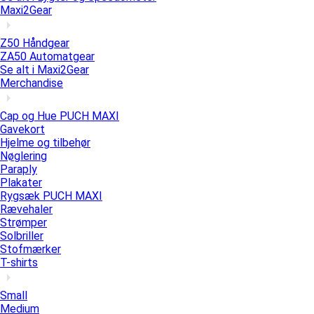
Maxi2Gear
Z50 Håndgear
ZA50 Automatgear
Se alt i Maxi2Gear
Merchandise
Cap og Hue PUCH MAXI
Gavekort
Hjelme og tilbehør
Nøglering
Paraply
Plakater
Rygsæk PUCH MAXI
Rævehaler
Strømper
Solbriller
Stofmærker
T-shirts
Small
Medium