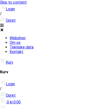
Skip to content
Login
/
Opret
Webshop
Om os
Tekniske data
Kontakt
Kurv
Kurv
Login
/
Opret
0
kr.0,00