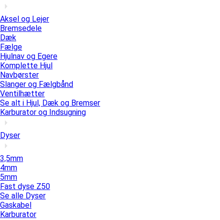
Aksel og Lejer
Bremsedele
Dæk
Fælge
Hjulnav og Egere
Komplette Hjul
Navbørster
Slanger og Fælgbånd
Ventilhætter
Se alt i Hjul, Dæk og Bremser
Karburator og Indsugning
Dyser
3,5mm
4mm
5mm
Fast dyse Z50
Se alle Dyser
Gaskabel
Karburator