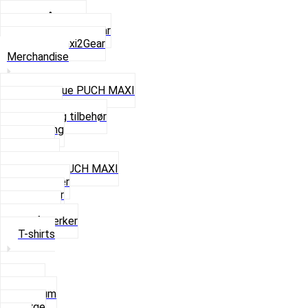
Z50 Håndgear
ZA50 Automatgear
Se alt i Maxi2Gear
Merchandise
Cap og Hue PUCH MAXI
Gavekort
Hjelme og tilbehør
Nøglering
Paraply
Plakater
Rygsæk PUCH MAXI
Rævehaler
Strømper
Solbriller
Stofmærker
T-shirts
Small
Medium
Large