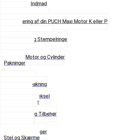
Motor og Indmad
Pakninger
Pinbolte og skruer
Renovering af din PUCH Maxi Motor K eller P
Shims
Simmerringe og lejer
Stempler og Stempelringe
Topstykker
Kickstarter og dele
Se alt i Motor og Cylinder
Pakninger
Bundpakning
Flydende pakning
Indsugning
Kickstarterdæksel
Pakningspapir
Pakningssæt
Pakninger og Tilbehør
Toppakning
Udstødning
Se alt i Pakninger
Stel og Skærme