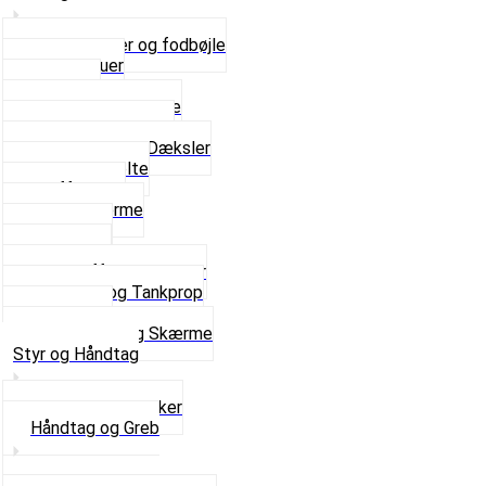
Bagagebærer og fodbøjle
Fingerskruer
Fodhviler
For- og Bagskærme
Reparationsstykke
Sideskjolde og Dæksler
Skruer og bolte
Stafferinger
Stænkskærme
Støtteben
Støttebuk
Svinggaffel og tilbehør
Tankhane og Tankprop
Typeplade
Se alt i Stel og Skærme
Styr og Håndtag
Horn og Ringklokker
Håndtag og Greb