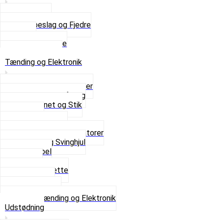
Saddelpind
Sædebeslag og Fjedre
Sæder
Skruer og Bolte
Se alt i Sæder
Tænding og Elektronik
Elektroniske tændinger
Gummi gennemføring
Ledningsnet og Stik
Lysspole
Magnet dæksel
Platiner og Kondensatorer
Tænding og Svinghjul
Tændkabel
Tændrør
Tændrørshætte
Tændspoler
Volt regulator
Se alt i Tænding og Elektronik
Udstødning