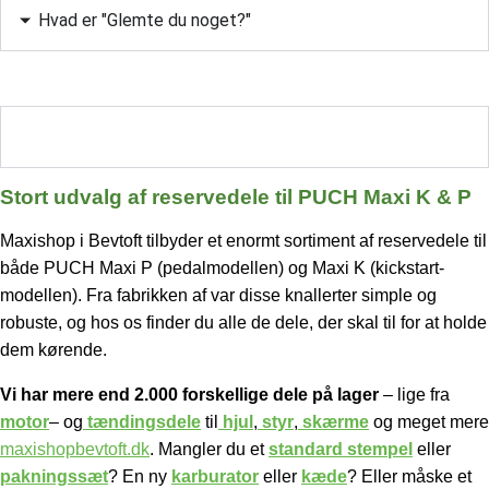
Hvad er "Glemte du noget?"
Stort udvalg af reservedele til PUCH Maxi K & P
Stort udvalg af reservedele til PUCH Maxi K & P
Maxishop i Bevtoft tilbyder et enormt sortiment af reservedele til
både PUCH Maxi P (pedalmodellen) og Maxi K (kickstart-
modellen). Fra fabrikken af var disse knallerter simple og
robuste, og hos os finder du alle de dele, der skal til for at holde
dem kørende.
Vi har mere end 2.000 forskellige dele på lager
– lige fra
motor
– og
tændingsdele
til
hjul
,
styr
,
skærme
og meget mere
maxishopbevtoft.dk
.
Mangler du et
standard stempel
eller
pakningssæt
? En ny
karburator
eller
kæde
? Eller måske et