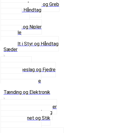
Se alle Håndtag og Greb
Gummi Håndtag
Kabler
Kontakter
Skruer og Nipler
Spejle
Styr
Se alt i Styr og Håndtag
Sæder
Saddelpind
Sædebeslag og Fjedre
Sæder
Skruer og Bolte
Se alt i Sæder
Tænding og Elektronik
Elektroniske tændinger
Gummi gennemføring
Ledningsnet og Stik
Lysspole
Magnet dæksel