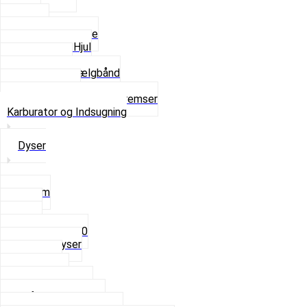
Dæk
Fælge
Hjulnav og Egere
Komplette Hjul
Navbørster
Slanger og Fælgbånd
Ventilhætter
Se alt i Hjul, Dæk og Bremser
Karburator og Indsugning
Dyser
3,5mm
4mm
5mm
Fast dyse Z50
Se alle Dyser
Gaskabel
Karburator
Karburator dele
Luftilter og Studs