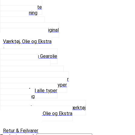
Beslag og Bolte
Lyddæmpning
Pakninger
Tun udstødninger
Udstødning som Original
Se alt i Udstødning
Værktøj, Olie og Ekstra
2-Taktsolie og Gearolie
Klistermærker
Reservedelskatalog
Skruer, Bolte og Møtrikker
Smøremidler og Rensemidler
Sortimentskasser alle typer
Spændebånd alle typer
Spray maling
Tanksealer
Værktøj, Aftrækkere og Dækværktøj
Se alt i Værktøj, Olie og Ekstra
Sæt – Alle typer
Knallerter til salg
Retur & Fejlvarer