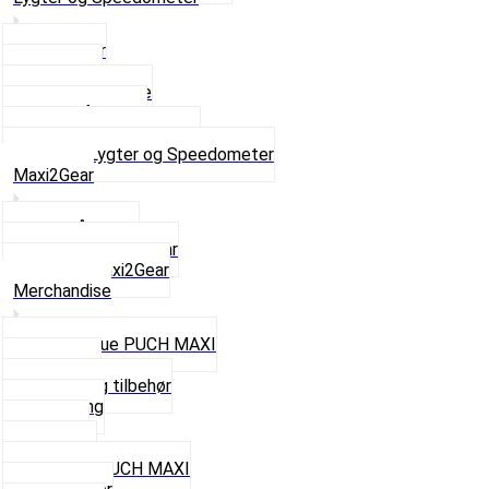
Baglygter
Forlygter
Pærer baglygte
Pærer forlygte
Speedometer og dele
Se alt i Lygter og Speedometer
Maxi2Gear
Z50 Håndgear
ZA50 Automatgear
Se alt i Maxi2Gear
Merchandise
Cap og Hue PUCH MAXI
Gavekort
Hjelme og tilbehør
Nøglering
Paraply
Plakater
Rygsæk PUCH MAXI