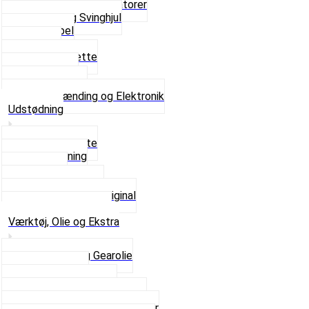
Platiner og Kondensatorer
Tænding og Svinghjul
Tændkabel
Tændrør
Tændrørshætte
Tændspoler
Volt regulator
Se alt i Tænding og Elektronik
Udstødning
Beslag og Bolte
Lyddæmpning
Pakninger
Tun udstødninger
Udstødning som Original
Se alt i Udstødning
Værktøj, Olie og Ekstra
2-Taktsolie og Gearolie
Klistermærker
Reservedelskatalog
Skruer, Bolte og Møtrikker
Smøremidler og Rensemidler