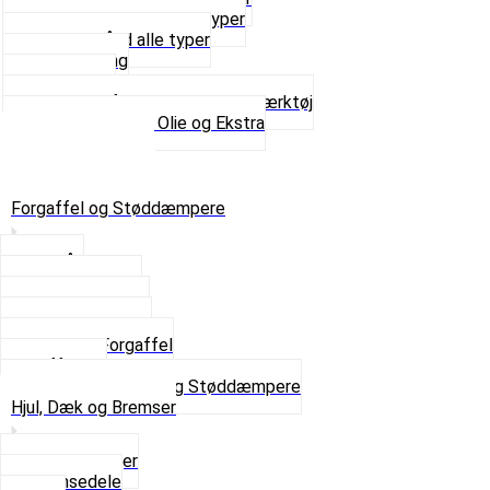
Sortimentskasser alle typer
Spændebånd alle typer
Spray maling
Tanksealer
Værktøj, Aftrækkere og Dækværktøj
Se alt i Værktøj, Olie og Ekstra
Sæt – Alle typer
Knallerter til salg
Retur & Fejlvarer
Forgaffel og Støddæmpere
Styrlås
Støddæmpere
Skruer og Bolte
Kronrør og Lejer
Komplet Forgaffel
Gaffelben
Se alt i Forgaffel og Støddæmpere
Hjul, Dæk og Bremser
Aksel og Lejer
Bremsedele