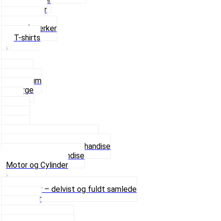
Rævehaler
Strømper
Solbriller
Stofmærker
T-shirts
Small
Medium
Large
XL
2 XL
3 XL
4 XL
Se alle T-shirt størrelser
Andet lækkert Merchandise
Se alt i Merchandise
Motor og Cylinder
Motorer – delvist og fuldt samlede
Cylinder
Kobling
Krumtap og Lejer