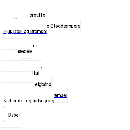
Skruer og Bolte
Kronrør og Lejer
Komplet Forgaffel
Gaffelben
Se alt i Forgaffel og Støddæmpere
Hjul, Dæk og Bremser
Aksel og Lejer
Bremsedele
Dæk
Fælge
Hjulnav og Egere
Komplette Hjul
Navbørster
Slanger og Fælgbånd
Ventilhætter
Se alt i Hjul, Dæk og Bremser
Karburator og Indsugning
Dyser