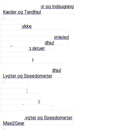
Pakninger og Tilbehør
Se alt i Karburator og Indsugning
Kæder og Tandhjul
Glidestykke
Kæder
Kædestrammere og Samleled
Krankaksel og Tandhjul
Låsering og skruer
Pedal sæt
Tandhjul Bag
Tandhjul For
Se alt i Kæder og Tandhjul
Lygter og Speedometer
Baglygter
Forlygter
Pærer baglygte
Pærer forlygte
Speedometer og dele
Se alt i Lygter og Speedometer
Maxi2Gear