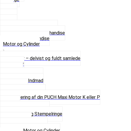
XL
2 XL
3 XL
4 XL
Se alle T-shirt størrelser
Andet lækkert Merchandise
Se alt i Merchandise
Motor og Cylinder
Motorer – delvist og fuldt samlede
Cylinder
Kobling
Krumtap og Lejer
Motor og Indmad
Pakninger
Pinbolte og skruer
Renovering af din PUCH Maxi Motor K eller P
Shims
Simmerringe og lejer
Stempler og Stempelringe
Topstykker
Kickstarter og dele
Se alt i Motor og Cylinder