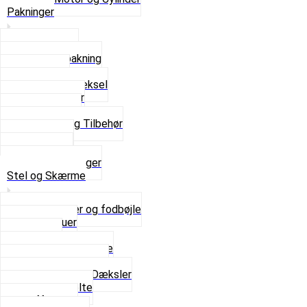
Pakninger
Bundpakning
Flydende pakning
Indsugning
Kickstarterdæksel
Pakningspapir
Pakningssæt
Pakninger og Tilbehør
Toppakning
Udstødning
Se alt i Pakninger
Stel og Skærme
Bagagebærer og fodbøjle
Fingerskruer
Fodhviler
For- og Bagskærme
Reparationsstykke
Sideskjolde og Dæksler
Skruer og bolte
Stafferinger