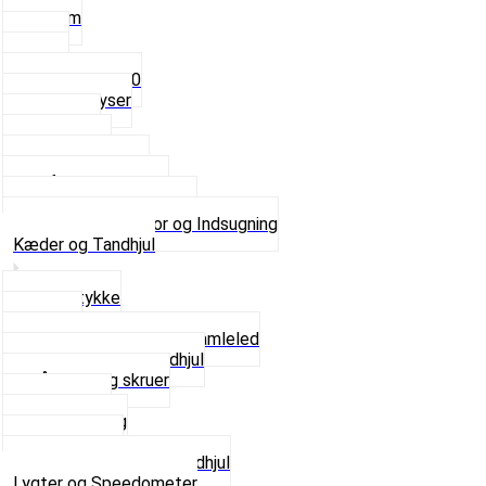
3,5mm
4mm
5mm
Fast dyse Z50
Se alle Dyser
Gaskabel
Karburator
Karburator dele
Luftilter og Studs
Pakninger og Tilbehør
Se alt i Karburator og Indsugning
Kæder og Tandhjul
Glidestykke
Kæder
Kædestrammere og Samleled
Krankaksel og Tandhjul
Låsering og skruer
Pedal sæt
Tandhjul Bag
Tandhjul For
Se alt i Kæder og Tandhjul
Lygter og Speedometer