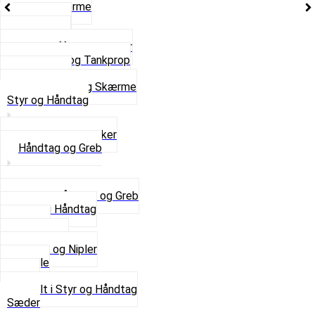
Stænkskærme
Støtteben
Støttebuk
Svinggaffel og tilbehør
Tankhane og Tankprop
Typeplade
Se alt i Stel og Skærme
Styr og Håndtag
Horn og Ringklokker
Håndtag og Greb
Se alle Håndtag og Greb
Gummi Håndtag
Kabler
Kontakter
Skruer og Nipler
Spejle
Styr
Se alt i Styr og Håndtag
Sæder