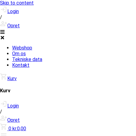
Skip to content
Login
/
Opret
Webshop
Om os
Tekniske data
Kontakt
Kurv
Kurv
Login
/
Opret
0
kr.0,00