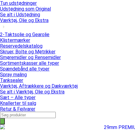
Tun udstødninger
Udstødning som Original
Se alt i Udstødning
Værktøj, Olie og Ekstra
2-Taktsolie og Gearolie
Klistermærker
Reservedelskatalog
Skruer, Bolte og Møtrikker
Smøremidler og Rensemidler
Sortimentskasser alle typer
Spændebånd alle typer
Spray maling
Tanksealer
Værktøj, Aftrækkere og Dækværktøj
Se alt i Værktøj, Olie og Ekstra
Sæt – Alle typer
Knallerter til salg
Retur & Fejlvarer
Products
search