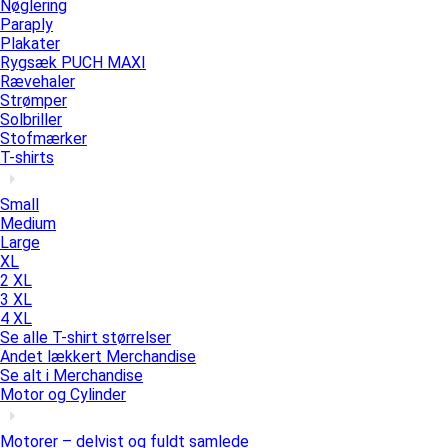
Nøglering
Paraply
Plakater
Rygsæk PUCH MAXI
Rævehaler
Strømper
Solbriller
Stofmærker
T-shirts
Small
Medium
Large
XL
2 XL
3 XL
4 XL
Se alle T-shirt størrelser
Andet lækkert Merchandise
Se alt i Merchandise
Motor og Cylinder
Motorer – delvist og fuldt samlede