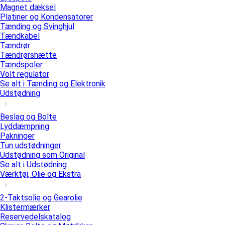
Magnet dæksel
Platiner og Kondensatorer
Tænding og Svinghjul
Tændkabel
Tændrør
Tændrørshætte
Tændspoler
Volt regulator
Se alt i Tænding og Elektronik
Udstødning
Beslag og Bolte
Lyddæmpning
Pakninger
Tun udstødninger
Udstødning som Original
Se alt i Udstødning
Værktøj, Olie og Ekstra
2-Taktsolie og Gearolie
Klistermærker
Reservedelskatalog