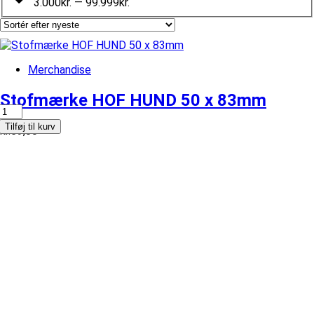
3.000kr. — 99.999kr.
Merchandise
Stofmærke HOF HUND 50 x 83mm
Stofmærke
HOF
Tilføj til kurv
kr.
59,00
HUND
50
x
83mm
antal