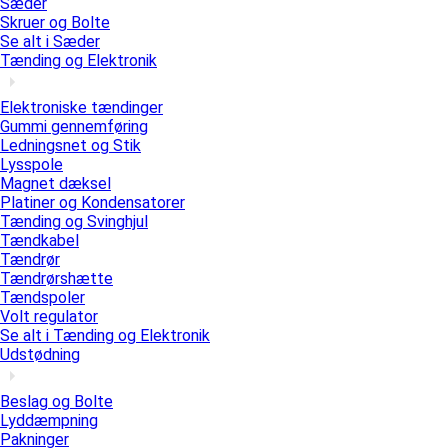
Sæder
Skruer og Bolte
Se alt i Sæder
Tænding og Elektronik
Elektroniske tændinger
Gummi gennemføring
Ledningsnet og Stik
Lysspole
Magnet dæksel
Platiner og Kondensatorer
Tænding og Svinghjul
Tændkabel
Tændrør
Tændrørshætte
Tændspoler
Volt regulator
Se alt i Tænding og Elektronik
Udstødning
Beslag og Bolte
Lyddæmpning
Pakninger