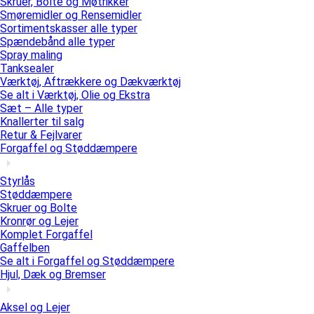
Skruer, Bolte og Møtrikker
Smøremidler og Rensemidler
Sortimentskasser alle typer
Spændebånd alle typer
Spray maling
Tanksealer
Værktøj, Aftrækkere og Dækværktøj
Se alt i Værktøj, Olie og Ekstra
Sæt – Alle typer
Knallerter til salg
Retur & Fejlvarer
Forgaffel og Støddæmpere
Styrlås
Støddæmpere
Skruer og Bolte
Kronrør og Lejer
Komplet Forgaffel
Gaffelben
Se alt i Forgaffel og Støddæmpere
Hjul, Dæk og Bremser
Aksel og Lejer