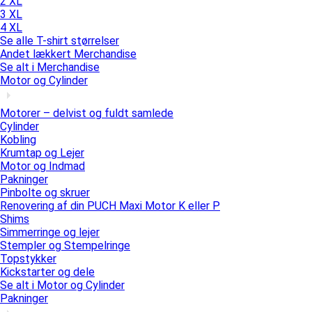
2 XL
3 XL
4 XL
Se alle T-shirt størrelser
Andet lækkert Merchandise
Se alt i Merchandise
Motor og Cylinder
Motorer – delvist og fuldt samlede
Cylinder
Kobling
Krumtap og Lejer
Motor og Indmad
Pakninger
Pinbolte og skruer
Renovering af din PUCH Maxi Motor K eller P
Shims
Simmerringe og lejer
Stempler og Stempelringe
Topstykker
Kickstarter og dele
Se alt i Motor og Cylinder
Pakninger