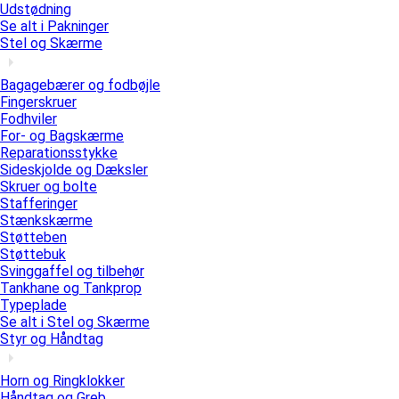
Udstødning
Se alt i Pakninger
Stel og Skærme
Bagagebærer og fodbøjle
Fingerskruer
Fodhviler
For- og Bagskærme
Reparationsstykke
Sideskjolde og Dæksler
Skruer og bolte
Stafferinger
Stænkskærme
Støtteben
Støttebuk
Svinggaffel og tilbehør
Tankhane og Tankprop
Typeplade
Se alt i Stel og Skærme
Styr og Håndtag
Horn og Ringklokker
Håndtag og Greb