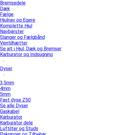
Bremsedele
Dæk
Fælge
Hjulnav og Egere
Komplette Hjul
Navbørster
Slanger og Fælgbånd
Ventilhætter
Se alt i Hjul, Dæk og Bremser
Karburator og Indsugning
Dyser
3,5mm
4mm
5mm
Fast dyse Z50
Se alle Dyser
Gaskabel
Karburator
Karburator dele
Luftilter og Studs
Pakninger og Tilbehør