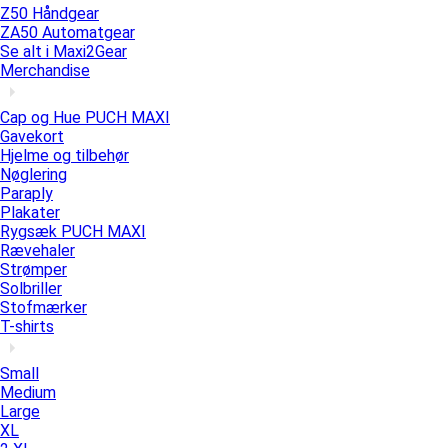
Z50 Håndgear
ZA50 Automatgear
Se alt i Maxi2Gear
Merchandise
Cap og Hue PUCH MAXI
Gavekort
Hjelme og tilbehør
Nøglering
Paraply
Plakater
Rygsæk PUCH MAXI
Rævehaler
Strømper
Solbriller
Stofmærker
T-shirts
Small
Medium
Large
XL