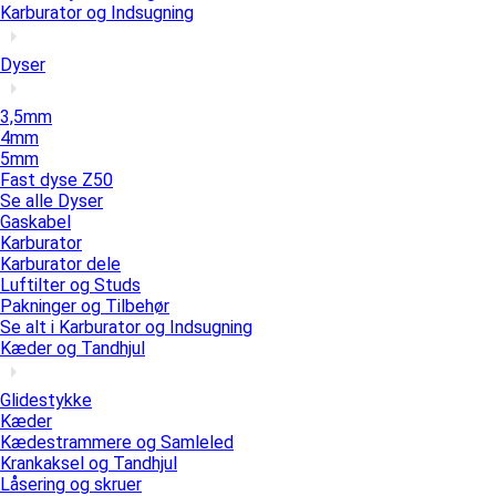
Karburator og Indsugning
Dyser
3,5mm
4mm
5mm
Fast dyse Z50
Se alle Dyser
Gaskabel
Karburator
Karburator dele
Luftilter og Studs
Pakninger og Tilbehør
Se alt i Karburator og Indsugning
Kæder og Tandhjul
Glidestykke
Kæder
Kædestrammere og Samleled
Krankaksel og Tandhjul
Låsering og skruer