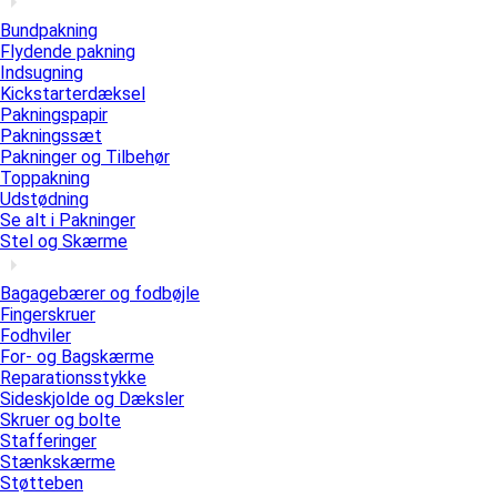
Bundpakning
Flydende pakning
Indsugning
Kickstarterdæksel
Pakningspapir
Pakningssæt
Pakninger og Tilbehør
Toppakning
Udstødning
Se alt i Pakninger
Stel og Skærme
Bagagebærer og fodbøjle
Fingerskruer
Fodhviler
For- og Bagskærme
Reparationsstykke
Sideskjolde og Dæksler
Skruer og bolte
Stafferinger
Stænkskærme
Støtteben