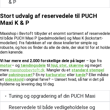
& P
Stort udvalg af reservedele til PUCH
Maxi K & P
Maxishop i Bevtoft tilbyder et enormt sortiment af reservedele
til både PUCH Maxi P (pedalmodellen) og Maxi K (kickstart-
modellen). Fra fabrikken af var disse knallerter simple og
robuste, og hos os finder du alle de dele, der skal til for at holde
dem kørende.
Vi har mere end 2.000 forskellige dele på lager
– lige fra
motor
– og
tændingsdele
til
hjul
,
styr
,
skærme
og meget
mere
maxishopbevtoft.dk
.
Mangler du et
standard stempel
eller
pakningssæt
? En ny
karburator
eller
kæde
? Eller måske
et
sideskjold
i original farve? – Uanset hvad, så har vi det på
hylderne og levering dag til dag.
Tuning og opgradering af din PUCH Maxi
Reservedele til både vedligeholdelse og