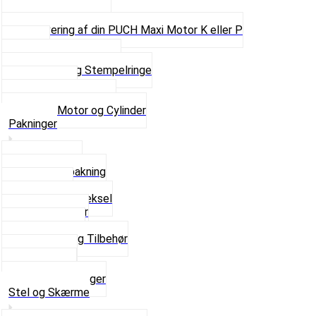
Pakninger
Pinbolte og skruer
Renovering af din PUCH Maxi Motor K eller P
Shims
Simmerringe og lejer
Stempler og Stempelringe
Topstykker
Kickstarter og dele
Se alt i Motor og Cylinder
Pakninger
Bundpakning
Flydende pakning
Indsugning
Kickstarterdæksel
Pakningspapir
Pakningssæt
Pakninger og Tilbehør
Toppakning
Udstødning
Se alt i Pakninger
Stel og Skærme