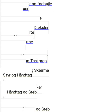
Bagagebærer og fodbøjle
Fingerskruer
Fodhviler
For- og Bagskærme
Reparationsstykke
Sideskjolde og Dæksler
Skruer og bolte
Stafferinger
Stænkskærme
Støtteben
Støttebuk
Svinggaffel og tilbehør
Tankhane og Tankprop
Typeplade
Se alt i Stel og Skærme
Styr og Håndtag
Horn og Ringklokker
Håndtag og Greb
Se alle Håndtag og Greb