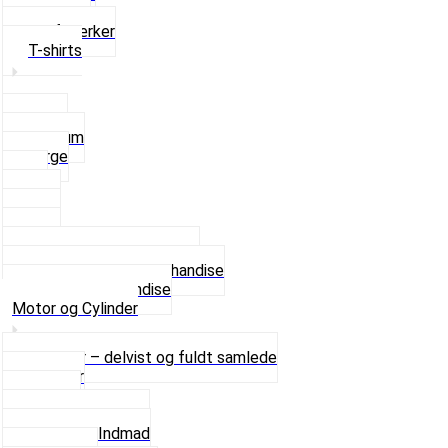
Solbriller
Stofmærker
T-shirts
Small
Medium
Large
XL
2 XL
3 XL
4 XL
Se alle T-shirt størrelser
Andet lækkert Merchandise
Se alt i Merchandise
Motor og Cylinder
Motorer – delvist og fuldt samlede
Cylinder
Kobling
Krumtap og Lejer
Motor og Indmad