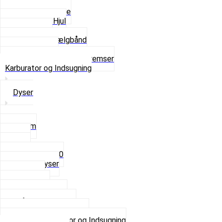
Fælge
Hjulnav og Egere
Komplette Hjul
Navbørster
Slanger og Fælgbånd
Ventilhætter
Se alt i Hjul, Dæk og Bremser
Karburator og Indsugning
Dyser
3,5mm
4mm
5mm
Fast dyse Z50
Se alle Dyser
Gaskabel
Karburator
Karburator dele
Luftilter og Studs
Pakninger og Tilbehør
Se alt i Karburator og Indsugning