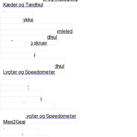
Kæder og Tandhjul
Glidestykke
Kæder
Kædestrammere og Samleled
Krankaksel og Tandhjul
Låsering og skruer
Pedal sæt
Tandhjul Bag
Tandhjul For
Se alt i Kæder og Tandhjul
Lygter og Speedometer
Baglygter
Forlygter
Pærer baglygte
Pærer forlygte
Speedometer og dele
Se alt i Lygter og Speedometer
Maxi2Gear
Z50 Håndgear