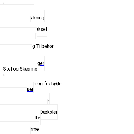
Bundpakning
Flydende pakning
Indsugning
Kickstarterdæksel
Pakningspapir
Pakningssæt
Pakninger og Tilbehør
Toppakning
Udstødning
Se alt i Pakninger
Stel og Skærme
Bagagebærer og fodbøjle
Fingerskruer
Fodhviler
For- og Bagskærme
Reparationsstykke
Sideskjolde og Dæksler
Skruer og bolte
Stafferinger
Stænkskærme