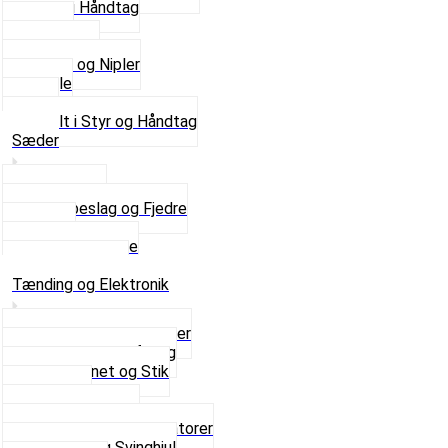
Gummi Håndtag
Kabler
Kontakter
Skruer og Nipler
Spejle
Styr
Se alt i Styr og Håndtag
Sæder
Saddelpind
Sædebeslag og Fjedre
Sæder
Skruer og Bolte
Se alt i Sæder
Tænding og Elektronik
Elektroniske tændinger
Gummi gennemføring
Ledningsnet og Stik
Lysspole
Magnet dæksel
Platiner og Kondensatorer
Tænding og Svinghjul