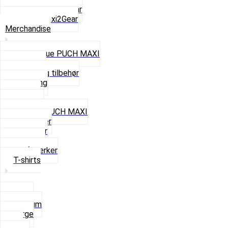
ZA50 Automatgear
Se alt i Maxi2Gear
Merchandise
Cap og Hue PUCH MAXI
Gavekort
Hjelme og tilbehør
Nøglering
Paraply
Plakater
Rygsæk PUCH MAXI
Rævehaler
Strømper
Solbriller
Stofmærker
T-shirts
Small
Medium
Large
XL