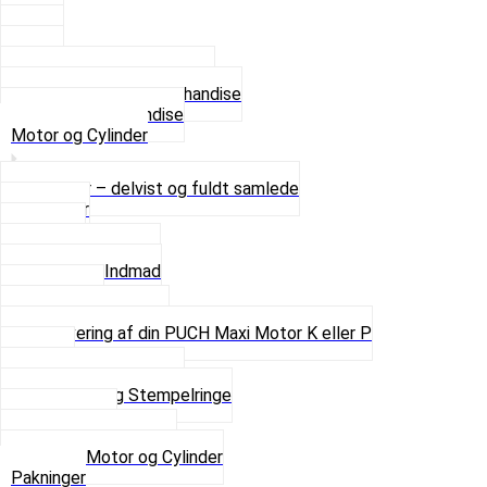
2 XL
3 XL
4 XL
Se alle T-shirt størrelser
Andet lækkert Merchandise
Se alt i Merchandise
Motor og Cylinder
Motorer – delvist og fuldt samlede
Cylinder
Kobling
Krumtap og Lejer
Motor og Indmad
Pakninger
Pinbolte og skruer
Renovering af din PUCH Maxi Motor K eller P
Shims
Simmerringe og lejer
Stempler og Stempelringe
Topstykker
Kickstarter og dele
Se alt i Motor og Cylinder
Pakninger