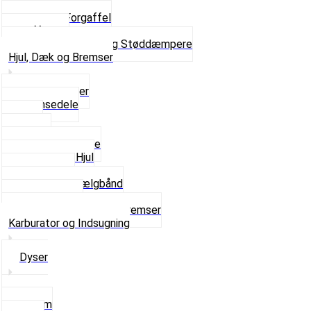
Kronrør og Lejer
Komplet Forgaffel
Gaffelben
Se alt i Forgaffel og Støddæmpere
Hjul, Dæk og Bremser
Aksel og Lejer
Bremsedele
Dæk
Fælge
Hjulnav og Egere
Komplette Hjul
Navbørster
Slanger og Fælgbånd
Ventilhætter
Se alt i Hjul, Dæk og Bremser
Karburator og Indsugning
Dyser
3,5mm