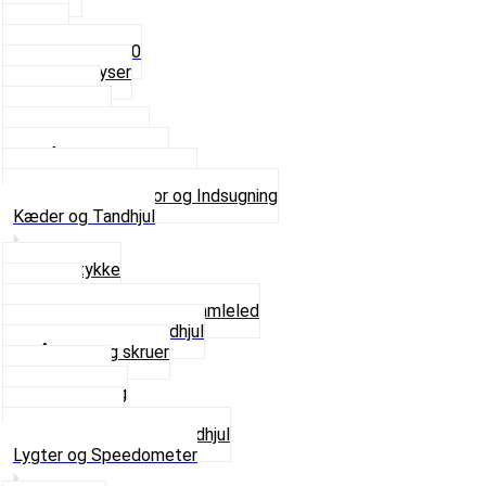
4mm
5mm
Fast dyse Z50
Se alle Dyser
Gaskabel
Karburator
Karburator dele
Luftilter og Studs
Pakninger og Tilbehør
Se alt i Karburator og Indsugning
Kæder og Tandhjul
Glidestykke
Kæder
Kædestrammere og Samleled
Krankaksel og Tandhjul
Låsering og skruer
Pedal sæt
Tandhjul Bag
Tandhjul For
Se alt i Kæder og Tandhjul
Lygter og Speedometer