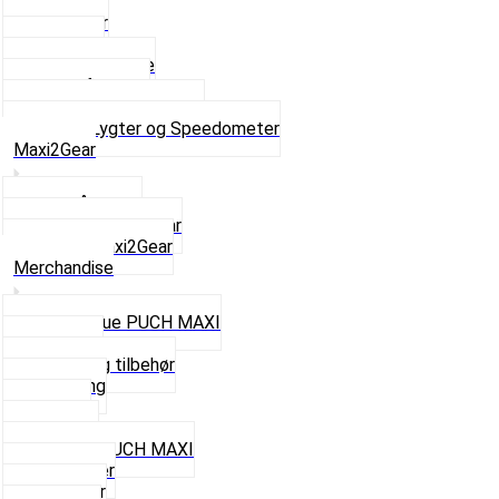
Baglygter
Forlygter
Pærer baglygte
Pærer forlygte
Speedometer og dele
Se alt i Lygter og Speedometer
Maxi2Gear
Z50 Håndgear
ZA50 Automatgear
Se alt i Maxi2Gear
Merchandise
Cap og Hue PUCH MAXI
Gavekort
Hjelme og tilbehør
Nøglering
Paraply
Plakater
Rygsæk PUCH MAXI
Rævehaler
Strømper