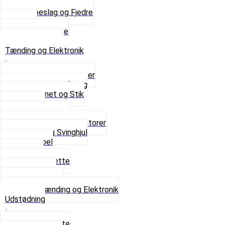
Saddelpind
Sædebeslag og Fjedre
Sæder
Skruer og Bolte
Se alt i Sæder
Tænding og Elektronik
Elektroniske tændinger
Gummi gennemføring
Ledningsnet og Stik
Lysspole
Magnet dæksel
Platiner og Kondensatorer
Tænding og Svinghjul
Tændkabel
Tændrør
Tændrørshætte
Tændspoler
Volt regulator
Se alt i Tænding og Elektronik
Udstødning
Beslag og Bolte