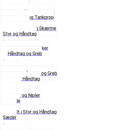
Støtteben
Støttebuk
Svinggaffel og tilbehør
Tankhane og Tankprop
Typeplade
Se alt i Stel og Skærme
Styr og Håndtag
Horn og Ringklokker
Håndtag og Greb
Se alle Håndtag og Greb
Gummi Håndtag
Kabler
Kontakter
Skruer og Nipler
Spejle
Styr
Se alt i Styr og Håndtag
Sæder