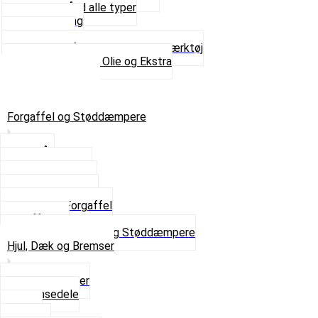
Spændebånd alle typer
Spray maling
Tanksealer
Værktøj, Aftrækkere og Dækværktøj
Se alt i Værktøj, Olie og Ekstra
Sæt – Alle typer
Knallerter til salg
Retur & Fejlvarer
Forgaffel og Støddæmpere
Styrlås
Støddæmpere
Skruer og Bolte
Kronrør og Lejer
Komplet Forgaffel
Gaffelben
Se alt i Forgaffel og Støddæmpere
Hjul, Dæk og Bremser
Aksel og Lejer
Bremsedele
Dæk