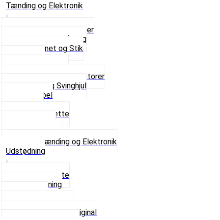
Tænding og Elektronik
Elektroniske tændinger
Gummi gennemføring
Ledningsnet og Stik
Lysspole
Magnet dæksel
Platiner og Kondensatorer
Tænding og Svinghjul
Tændkabel
Tændrør
Tændrørshætte
Tændspoler
Volt regulator
Se alt i Tænding og Elektronik
Udstødning
Beslag og Bolte
Lyddæmpning
Pakninger
Tun udstødninger
Udstødning som Original