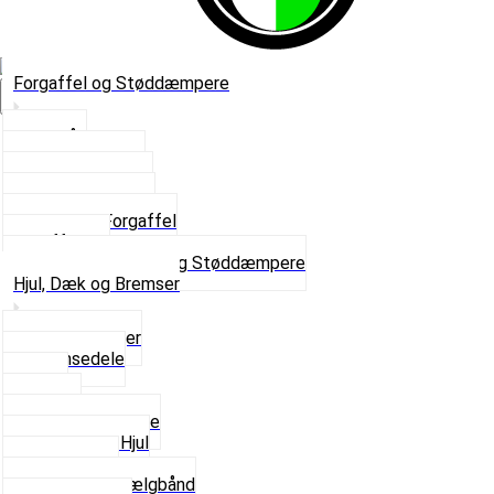
Forgaffel og Støddæmpere
Vælg Kategori
Styrlås
Støddæmpere
Skruer og Bolte
Kronrør og Lejer
Komplet Forgaffel
Gaffelben
Se alt i Forgaffel og Støddæmpere
Hjul, Dæk og Bremser
Aksel og Lejer
Bremsedele
Dæk
Fælge
Hjulnav og Egere
Komplette Hjul
Navbørster
Slanger og Fælgbånd