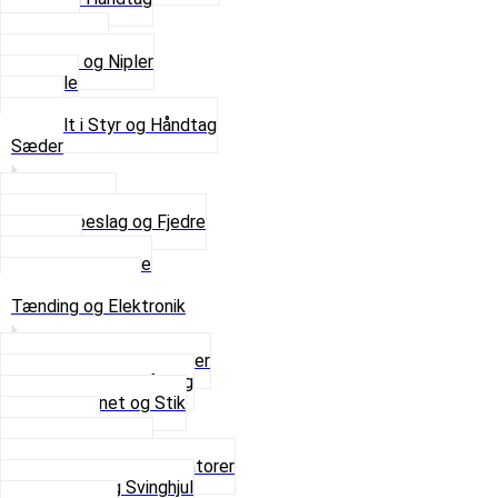
Kabler
Kontakter
Skruer og Nipler
Spejle
Styr
Se alt i Styr og Håndtag
Sæder
Saddelpind
Sædebeslag og Fjedre
Sæder
Skruer og Bolte
Se alt i Sæder
Tænding og Elektronik
Elektroniske tændinger
Gummi gennemføring
Ledningsnet og Stik
Lysspole
Magnet dæksel
Platiner og Kondensatorer
Tænding og Svinghjul