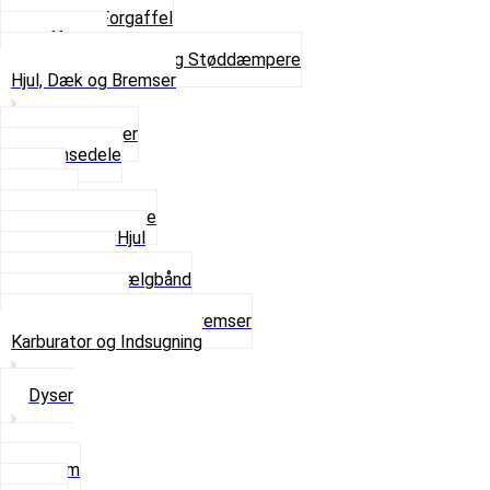
Komplet Forgaffel
Gaffelben
Se alt i Forgaffel og Støddæmpere
Hjul, Dæk og Bremser
Aksel og Lejer
Bremsedele
Dæk
Fælge
Hjulnav og Egere
Komplette Hjul
Navbørster
Slanger og Fælgbånd
Ventilhætter
Se alt i Hjul, Dæk og Bremser
Karburator og Indsugning
Dyser
3,5mm