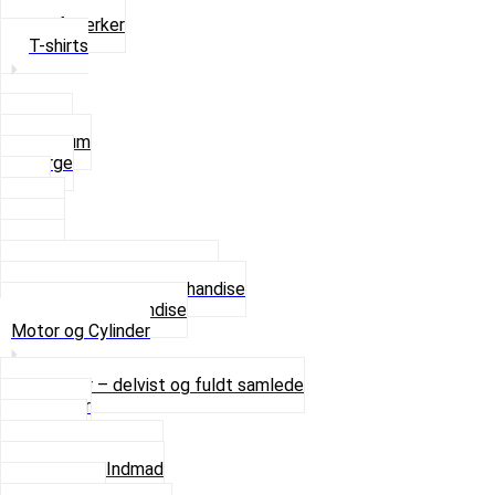
Solbriller
Stofmærker
T-shirts
Small
Medium
Large
XL
2 XL
3 XL
4 XL
Se alle T-shirt størrelser
Andet lækkert Merchandise
Se alt i Merchandise
Motor og Cylinder
Motorer – delvist og fuldt samlede
Cylinder
Kobling
Krumtap og Lejer
Motor og Indmad
Pakninger