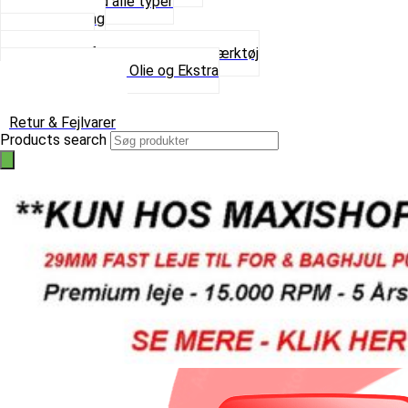
Spændebånd alle typer
Spray maling
Tanksealer
Værktøj, Aftrækkere og Dækværktøj
Se alt i Værktøj, Olie og Ekstra
Sæt – Alle typer
Knallerter til salg
Retur & Fejlvarer
Products search