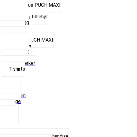
Cap og Hue PUCH MAXI
Gavekort
Hjelme og tilbehør
Nøglering
Paraply
Plakater
Rygsæk PUCH MAXI
Rævehaler
Strømper
Solbriller
Stofmærker
T-shirts
Small
Medium
Large
XL
2 XL
3 XL
4 XL
Se alle T-shirt størrelser
Andet lækkert Merchandise