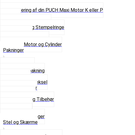
Pinbolte og skruer
Renovering af din PUCH Maxi Motor K eller P
Shims
Simmerringe og lejer
Stempler og Stempelringe
Topstykker
Kickstarter og dele
Se alt i Motor og Cylinder
Pakninger
Bundpakning
Flydende pakning
Indsugning
Kickstarterdæksel
Pakningspapir
Pakningssæt
Pakninger og Tilbehør
Toppakning
Udstødning
Se alt i Pakninger
Stel og Skærme