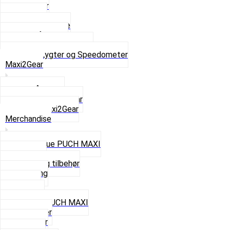
Baglygter
Forlygter
Pærer baglygte
Pærer forlygte
Speedometer og dele
Se alt i Lygter og Speedometer
Maxi2Gear
Z50 Håndgear
ZA50 Automatgear
Se alt i Maxi2Gear
Merchandise
Cap og Hue PUCH MAXI
Gavekort
Hjelme og tilbehør
Nøglering
Paraply
Plakater
Rygsæk PUCH MAXI
Rævehaler
Strømper