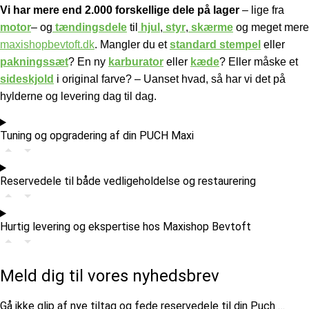
Vi har mere end 2.000 forskellige dele på lager
– lige fra
motor
– og
tændingsdele
til
hjul
,
styr
,
skærme
og meget mere
maxishopbevtoft.dk
.
Mangler du et
standard stempel
eller
pakningssæt
? En ny
karburator
eller
kæde
? Eller måske et
sideskjold
i original farve? – Uanset hvad, så har vi det på
hylderne og levering dag til dag.
Tuning og opgradering af din PUCH Maxi
Reservedele til både vedligeholdelse og restaurering
Hurtig levering og ekspertise hos Maxishop Bevtoft
Meld dig til vores nyhedsbrev
​Gå ikke glip af nye tiltag og fede reservedele til din Puch …