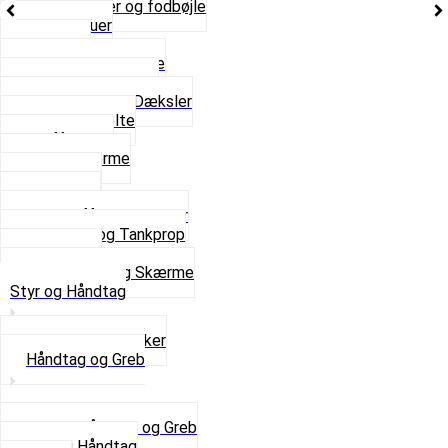
Bagagebærer og fodbøjle
Fingerskruer
Fodhviler
For- og Bagskærme
Reparationsstykke
Sideskjolde og Dæksler
Skruer og bolte
Stafferinger
Stænkskærme
Støtteben
Støttebuk
Svinggaffel og tilbehør
Tankhane og Tankprop
Typeplade
Se alt i Stel og Skærme
Styr og Håndtag
Horn og Ringklokker
Håndtag og Greb
Se alle Håndtag og Greb
Gummi Håndtag