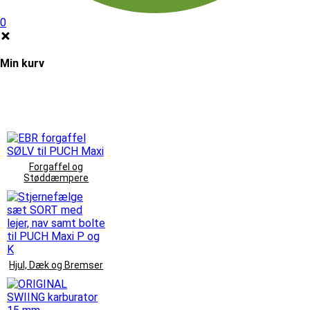
0
Min kurv
Forgaffel og
Støddæmpere
Hjul, Dæk og Bremser