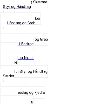
Se alt i Stel og Skærme
Styr og Håndtag
Horn og Ringklokker
Håndtag og Greb
Se alle Håndtag og Greb
Gummi Håndtag
Kabler
Kontakter
Skruer og Nipler
Spejle
Styr
Se alt i Styr og Håndtag
Sæder
Saddelpind
Sædebeslag og Fjedre
Sæder
Skruer og Bolte
Se alt i Sæder