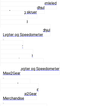
Kædestrammere og Samleled
Krankaksel og Tandhjul
Låsering og skruer
Pedal sæt
Tandhjul Bag
Tandhjul For
Se alt i Kæder og Tandhjul
Lygter og Speedometer
Baglygter
Forlygter
Pærer baglygte
Pærer forlygte
Speedometer og dele
Se alt i Lygter og Speedometer
Maxi2Gear
Z50 Håndgear
ZA50 Automatgear
Se alt i Maxi2Gear
Merchandise