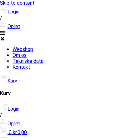
Skip to content
Login
/
Opret
Webshop
Om os
Tekniske data
Kontakt
Kurv
Kurv
Login
/
Opret
0
kr.0,00