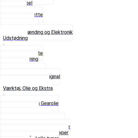
Tændkabel
Tændrør
Tændrørshætte
Tændspoler
Volt regulator
Se alt i Tænding og Elektronik
Udstødning
Beslag og Bolte
Lyddæmpning
Pakninger
Tun udstødninger
Udstødning som Original
Se alt i Udstødning
Værktøj, Olie og Ekstra
2-Taktsolie og Gearolie
Klistermærker
Reservedelskatalog
Skruer, Bolte og Møtrikker
Smøremidler og Rensemidler
Sortimentskasser alle typer