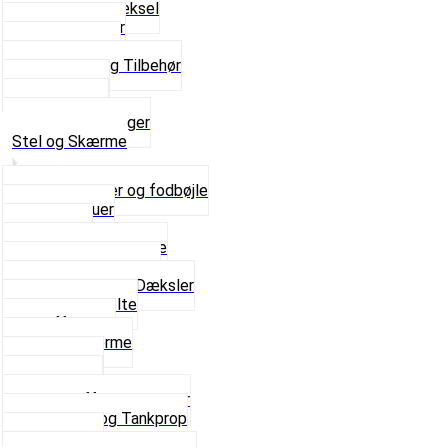
Kickstarterdæksel
Pakningspapir
Pakningssæt
Pakninger og Tilbehør
Toppakning
Udstødning
Se alt i Pakninger
Stel og Skærme
Bagagebærer og fodbøjle
Fingerskruer
Fodhviler
For- og Bagskærme
Reparationsstykke
Sideskjolde og Dæksler
Skruer og bolte
Stafferinger
Stænkskærme
Støtteben
Støttebuk
Svinggaffel og tilbehør
Tankhane og Tankprop
Typeplade