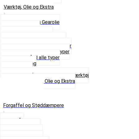
Se alt i Udstødning
Værktøj, Olie og Ekstra
2-Taktsolie og Gearolie
Klistermærker
Reservedelskatalog
Skruer, Bolte og Møtrikker
Smøremidler og Rensemidler
Sortimentskasser alle typer
Spændebånd alle typer
Spray maling
Tanksealer
Værktøj, Aftrækkere og Dækværktøj
Se alt i Værktøj, Olie og Ekstra
Sæt – Alle typer
Knallerter til salg
Retur & Fejlvarer
Forgaffel og Støddæmpere
Styrlås
Støddæmpere
Skruer og Bolte
Kronrør og Lejer