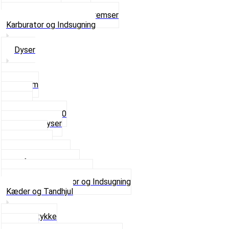
Ventilhætter
Se alt i Hjul, Dæk og Bremser
Karburator og Indsugning
Dyser
3,5mm
4mm
5mm
Fast dyse Z50
Se alle Dyser
Gaskabel
Karburator
Karburator dele
Luftilter og Studs
Pakninger og Tilbehør
Se alt i Karburator og Indsugning
Kæder og Tandhjul
Glidestykke
Kæder