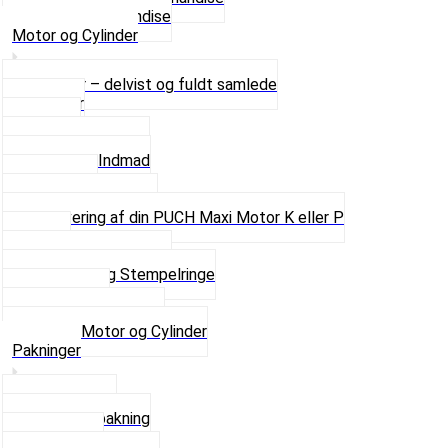
Se alt i Merchandise
Motor og Cylinder
Motorer – delvist og fuldt samlede
Cylinder
Kobling
Krumtap og Lejer
Motor og Indmad
Pakninger
Pinbolte og skruer
Renovering af din PUCH Maxi Motor K eller P
Shims
Simmerringe og lejer
Stempler og Stempelringe
Topstykker
Kickstarter og dele
Se alt i Motor og Cylinder
Pakninger
Bundpakning
Flydende pakning
Indsugning