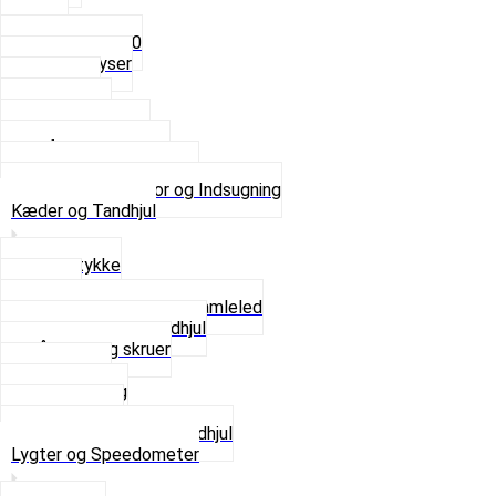
4mm
5mm
Fast dyse Z50
Se alle Dyser
Gaskabel
Karburator
Karburator dele
Luftilter og Studs
Pakninger og Tilbehør
Se alt i Karburator og Indsugning
Kæder og Tandhjul
Glidestykke
Kæder
Kædestrammere og Samleled
Krankaksel og Tandhjul
Låsering og skruer
Pedal sæt
Tandhjul Bag
Tandhjul For
Se alt i Kæder og Tandhjul
Lygter og Speedometer