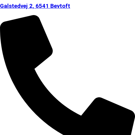
Galstedvej 2, 6541 Bevtoft