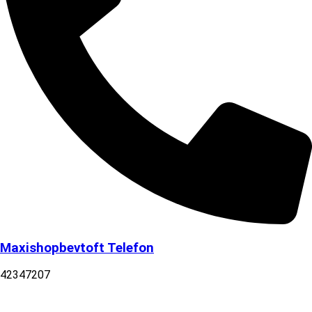
Maxishopbevtoft Telefon
42347207