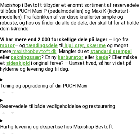
Maxishop i Bevtoft tilbyder et enormt sortiment af reservedele
til både PUCH Maxi P (pedalmodellen) og Maxi K (kickstart-
modellen). Fra fabrikken af var disse knallerter simple og
robuste, og hos os finder du alle de dele, der skal til for at holde
dem kørende.
Vi har mere end 2.000 forskellige dele på lager
– lige fra
motor
– og
tændingsdele
til
hjul
,
styr
,
skærme
og meget
mere
maxishopbevtoft.dk
.
Mangler du et
standard stempel
eller
pakningssæt
? En ny
karburator
eller
kæde
? Eller måske
et
sideskjold
i original farve? – Uanset hvad, så har vi det på
hylderne og levering dag til dag.
Tuning og opgradering af din PUCH Maxi
Reservedele til både vedligeholdelse og restaurering
Hurtig levering og ekspertise hos Maxishop Bevtoft