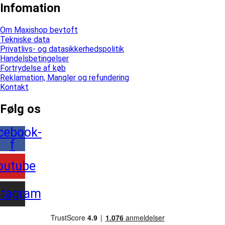
Infomation
Om Maxishop bevtoft
Tekniske data
Privatlivs- og datasikkerhedspolitik
Handelsbetingelser
Fortrydelse af køb
Reklamation, Mangler og refundering
Kontakt
Følg os
cebook-
f
outube
stagram