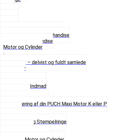
XL
2 XL
3 XL
4 XL
Se alle T-shirt størrelser
Andet lækkert Merchandise
Se alt i Merchandise
Motor og Cylinder
Motorer – delvist og fuldt samlede
Cylinder
Kobling
Krumtap og Lejer
Motor og Indmad
Pakninger
Pinbolte og skruer
Renovering af din PUCH Maxi Motor K eller P
Shims
Simmerringe og lejer
Stempler og Stempelringe
Topstykker
Kickstarter og dele
Se alt i Motor og Cylinder