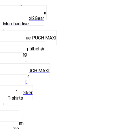
Z50 Håndgear
ZA50 Automatgear
Se alt i Maxi2Gear
Merchandise
Cap og Hue PUCH MAXI
Gavekort
Hjelme og tilbehør
Nøglering
Paraply
Plakater
Rygsæk PUCH MAXI
Rævehaler
Strømper
Solbriller
Stofmærker
T-shirts
Small
Medium
Large