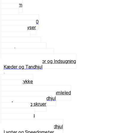
3,5mm
4mm
5mm
Fast dyse Z50
Se alle Dyser
Gaskabel
Karburator
Karburator dele
Luftilter og Studs
Pakninger og Tilbehør
Se alt i Karburator og Indsugning
Kæder og Tandhjul
Glidestykke
Kæder
Kædestrammere og Samleled
Krankaksel og Tandhjul
Låsering og skruer
Pedal sæt
Tandhjul Bag
Tandhjul For
Se alt i Kæder og Tandhjul
Lygter og Speedometer