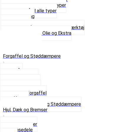
Sortimentskasser alle typer
Spændebånd alle typer
Spray maling
Tanksealer
Værktøj, Aftrækkere og Dækværktøj
Se alt i Værktøj, Olie og Ekstra
Sæt – Alle typer
Knallerter til salg
Retur & Fejlvarer
Forgaffel og Støddæmpere
Styrlås
Støddæmpere
Skruer og Bolte
Kronrør og Lejer
Komplet Forgaffel
Gaffelben
Se alt i Forgaffel og Støddæmpere
Hjul, Dæk og Bremser
Aksel og Lejer
Bremsedele