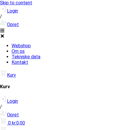
Skip to content
Login
/
Opret
Webshop
Om os
Tekniske data
Kontakt
Kurv
Kurv
Login
/
Opret
0
kr.0,00