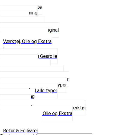
Beslag og Bolte
Lyddæmpning
Pakninger
Tun udstødninger
Udstødning som Original
Se alt i Udstødning
Værktøj, Olie og Ekstra
2-Taktsolie og Gearolie
Klistermærker
Reservedelskatalog
Skruer, Bolte og Møtrikker
Smøremidler og Rensemidler
Sortimentskasser alle typer
Spændebånd alle typer
Spray maling
Tanksealer
Værktøj, Aftrækkere og Dækværktøj
Se alt i Værktøj, Olie og Ekstra
Sæt – Alle typer
Knallerter til salg
Retur & Fejlvarer