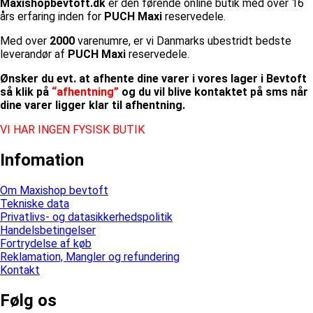
Maxishopbevtoft.dk
er den førende online butik med over 16
års erfaring inden for
PUCH Maxi
reservedele.
Med over
2000
varenumre, er vi Danmarks ubestridt bedste
leverandør af
PUCH Maxi
reservedele.
Ønsker du evt. at afhente dine varer i vores lager i Bevtoft
så klik på
“afhentning”
og du vil blive kontaktet på sms når
dine varer ligger klar til afhentning.
VI HAR INGEN FYSISK BUTIK
Infomation
Om Maxishop bevtoft
Tekniske data
Privatlivs- og datasikkerhedspolitik
Handelsbetingelser
Fortrydelse af køb
Reklamation, Mangler og refundering
Kontakt
Følg os