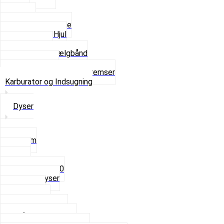
Dæk
Fælge
Hjulnav og Egere
Komplette Hjul
Navbørster
Slanger og Fælgbånd
Ventilhætter
Se alt i Hjul, Dæk og Bremser
Karburator og Indsugning
Dyser
3,5mm
4mm
5mm
Fast dyse Z50
Se alle Dyser
Gaskabel
Karburator
Karburator dele
Luftilter og Studs