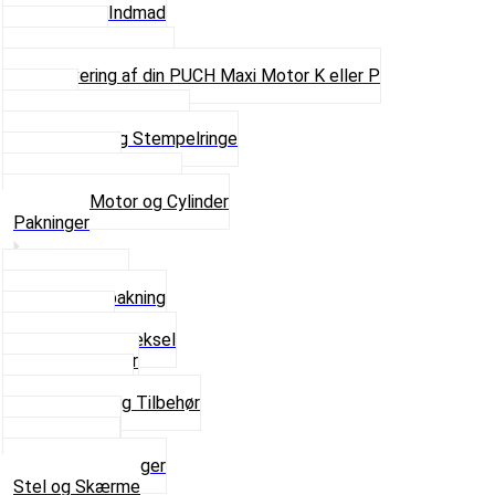
Motor og Indmad
Pakninger
Pinbolte og skruer
Renovering af din PUCH Maxi Motor K eller P
Shims
Simmerringe og lejer
Stempler og Stempelringe
Topstykker
Kickstarter og dele
Se alt i Motor og Cylinder
Pakninger
Bundpakning
Flydende pakning
Indsugning
Kickstarterdæksel
Pakningspapir
Pakningssæt
Pakninger og Tilbehør
Toppakning
Udstødning
Se alt i Pakninger
Stel og Skærme