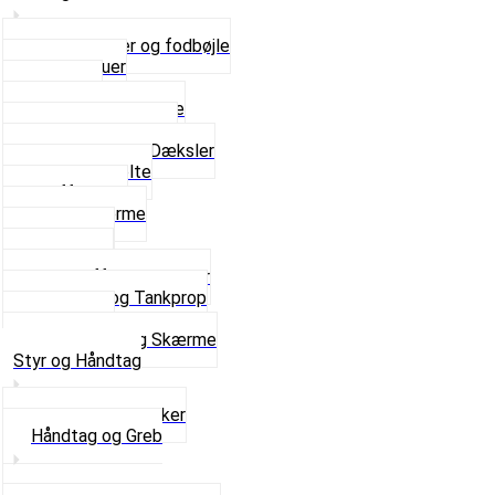
Bagagebærer og fodbøjle
Fingerskruer
Fodhviler
For- og Bagskærme
Reparationsstykke
Sideskjolde og Dæksler
Skruer og bolte
Stafferinger
Stænkskærme
Støtteben
Støttebuk
Svinggaffel og tilbehør
Tankhane og Tankprop
Typeplade
Se alt i Stel og Skærme
Styr og Håndtag
Horn og Ringklokker
Håndtag og Greb