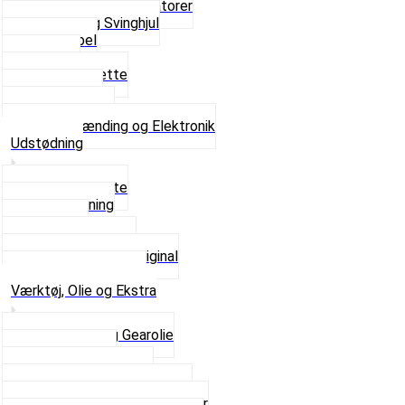
Platiner og Kondensatorer
Tænding og Svinghjul
Tændkabel
Tændrør
Tændrørshætte
Tændspoler
Volt regulator
Se alt i Tænding og Elektronik
Udstødning
Beslag og Bolte
Lyddæmpning
Pakninger
Tun udstødninger
Udstødning som Original
Se alt i Udstødning
Værktøj, Olie og Ekstra
2-Taktsolie og Gearolie
Klistermærker
Reservedelskatalog
Skruer, Bolte og Møtrikker
Smøremidler og Rensemidler