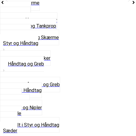
Stænkskærme
Støtteben
Støttebuk
Svinggaffel og tilbehør
Tankhane og Tankprop
Typeplade
Se alt i Stel og Skærme
Styr og Håndtag
Horn og Ringklokker
Håndtag og Greb
Se alle Håndtag og Greb
Gummi Håndtag
Kabler
Kontakter
Skruer og Nipler
Spejle
Styr
Se alt i Styr og Håndtag
Sæder