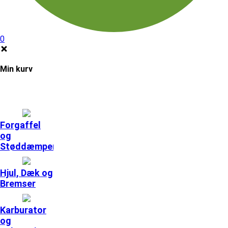
0
Min kurv
Forgaffel
og
Støddæmpere
Hjul, Dæk og
Bremser
Karburator
og