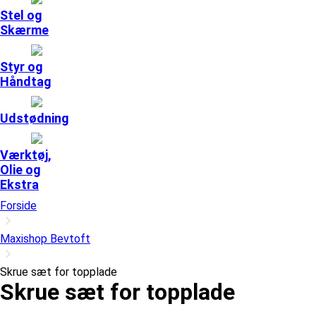
Stel og
Skærme
Styr og
Håndtag
Udstødning
Værktøj,
Olie og
Ekstra
Forside
Maxishop Bevtoft
Skrue sæt for topplade
Skrue sæt for topplade