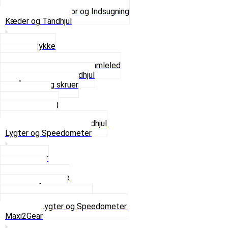
Pakninger og Tilbehør
Se alt i Karburator og Indsugning
Kæder og Tandhjul
Glidestykke
Kæder
Kædestrammere og Samleled
Krankaksel og Tandhjul
Låsering og skruer
Pedal sæt
Tandhjul Bag
Tandhjul For
Se alt i Kæder og Tandhjul
Lygter og Speedometer
Baglygter
Forlygter
Pærer baglygte
Pærer forlygte
Speedometer og dele
Se alt i Lygter og Speedometer
Maxi2Gear