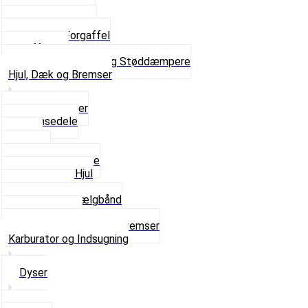
Skruer og Bolte
Kronrør og Lejer
Komplet Forgaffel
Gaffelben
Se alt i Forgaffel og Støddæmpere
Hjul, Dæk og Bremser
Aksel og Lejer
Bremsedele
Dæk
Fælge
Hjulnav og Egere
Komplette Hjul
Navbørster
Slanger og Fælgbånd
Ventilhætter
Se alt i Hjul, Dæk og Bremser
Karburator og Indsugning
Dyser