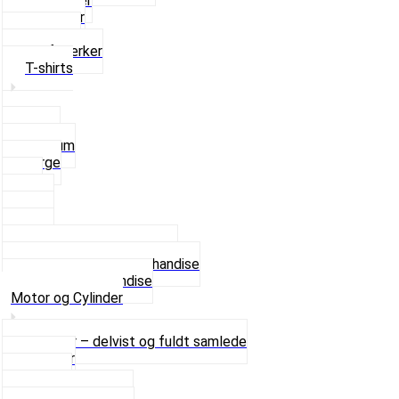
Rævehaler
Strømper
Solbriller
Stofmærker
T-shirts
Small
Medium
Large
XL
2 XL
3 XL
4 XL
Se alle T-shirt størrelser
Andet lækkert Merchandise
Se alt i Merchandise
Motor og Cylinder
Motorer – delvist og fuldt samlede
Cylinder
Kobling
Krumtap og Lejer