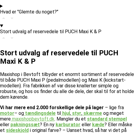
Hvad er "Glemte du noget?"
Stort udvalg af reservedele til PUCH Maxi K & P
Stort udvalg af reservedele til PUCH
Maxi K & P
Maxishop i Bevtoft tilbyder et enormt sortiment af reservedele
til både PUCH Maxi P (pedalmodellen) og Maxi K (kickstart-
modellen). Fra fabrikken af var disse knallerter simple og
robuste, og hos os finder du alle de dele, der skal til for at holde
dem kørende.
Vi har mere end 2.000 forskellige dele på lager
– lige fra
motor
– og
tændingsdele
til
hjul
,
styr
,
skærme
og meget
mere
maxishopbevtoft.dk
.
Mangler du et
standard stempel
eller
pakningssæt
? En ny
karburator
eller
kæde
? Eller måske
et
sideskjold
i original farve? – Uanset hvad, så har vi det på