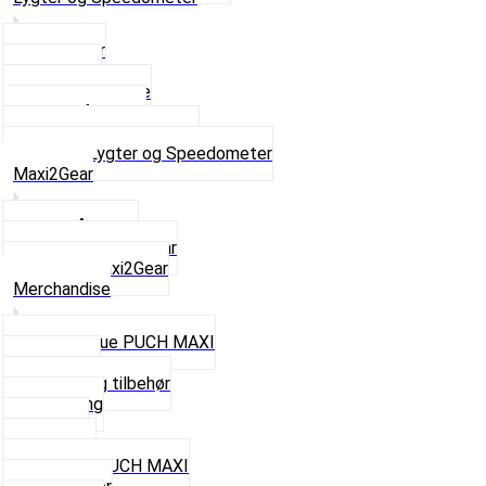
Baglygter
Forlygter
Pærer baglygte
Pærer forlygte
Speedometer og dele
Se alt i Lygter og Speedometer
Maxi2Gear
Z50 Håndgear
ZA50 Automatgear
Se alt i Maxi2Gear
Merchandise
Cap og Hue PUCH MAXI
Gavekort
Hjelme og tilbehør
Nøglering
Paraply
Plakater
Rygsæk PUCH MAXI