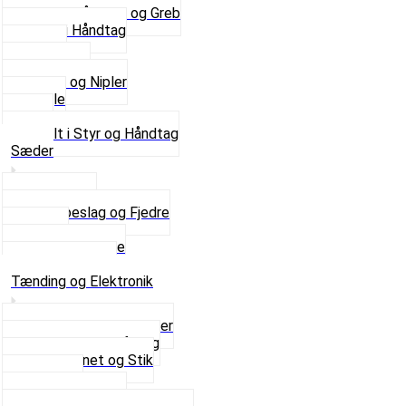
Se alle Håndtag og Greb
Gummi Håndtag
Kabler
Kontakter
Skruer og Nipler
Spejle
Styr
Se alt i Styr og Håndtag
Sæder
Saddelpind
Sædebeslag og Fjedre
Sæder
Skruer og Bolte
Se alt i Sæder
Tænding og Elektronik
Elektroniske tændinger
Gummi gennemføring
Ledningsnet og Stik
Lysspole
Magnet dæksel