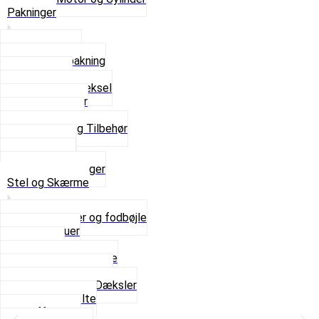
Pakninger
Bundpakning
Flydende pakning
Indsugning
Kickstarterdæksel
Pakningspapir
Pakningssæt
Pakninger og Tilbehør
Toppakning
Udstødning
Se alt i Pakninger
Stel og Skærme
Bagagebærer og fodbøjle
Fingerskruer
Fodhviler
For- og Bagskærme
Reparationsstykke
Sideskjolde og Dæksler
Skruer og bolte
Stafferinger