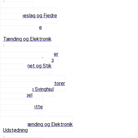
Saddelpind
Sædebeslag og Fjedre
Sæder
Skruer og Bolte
Se alt i Sæder
Tænding og Elektronik
Elektroniske tændinger
Gummi gennemføring
Ledningsnet og Stik
Lysspole
Magnet dæksel
Platiner og Kondensatorer
Tænding og Svinghjul
Tændkabel
Tændrør
Tændrørshætte
Tændspoler
Volt regulator
Se alt i Tænding og Elektronik
Udstødning