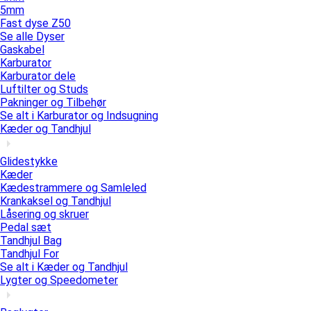
5mm
Fast dyse Z50
Se alle Dyser
Gaskabel
Karburator
Karburator dele
Luftilter og Studs
Pakninger og Tilbehør
Se alt i Karburator og Indsugning
Kæder og Tandhjul
Glidestykke
Kæder
Kædestrammere og Samleled
Krankaksel og Tandhjul
Låsering og skruer
Pedal sæt
Tandhjul Bag
Tandhjul For
Se alt i Kæder og Tandhjul
Lygter og Speedometer