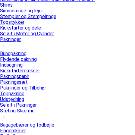
Shims
Simmerringe og lejer
Stempler og Stempelringe
Topstykker
Kickstarter og dele
Se alt i Motor og Cylinder
Pakninger
Bundpakning
Flydende pakning
Indsugning
Kickstarterdæksel
Pakningspapir
Pakningssæt
Pakninger og Tilbehør
Toppakning
Udstødning
Se alt i Pakninger
Stel og Skærme
Bagagebærer og fodbøjle
Fingerskruer