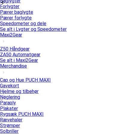
Baglygter
Forlygter
Pærer baglygte
Pærer forlygte
Speedometer og dele
Se alt i Lygter og Speedometer
Maxi2Gear
Z50 Håndgear
ZA50 Automatgear
Se alt i Maxi2Gear
Merchandise
Cap og Hue PUCH MAXI
Gavekort
Hjelme og tilbehør
Nøglering
Paraply
Plakater
Rygsæk PUCH MAXI
Rævehaler
Strømper
Solbriller