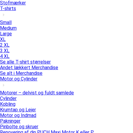
Stofmærker
T-shirts
Small
Medium
Large
XL
2 XL
3 XL
4 XL
Se alle T-shirt størrelser
Andet lækkert Merchandise
Se alt i Merchandise
Motor og Cylinder
Motorer – delvist og fuldt samlede
Cylinder
Kobling
Krumtap og Lejer
Motor og Indmad
Pakninger
Pinbolte og skruer
Renovering af din PUCH Maxi Motor K eller P