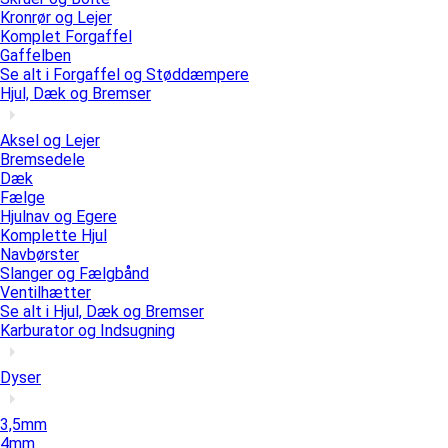
Kronrør og Lejer
Komplet Forgaffel
Gaffelben
Se alt i Forgaffel og Støddæmpere
Hjul, Dæk og Bremser
Aksel og Lejer
Bremsedele
Dæk
Fælge
Hjulnav og Egere
Komplette Hjul
Navbørster
Slanger og Fælgbånd
Ventilhætter
Se alt i Hjul, Dæk og Bremser
Karburator og Indsugning
Dyser
3,5mm
4mm