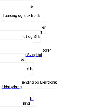
Sæder
Skruer og Bolte
Se alt i Sæder
Tænding og Elektronik
Elektroniske tændinger
Gummi gennemføring
Ledningsnet og Stik
Lysspole
Magnet dæksel
Platiner og Kondensatorer
Tænding og Svinghjul
Tændkabel
Tændrør
Tændrørshætte
Tændspoler
Volt regulator
Se alt i Tænding og Elektronik
Udstødning
Beslag og Bolte
Lyddæmpning
Pakninger