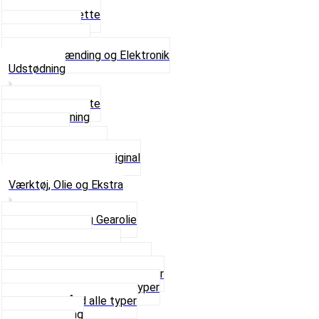
Tændrør
Tændrørshætte
Tændspoler
Volt regulator
Se alt i Tænding og Elektronik
Udstødning
Beslag og Bolte
Lyddæmpning
Pakninger
Tun udstødninger
Udstødning som Original
Se alt i Udstødning
Værktøj, Olie og Ekstra
2-Taktsolie og Gearolie
Klistermærker
Reservedelskatalog
Skruer, Bolte og Møtrikker
Smøremidler og Rensemidler
Sortimentskasser alle typer
Spændebånd alle typer
Spray maling