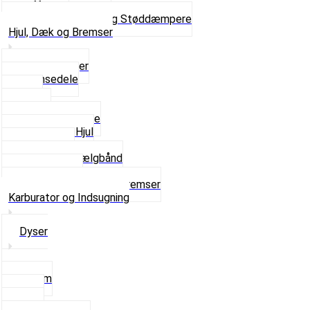
Gaffelben
Se alt i Forgaffel og Støddæmpere
Hjul, Dæk og Bremser
Aksel og Lejer
Bremsedele
Dæk
Fælge
Hjulnav og Egere
Komplette Hjul
Navbørster
Slanger og Fælgbånd
Ventilhætter
Se alt i Hjul, Dæk og Bremser
Karburator og Indsugning
Dyser
3,5mm
4mm
5mm