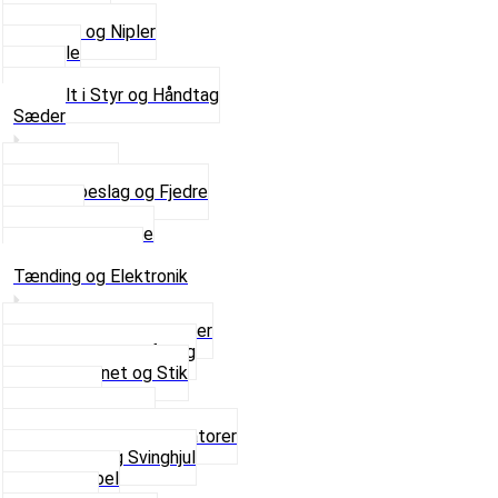
Kontakter
Skruer og Nipler
Spejle
Styr
Se alt i Styr og Håndtag
Sæder
Saddelpind
Sædebeslag og Fjedre
Sæder
Skruer og Bolte
Se alt i Sæder
Tænding og Elektronik
Elektroniske tændinger
Gummi gennemføring
Ledningsnet og Stik
Lysspole
Magnet dæksel
Platiner og Kondensatorer
Tænding og Svinghjul
Tændkabel