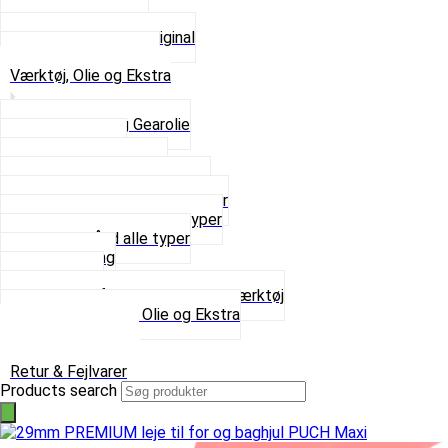
Tun udstødninger
Udstødning som Original
Se alt i Udstødning
Værktøj, Olie og Ekstra
2-Taktsolie og Gearolie
Klistermærker
Reservedelskatalog
Skruer, Bolte og Møtrikker
Smøremidler og Rensemidler
Sortimentskasser alle typer
Spændebånd alle typer
Spray maling
Tanksealer
Værktøj, Aftrækkere og Dækværktøj
Se alt i Værktøj, Olie og Ekstra
Sæt – Alle typer
Knallerter til salg
Retur & Fejlvarer
Products search