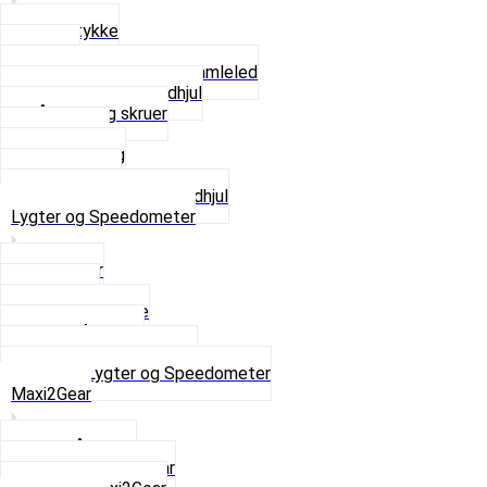
Glidestykke
Kæder
Kædestrammere og Samleled
Krankaksel og Tandhjul
Låsering og skruer
Pedal sæt
Tandhjul Bag
Tandhjul For
Se alt i Kæder og Tandhjul
Lygter og Speedometer
Baglygter
Forlygter
Pærer baglygte
Pærer forlygte
Speedometer og dele
Se alt i Lygter og Speedometer
Maxi2Gear
Z50 Håndgear
ZA50 Automatgear