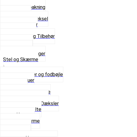
Bundpakning
Flydende pakning
Indsugning
Kickstarterdæksel
Pakningspapir
Pakningssæt
Pakninger og Tilbehør
Toppakning
Udstødning
Se alt i Pakninger
Stel og Skærme
Bagagebærer og fodbøjle
Fingerskruer
Fodhviler
For- og Bagskærme
Reparationsstykke
Sideskjolde og Dæksler
Skruer og bolte
Stafferinger
Stænkskærme
Støtteben
Støttebuk