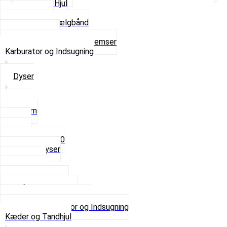
Komplette Hjul
Navbørster
Slanger og Fælgbånd
Ventilhætter
Se alt i Hjul, Dæk og Bremser
Karburator og Indsugning
Dyser
3,5mm
4mm
5mm
Fast dyse Z50
Se alle Dyser
Gaskabel
Karburator
Karburator dele
Luftilter og Studs
Pakninger og Tilbehør
Se alt i Karburator og Indsugning
Kæder og Tandhjul