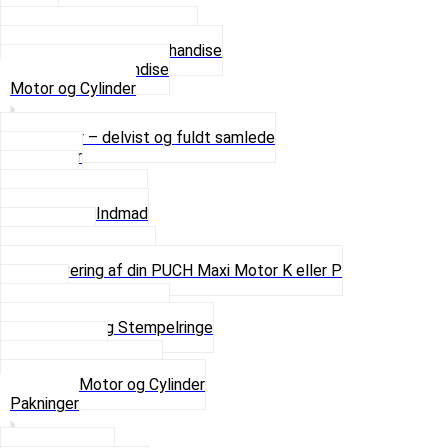
4 XL
Se alle T-shirt størrelser
Andet lækkert Merchandise
Se alt i Merchandise
Motor og Cylinder
Motorer – delvist og fuldt samlede
Cylinder
Kobling
Krumtap og Lejer
Motor og Indmad
Pakninger
Pinbolte og skruer
Renovering af din PUCH Maxi Motor K eller P
Shims
Simmerringe og lejer
Stempler og Stempelringe
Topstykker
Kickstarter og dele
Se alt i Motor og Cylinder
Pakninger