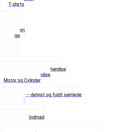
T-shirts
Small
Medium
Large
XL
2 XL
3 XL
4 XL
Se alle T-shirt størrelser
Andet lækkert Merchandise
Se alt i Merchandise
Motor og Cylinder
Motorer – delvist og fuldt samlede
Cylinder
Kobling
Krumtap og Lejer
Motor og Indmad
Pakninger
Pinbolte og skruer