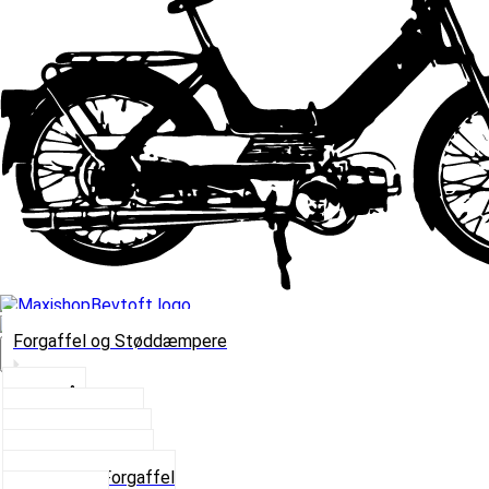
Forgaffel og Støddæmpere
Vælg Kategori
Styrlås
Støddæmpere
Skruer og Bolte
Kronrør og Lejer
Komplet Forgaffel