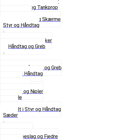
Svinggaffel og tilbehør
Tankhane og Tankprop
Typeplade
Se alt i Stel og Skærme
Styr og Håndtag
Horn og Ringklokker
Håndtag og Greb
Se alle Håndtag og Greb
Gummi Håndtag
Kabler
Kontakter
Skruer og Nipler
Spejle
Styr
Se alt i Styr og Håndtag
Sæder
Saddelpind
Sædebeslag og Fjedre