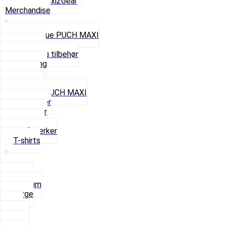
Se alt i Maxi2Gear
Merchandise
Cap og Hue PUCH MAXI
Gavekort
Hjelme og tilbehør
Nøglering
Paraply
Plakater
Rygsæk PUCH MAXI
Rævehaler
Strømper
Solbriller
Stofmærker
T-shirts
Small
Medium
Large
XL
2 XL
3 XL