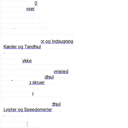
Fast dyse Z50
Se alle Dyser
Gaskabel
Karburator
Karburator dele
Luftilter og Studs
Pakninger og Tilbehør
Se alt i Karburator og Indsugning
Kæder og Tandhjul
Glidestykke
Kæder
Kædestrammere og Samleled
Krankaksel og Tandhjul
Låsering og skruer
Pedal sæt
Tandhjul Bag
Tandhjul For
Se alt i Kæder og Tandhjul
Lygter og Speedometer
Baglygter