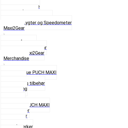
Forlygter
Pærer baglygte
Pærer forlygte
Speedometer og dele
Se alt i Lygter og Speedometer
Maxi2Gear
Z50 Håndgear
ZA50 Automatgear
Se alt i Maxi2Gear
Merchandise
Cap og Hue PUCH MAXI
Gavekort
Hjelme og tilbehør
Nøglering
Paraply
Plakater
Rygsæk PUCH MAXI
Rævehaler
Strømper
Solbriller
Stofmærker