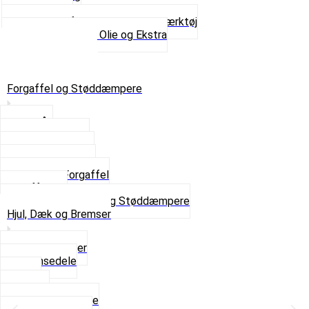
Tanksealer
Værktøj, Aftrækkere og Dækværktøj
Se alt i Værktøj, Olie og Ekstra
Sæt – Alle typer
Knallerter til salg
Retur & Fejlvarer
Forgaffel og Støddæmpere
Styrlås
Støddæmpere
Skruer og Bolte
Kronrør og Lejer
Komplet Forgaffel
Gaffelben
Se alt i Forgaffel og Støddæmpere
Hjul, Dæk og Bremser
Aksel og Lejer
Bremsedele
Dæk
Fælge
Hjulnav og Egere