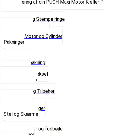
Renovering af din PUCH Maxi Motor K eller P
Shims
Simmerringe og lejer
Stempler og Stempelringe
Topstykker
Kickstarter og dele
Se alt i Motor og Cylinder
Pakninger
Bundpakning
Flydende pakning
Indsugning
Kickstarterdæksel
Pakningspapir
Pakningssæt
Pakninger og Tilbehør
Toppakning
Udstødning
Se alt i Pakninger
Stel og Skærme
Bagagebærer og fodbøjle
Fingerskruer