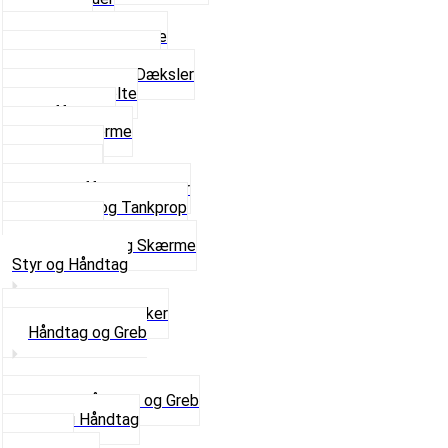
Fodhviler
For- og Bagskærme
Reparationsstykke
Sideskjolde og Dæksler
Skruer og bolte
Stafferinger
Stænkskærme
Støtteben
Støttebuk
Svinggaffel og tilbehør
Tankhane og Tankprop
Typeplade
Se alt i Stel og Skærme
Styr og Håndtag
Horn og Ringklokker
Håndtag og Greb
Se alle Håndtag og Greb
Gummi Håndtag
Kabler