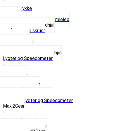
Glidestykke
Kæder
Kædestrammere og Samleled
Krankaksel og Tandhjul
Låsering og skruer
Pedal sæt
Tandhjul Bag
Tandhjul For
Se alt i Kæder og Tandhjul
Lygter og Speedometer
Baglygter
Forlygter
Pærer baglygte
Pærer forlygte
Speedometer og dele
Se alt i Lygter og Speedometer
Maxi2Gear
Z50 Håndgear
ZA50 Automatgear