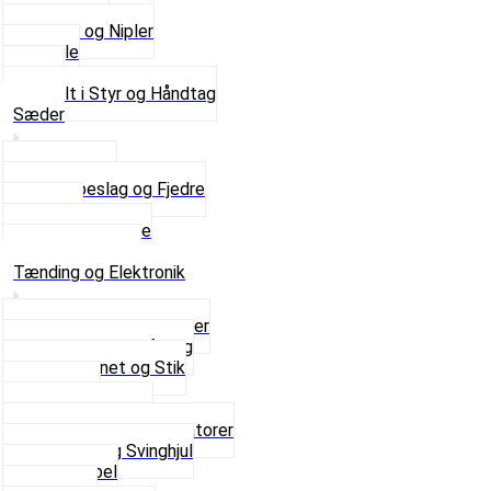
Kontakter
Skruer og Nipler
Spejle
Styr
Se alt i Styr og Håndtag
Sæder
Saddelpind
Sædebeslag og Fjedre
Sæder
Skruer og Bolte
Se alt i Sæder
Tænding og Elektronik
Elektroniske tændinger
Gummi gennemføring
Ledningsnet og Stik
Lysspole
Magnet dæksel
Platiner og Kondensatorer
Tænding og Svinghjul
Tændkabel