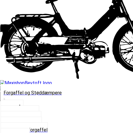
Forgaffel og Støddæmpere
Vælg Kategori
Styrlås
Støddæmpere
Skruer og Bolte
Kronrør og Lejer
Komplet Forgaffel