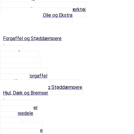
Tanksealer
Værktøj, Aftrækkere og Dækværktøj
Se alt i Værktøj, Olie og Ekstra
Sæt – Alle typer
Knallerter til salg
Retur & Fejlvarer
Forgaffel og Støddæmpere
Styrlås
Støddæmpere
Skruer og Bolte
Kronrør og Lejer
Komplet Forgaffel
Gaffelben
Se alt i Forgaffel og Støddæmpere
Hjul, Dæk og Bremser
Aksel og Lejer
Bremsedele
Dæk
Fælge
Hjulnav og Egere