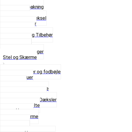
Bundpakning
Flydende pakning
Indsugning
Kickstarterdæksel
Pakningspapir
Pakningssæt
Pakninger og Tilbehør
Toppakning
Udstødning
Se alt i Pakninger
Stel og Skærme
Bagagebærer og fodbøjle
Fingerskruer
Fodhviler
For- og Bagskærme
Reparationsstykke
Sideskjolde og Dæksler
Skruer og bolte
Stafferinger
Stænkskærme
Støtteben
Støttebuk