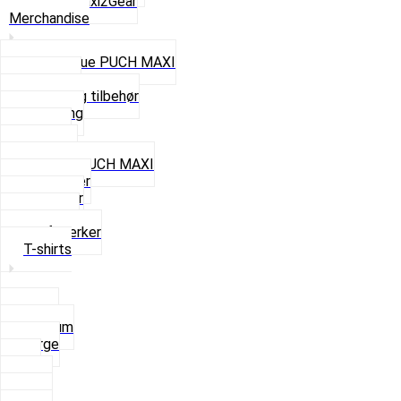
Se alt i Maxi2Gear
Merchandise
Cap og Hue PUCH MAXI
Gavekort
Hjelme og tilbehør
Nøglering
Paraply
Plakater
Rygsæk PUCH MAXI
Rævehaler
Strømper
Solbriller
Stofmærker
T-shirts
Small
Medium
Large
XL
2 XL
3 XL