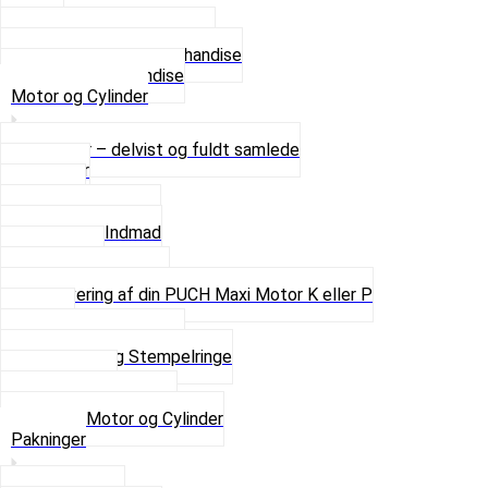
4 XL
Se alle T-shirt størrelser
Andet lækkert Merchandise
Se alt i Merchandise
Motor og Cylinder
Motorer – delvist og fuldt samlede
Cylinder
Kobling
Krumtap og Lejer
Motor og Indmad
Pakninger
Pinbolte og skruer
Renovering af din PUCH Maxi Motor K eller P
Shims
Simmerringe og lejer
Stempler og Stempelringe
Topstykker
Kickstarter og dele
Se alt i Motor og Cylinder
Pakninger