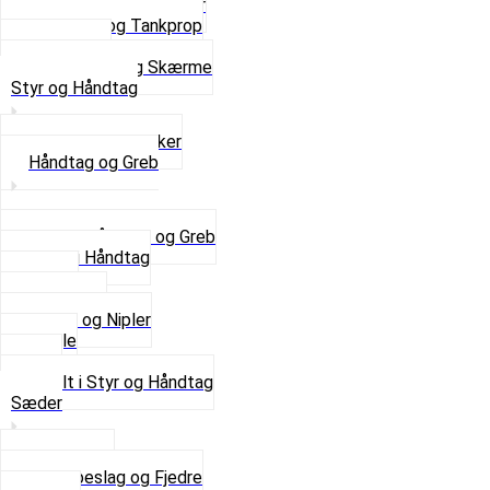
Svinggaffel og tilbehør
Tankhane og Tankprop
Typeplade
Se alt i Stel og Skærme
Styr og Håndtag
Horn og Ringklokker
Håndtag og Greb
Se alle Håndtag og Greb
Gummi Håndtag
Kabler
Kontakter
Skruer og Nipler
Spejle
Styr
Se alt i Styr og Håndtag
Sæder
Saddelpind
Sædebeslag og Fjedre