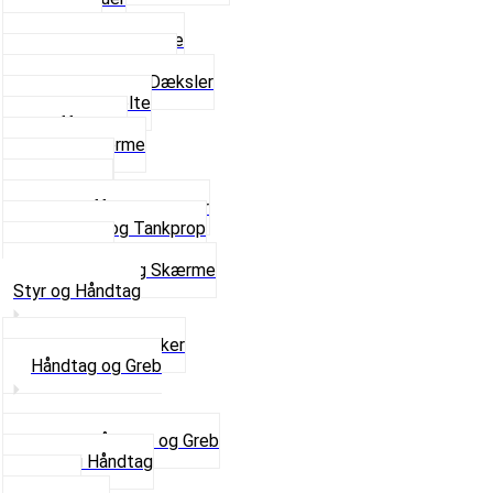
Fodhviler
For- og Bagskærme
Reparationsstykke
Sideskjolde og Dæksler
Skruer og bolte
Stafferinger
Stænkskærme
Støtteben
Støttebuk
Svinggaffel og tilbehør
Tankhane og Tankprop
Typeplade
Se alt i Stel og Skærme
Styr og Håndtag
Horn og Ringklokker
Håndtag og Greb
Se alle Håndtag og Greb
Gummi Håndtag
Kabler