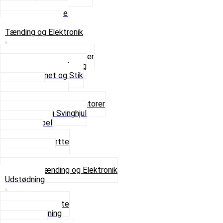
Sæder
Skruer og Bolte
Se alt i Sæder
Tænding og Elektronik
Elektroniske tændinger
Gummi gennemføring
Ledningsnet og Stik
Lysspole
Magnet dæksel
Platiner og Kondensatorer
Tænding og Svinghjul
Tændkabel
Tændrør
Tændrørshætte
Tændspoler
Volt regulator
Se alt i Tænding og Elektronik
Udstødning
Beslag og Bolte
Lyddæmpning
Pakninger