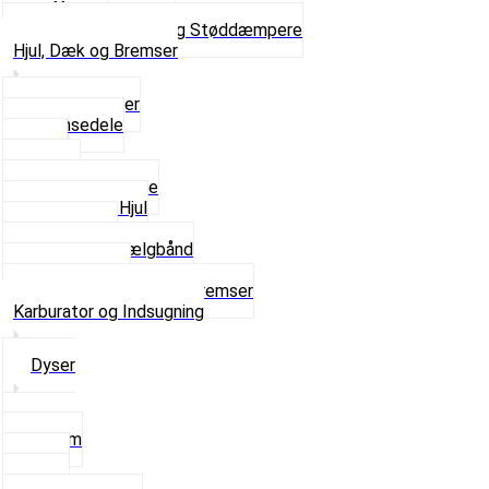
Gaffelben
Se alt i Forgaffel og Støddæmpere
Hjul, Dæk og Bremser
Aksel og Lejer
Bremsedele
Dæk
Fælge
Hjulnav og Egere
Komplette Hjul
Navbørster
Slanger og Fælgbånd
Ventilhætter
Se alt i Hjul, Dæk og Bremser
Karburator og Indsugning
Dyser
3,5mm
4mm
5mm