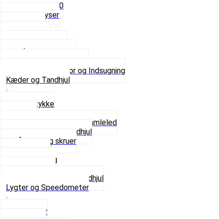
Fast dyse Z50
Se alle Dyser
Gaskabel
Karburator
Karburator dele
Luftilter og Studs
Pakninger og Tilbehør
Se alt i Karburator og Indsugning
Kæder og Tandhjul
Glidestykke
Kæder
Kædestrammere og Samleled
Krankaksel og Tandhjul
Låsering og skruer
Pedal sæt
Tandhjul Bag
Tandhjul For
Se alt i Kæder og Tandhjul
Lygter og Speedometer
Baglygter