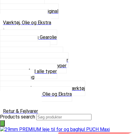
Tun udstødninger
Udstødning som Original
Se alt i Udstødning
Værktøj, Olie og Ekstra
2-Taktsolie og Gearolie
Klistermærker
Reservedelskatalog
Skruer, Bolte og Møtrikker
Smøremidler og Rensemidler
Sortimentskasser alle typer
Spændebånd alle typer
Spray maling
Tanksealer
Værktøj, Aftrækkere og Dækværktøj
Se alt i Værktøj, Olie og Ekstra
Sæt – Alle typer
Knallerter til salg
Retur & Fejlvarer
Products search