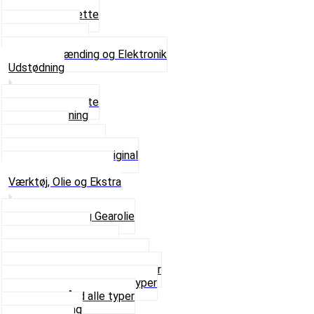
Tændrør
Tændrørshætte
Tændspoler
Volt regulator
Se alt i Tænding og Elektronik
Udstødning
Beslag og Bolte
Lyddæmpning
Pakninger
Tun udstødninger
Udstødning som Original
Se alt i Udstødning
Værktøj, Olie og Ekstra
2-Taktsolie og Gearolie
Klistermærker
Reservedelskatalog
Skruer, Bolte og Møtrikker
Smøremidler og Rensemidler
Sortimentskasser alle typer
Spændebånd alle typer
Spray maling