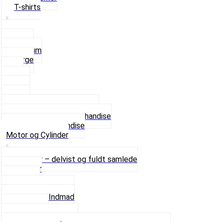
T-shirts
Small
Medium
Large
XL
2 XL
3 XL
4 XL
Se alle T-shirt størrelser
Andet lækkert Merchandise
Se alt i Merchandise
Motor og Cylinder
Motorer – delvist og fuldt samlede
Cylinder
Kobling
Krumtap og Lejer
Motor og Indmad
Pakninger
Pinbolte og skruer