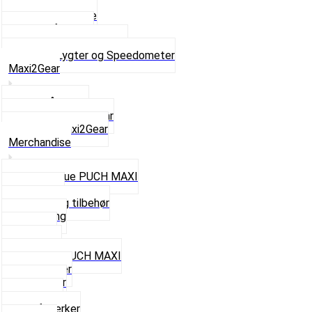
Forlygter
Pærer baglygte
Pærer forlygte
Speedometer og dele
Se alt i Lygter og Speedometer
Maxi2Gear
Z50 Håndgear
ZA50 Automatgear
Se alt i Maxi2Gear
Merchandise
Cap og Hue PUCH MAXI
Gavekort
Hjelme og tilbehør
Nøglering
Paraply
Plakater
Rygsæk PUCH MAXI
Rævehaler
Strømper
Solbriller
Stofmærker