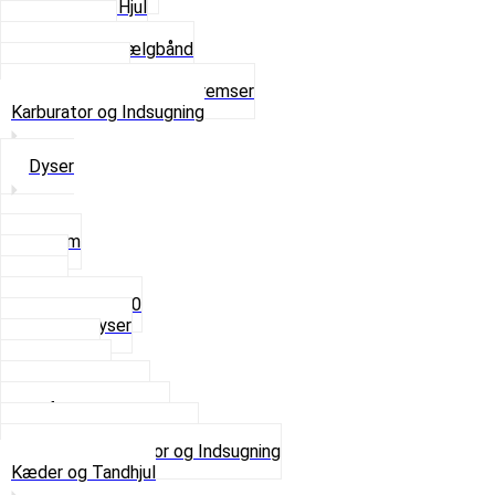
Komplette Hjul
Navbørster
Slanger og Fælgbånd
Ventilhætter
Se alt i Hjul, Dæk og Bremser
Karburator og Indsugning
Dyser
3,5mm
4mm
5mm
Fast dyse Z50
Se alle Dyser
Gaskabel
Karburator
Karburator dele
Luftilter og Studs
Pakninger og Tilbehør
Se alt i Karburator og Indsugning
Kæder og Tandhjul