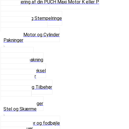
Renovering af din PUCH Maxi Motor K eller P
Shims
Simmerringe og lejer
Stempler og Stempelringe
Topstykker
Kickstarter og dele
Se alt i Motor og Cylinder
Pakninger
Bundpakning
Flydende pakning
Indsugning
Kickstarterdæksel
Pakningspapir
Pakningssæt
Pakninger og Tilbehør
Toppakning
Udstødning
Se alt i Pakninger
Stel og Skærme
Bagagebærer og fodbøjle
Fingerskruer