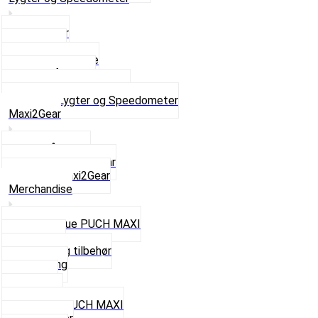
Baglygter
Forlygter
Pærer baglygte
Pærer forlygte
Speedometer og dele
Se alt i Lygter og Speedometer
Maxi2Gear
Z50 Håndgear
ZA50 Automatgear
Se alt i Maxi2Gear
Merchandise
Cap og Hue PUCH MAXI
Gavekort
Hjelme og tilbehør
Nøglering
Paraply
Plakater
Rygsæk PUCH MAXI