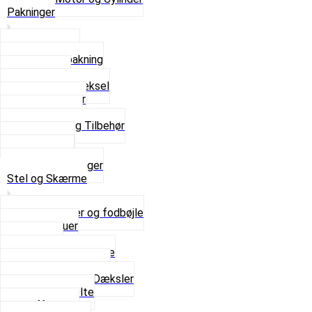
Pakninger
Bundpakning
Flydende pakning
Indsugning
Kickstarterdæksel
Pakningspapir
Pakningssæt
Pakninger og Tilbehør
Toppakning
Udstødning
Se alt i Pakninger
Stel og Skærme
Bagagebærer og fodbøjle
Fingerskruer
Fodhviler
For- og Bagskærme
Reparationsstykke
Sideskjolde og Dæksler
Skruer og bolte
Stafferinger