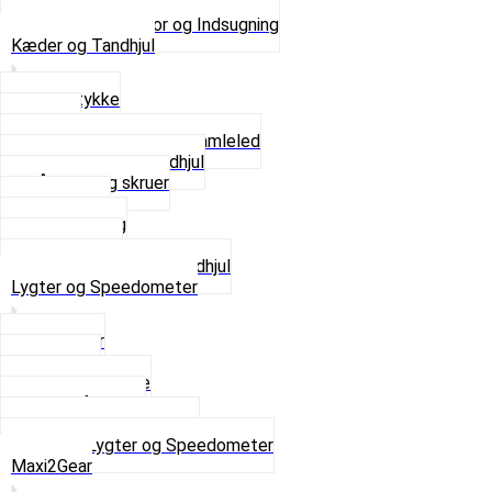
Pakninger og Tilbehør
Se alt i Karburator og Indsugning
Kæder og Tandhjul
Glidestykke
Kæder
Kædestrammere og Samleled
Krankaksel og Tandhjul
Låsering og skruer
Pedal sæt
Tandhjul Bag
Tandhjul For
Se alt i Kæder og Tandhjul
Lygter og Speedometer
Baglygter
Forlygter
Pærer baglygte
Pærer forlygte
Speedometer og dele
Se alt i Lygter og Speedometer
Maxi2Gear