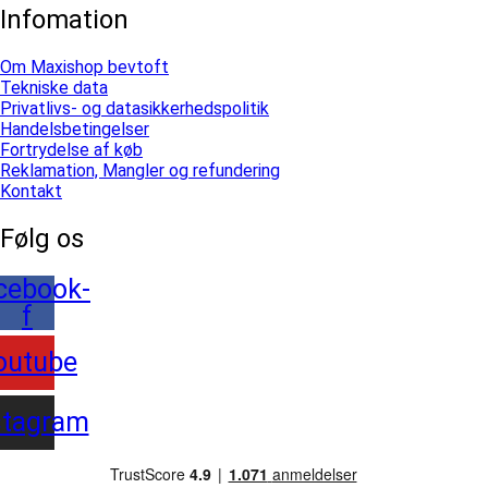
Infomation
Om Maxishop bevtoft
Tekniske data
Privatlivs- og datasikkerhedspolitik
Handelsbetingelser
Fortrydelse af køb
Reklamation, Mangler og refundering
Kontakt
Følg os
cebook-
f
outube
stagram