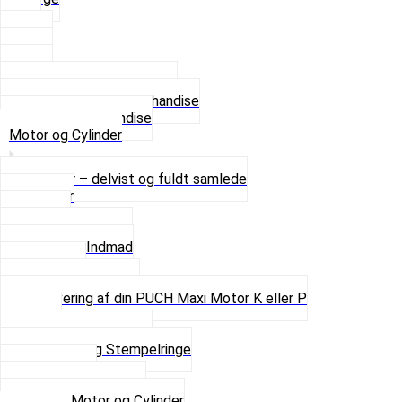
XL
2 XL
3 XL
4 XL
Se alle T-shirt størrelser
Andet lækkert Merchandise
Se alt i Merchandise
Motor og Cylinder
Motorer – delvist og fuldt samlede
Cylinder
Kobling
Krumtap og Lejer
Motor og Indmad
Pakninger
Pinbolte og skruer
Renovering af din PUCH Maxi Motor K eller P
Shims
Simmerringe og lejer
Stempler og Stempelringe
Topstykker
Kickstarter og dele
Se alt i Motor og Cylinder