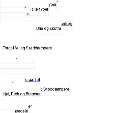
Sortimentskasser alle typer
Spændebånd alle typer
Spray maling
Tanksealer
Værktøj, Aftrækkere og Dækværktøj
Se alt i Værktøj, Olie og Ekstra
Sæt – Alle typer
Knallerter til salg
Retur & Fejlvarer
Forgaffel og Støddæmpere
Styrlås
Støddæmpere
Skruer og Bolte
Kronrør og Lejer
Komplet Forgaffel
Gaffelben
Se alt i Forgaffel og Støddæmpere
Hjul, Dæk og Bremser
Aksel og Lejer
Bremsedele