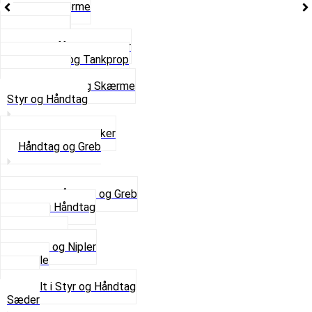
Stænkskærme
Støtteben
Støttebuk
Svinggaffel og tilbehør
Tankhane og Tankprop
Typeplade
Se alt i Stel og Skærme
Styr og Håndtag
Horn og Ringklokker
Håndtag og Greb
Se alle Håndtag og Greb
Gummi Håndtag
Kabler
Kontakter
Skruer og Nipler
Spejle
Styr
Se alt i Styr og Håndtag
Sæder