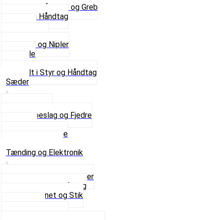
Se alle Håndtag og Greb
Gummi Håndtag
Kabler
Kontakter
Skruer og Nipler
Spejle
Styr
Se alt i Styr og Håndtag
Sæder
Saddelpind
Sædebeslag og Fjedre
Sæder
Skruer og Bolte
Se alt i Sæder
Tænding og Elektronik
Elektroniske tændinger
Gummi gennemføring
Ledningsnet og Stik
Lysspole
Magnet dæksel