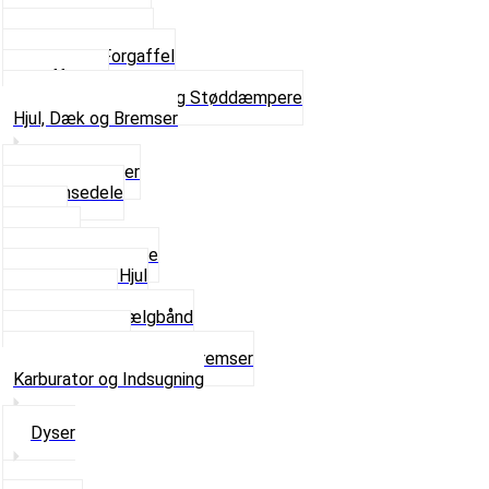
Skruer og Bolte
Kronrør og Lejer
Komplet Forgaffel
Gaffelben
Se alt i Forgaffel og Støddæmpere
Hjul, Dæk og Bremser
Aksel og Lejer
Bremsedele
Dæk
Fælge
Hjulnav og Egere
Komplette Hjul
Navbørster
Slanger og Fælgbånd
Ventilhætter
Se alt i Hjul, Dæk og Bremser
Karburator og Indsugning
Dyser