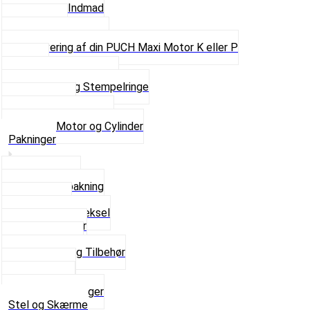
Motor og Indmad
Pakninger
Pinbolte og skruer
Renovering af din PUCH Maxi Motor K eller P
Shims
Simmerringe og lejer
Stempler og Stempelringe
Topstykker
Kickstarter og dele
Se alt i Motor og Cylinder
Pakninger
Bundpakning
Flydende pakning
Indsugning
Kickstarterdæksel
Pakningspapir
Pakningssæt
Pakninger og Tilbehør
Toppakning
Udstødning
Se alt i Pakninger
Stel og Skærme