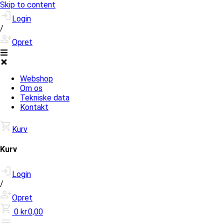
Skip to content
Login
/
Opret
Webshop
Om os
Tekniske data
Kontakt
Kurv
Kurv
Login
/
Opret
0
kr.0,00