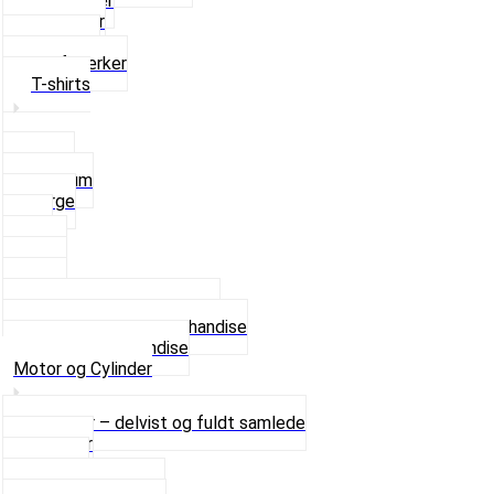
Rævehaler
Strømper
Solbriller
Stofmærker
T-shirts
Small
Medium
Large
XL
2 XL
3 XL
4 XL
Se alle T-shirt størrelser
Andet lækkert Merchandise
Se alt i Merchandise
Motor og Cylinder
Motorer – delvist og fuldt samlede
Cylinder
Kobling
Krumtap og Lejer