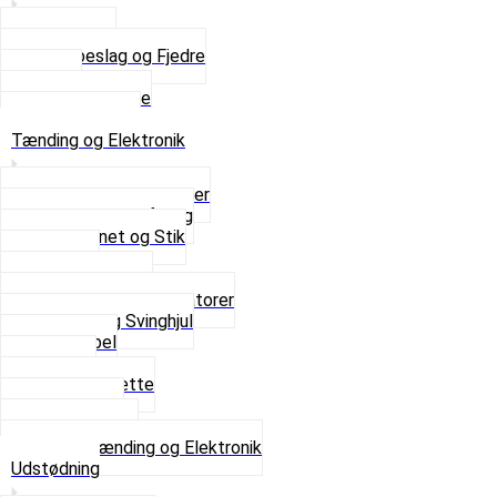
Saddelpind
Sædebeslag og Fjedre
Sæder
Skruer og Bolte
Se alt i Sæder
Tænding og Elektronik
Elektroniske tændinger
Gummi gennemføring
Ledningsnet og Stik
Lysspole
Magnet dæksel
Platiner og Kondensatorer
Tænding og Svinghjul
Tændkabel
Tændrør
Tændrørshætte
Tændspoler
Volt regulator
Se alt i Tænding og Elektronik
Udstødning