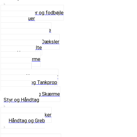
Bagagebærer og fodbøjle
Fingerskruer
Fodhviler
For- og Bagskærme
Reparationsstykke
Sideskjolde og Dæksler
Skruer og bolte
Stafferinger
Stænkskærme
Støtteben
Støttebuk
Svinggaffel og tilbehør
Tankhane og Tankprop
Typeplade
Se alt i Stel og Skærme
Styr og Håndtag
Horn og Ringklokker
Håndtag og Greb