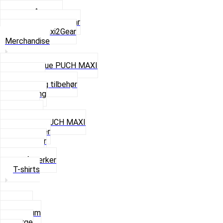
Z50 Håndgear
ZA50 Automatgear
Se alt i Maxi2Gear
Merchandise
Cap og Hue PUCH MAXI
Gavekort
Hjelme og tilbehør
Nøglering
Paraply
Plakater
Rygsæk PUCH MAXI
Rævehaler
Strømper
Solbriller
Stofmærker
T-shirts
Small
Medium
Large