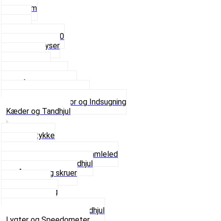
3,5mm
4mm
5mm
Fast dyse Z50
Se alle Dyser
Gaskabel
Karburator
Karburator dele
Luftilter og Studs
Pakninger og Tilbehør
Se alt i Karburator og Indsugning
Kæder og Tandhjul
Glidestykke
Kæder
Kædestrammere og Samleled
Krankaksel og Tandhjul
Låsering og skruer
Pedal sæt
Tandhjul Bag
Tandhjul For
Se alt i Kæder og Tandhjul
Lygter og Speedometer