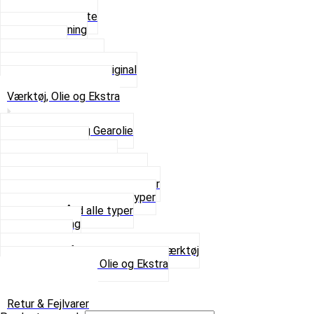
Beslag og Bolte
Lyddæmpning
Pakninger
Tun udstødninger
Udstødning som Original
Se alt i Udstødning
Værktøj, Olie og Ekstra
2-Taktsolie og Gearolie
Klistermærker
Reservedelskatalog
Skruer, Bolte og Møtrikker
Smøremidler og Rensemidler
Sortimentskasser alle typer
Spændebånd alle typer
Spray maling
Tanksealer
Værktøj, Aftrækkere og Dækværktøj
Se alt i Værktøj, Olie og Ekstra
Sæt – Alle typer
Knallerter til salg
Retur & Fejlvarer