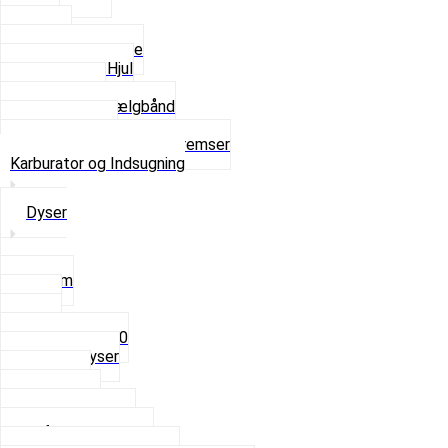
Dæk
Fælge
Hjulnav og Egere
Komplette Hjul
Navbørster
Slanger og Fælgbånd
Ventilhætter
Se alt i Hjul, Dæk og Bremser
Karburator og Indsugning
Dyser
3,5mm
4mm
5mm
Fast dyse Z50
Se alle Dyser
Gaskabel
Karburator
Karburator dele
Luftilter og Studs