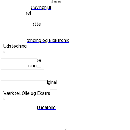
Platiner og Kondensatorer
Tænding og Svinghjul
Tændkabel
Tændrør
Tændrørshætte
Tændspoler
Volt regulator
Se alt i Tænding og Elektronik
Udstødning
Beslag og Bolte
Lyddæmpning
Pakninger
Tun udstødninger
Udstødning som Original
Se alt i Udstødning
Værktøj, Olie og Ekstra
2-Taktsolie og Gearolie
Klistermærker
Reservedelskatalog
Skruer, Bolte og Møtrikker
Smøremidler og Rensemidler