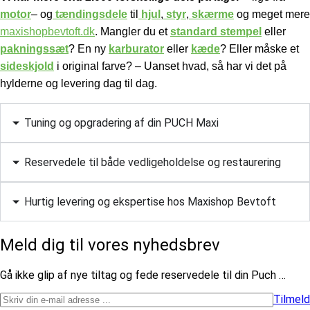
motor
– og
tændingsdele
til
hjul
,
styr
,
skærme
og meget mere
maxishopbevtoft.dk
.
Mangler du et
standard stempel
eller
pakningssæt
? En ny
karburator
eller
kæde
? Eller måske et
sideskjold
i original farve? – Uanset hvad, så har vi det på
hylderne og levering dag til dag.
Tuning og opgradering af din PUCH Maxi
Reservedele til både vedligeholdelse og restaurering
Hurtig levering og ekspertise hos Maxishop Bevtoft
Meld dig til vores nyhedsbrev
​Gå ikke glip af nye tiltag og fede reservedele til din Puch …
Tilmeld