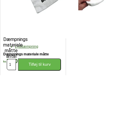
Dæmpnings
materiale
Lyddæmpning
måtte
Dæmpnings materiale måtte
antal
79,00
kr.
Tilføj til kurv