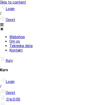
Skip to content
Login
/
Opret
Webshop
Om os
Tekniske data
Kontakt
Kurv
Kurv
Login
/
Opret
0
kr.0,00