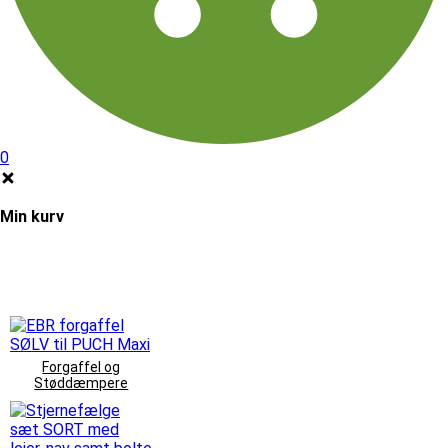
0
Min kurv
Forgaffel og
Støddæmpere