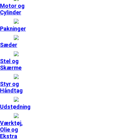
Motor og
Cylinder
Pakninger
Sæder
Stel og
Skærme
Styr og
Håndtag
Udstødning
Værktøj,
Olie og
Ekstra