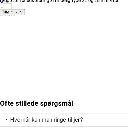
2...
Lydpotte for udstødning almindelig type 22 og 28 mm antal
Tilføj til kurv
kr.
99,00
Ofte stillede spørgsmål
Hvornår kan man ringe til jer?