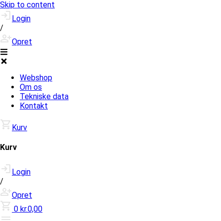
Skip to content
Login
/
Opret
Webshop
Om os
Tekniske data
Kontakt
Kurv
Kurv
Login
/
Opret
0
kr.0,00