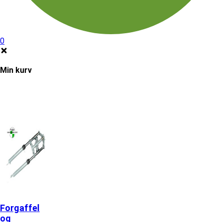
0
Min kurv
Forgaffel
og