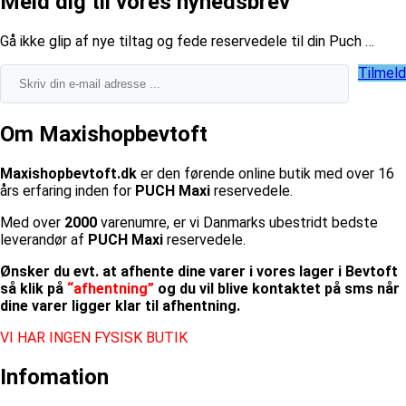
Meld dig til vores nyhedsbrev
​Gå ikke glip af nye tiltag og fede reservedele til din Puch …
Tilmeld
Om Maxishopbevtoft
Maxishopbevtoft.dk
er den førende online butik med over 16
års erfaring inden for
PUCH Maxi
reservedele.
Med over
2000
varenumre, er vi Danmarks ubestridt bedste
leverandør af
PUCH Maxi
reservedele.
Ønsker du evt. at afhente dine varer i vores lager i Bevtoft
så klik på
“afhentning”
og du vil blive kontaktet på sms når
dine varer ligger klar til afhentning.
VI HAR INGEN FYSISK BUTIK
Infomation