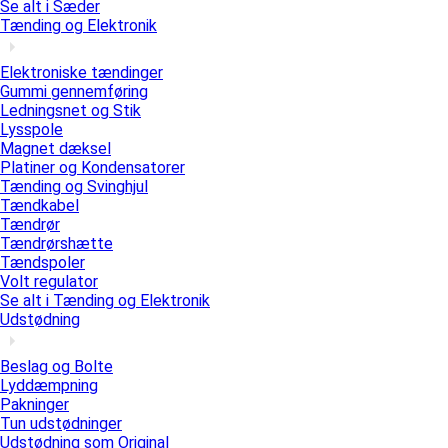
Se alt i Sæder
Tænding og Elektronik
Elektroniske tændinger
Gummi gennemføring
Ledningsnet og Stik
Lysspole
Magnet dæksel
Platiner og Kondensatorer
Tænding og Svinghjul
Tændkabel
Tændrør
Tændrørshætte
Tændspoler
Volt regulator
Se alt i Tænding og Elektronik
Udstødning
Beslag og Bolte
Lyddæmpning
Pakninger
Tun udstødninger
Udstødning som Original