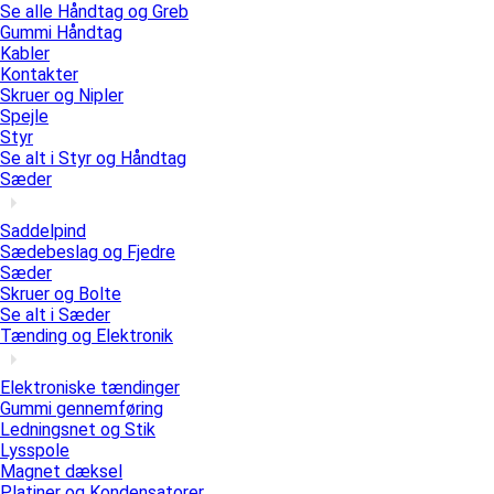
Se alle Håndtag og Greb
Gummi Håndtag
Kabler
Kontakter
Skruer og Nipler
Spejle
Styr
Se alt i Styr og Håndtag
Sæder
Saddelpind
Sædebeslag og Fjedre
Sæder
Skruer og Bolte
Se alt i Sæder
Tænding og Elektronik
Elektroniske tændinger
Gummi gennemføring
Ledningsnet og Stik
Lysspole
Magnet dæksel
Platiner og Kondensatorer