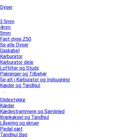
Dyser
3,5mm
4mm
5mm
Fast dyse Z50
Se alle Dyser
Gaskabel
Karburator
Karburator dele
Luftilter og Studs
Pakninger og Tilbehør
Se alt i Karburator og Indsugning
Kæder og Tandhjul
Glidestykke
Kæder
Kædestrammere og Samleled
Krankaksel og Tandhjul
Låsering og skruer
Pedal sæt
Tandhjul Bag