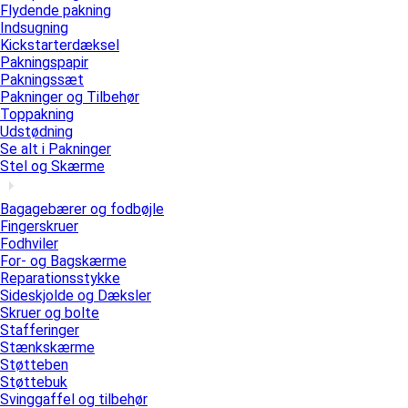
Flydende pakning
Indsugning
Kickstarterdæksel
Pakningspapir
Pakningssæt
Pakninger og Tilbehør
Toppakning
Udstødning
Se alt i Pakninger
Stel og Skærme
Bagagebærer og fodbøjle
Fingerskruer
Fodhviler
For- og Bagskærme
Reparationsstykke
Sideskjolde og Dæksler
Skruer og bolte
Stafferinger
Stænkskærme
Støtteben
Støttebuk
Svinggaffel og tilbehør