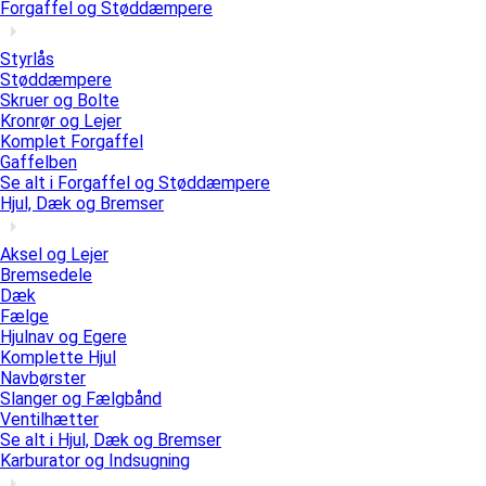
Forgaffel og Støddæmpere
Styrlås
Støddæmpere
Skruer og Bolte
Kronrør og Lejer
Komplet Forgaffel
Gaffelben
Se alt i Forgaffel og Støddæmpere
Hjul, Dæk og Bremser
Aksel og Lejer
Bremsedele
Dæk
Fælge
Hjulnav og Egere
Komplette Hjul
Navbørster
Slanger og Fælgbånd
Ventilhætter
Se alt i Hjul, Dæk og Bremser
Karburator og Indsugning