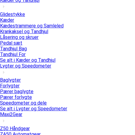
Kæder og Tandhjul
Glidestykke
Kæder
Kædestrammere og Samleled
Krankaksel og Tandhjul
Låsering og skruer
Pedal sæt
Tandhjul Bag
Tandhjul For
Se alt i Kæder og Tandhjul
Lygter og Speedometer
Baglygter
Forlygter
Pærer baglygte
Pærer forlygte
Speedometer og dele
Se alt i Lygter og Speedometer
Maxi2Gear
Z50 Håndgear
ZA50 Automatgear