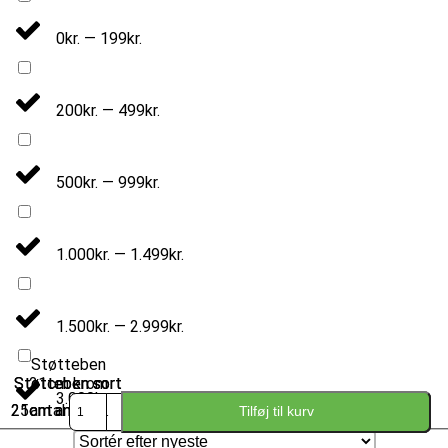
0kr. — 199kr.
200kr. — 499kr.
500kr. — 999kr.
1.000kr. — 1.499kr.
1.500kr. — 2.999kr.
Støtteben
Støtteben sort
Støtteben sort
21cm krom
3.000kr. — 99.999kr.
25cm antal
21cm antal
antal
Tilføj til kurv
Tilføj til kurv
Tilføj til kurv