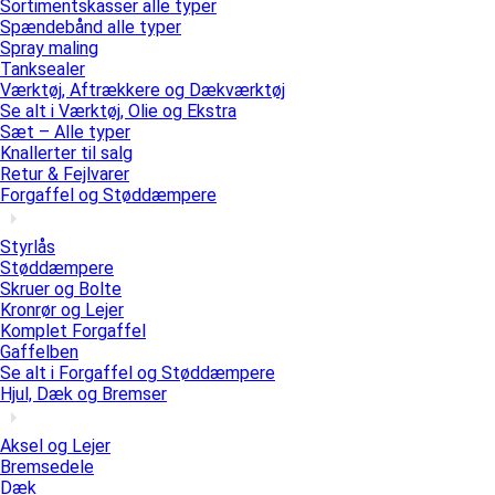
Sortimentskasser alle typer
Spændebånd alle typer
Spray maling
Tanksealer
Værktøj, Aftrækkere og Dækværktøj
Se alt i Værktøj, Olie og Ekstra
Sæt – Alle typer
Knallerter til salg
Retur & Fejlvarer
Forgaffel og Støddæmpere
Styrlås
Støddæmpere
Skruer og Bolte
Kronrør og Lejer
Komplet Forgaffel
Gaffelben
Se alt i Forgaffel og Støddæmpere
Hjul, Dæk og Bremser
Aksel og Lejer
Bremsedele
Dæk