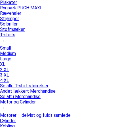
Plakater
Rygsæk PUCH MAXI
Rævehaler
Strømper
Solbriller
Stofmærker
T-shirts
Small
Medium
Large
XL
2 XL
3 XL
4 XL
Se alle T-shirt størrelser
Andet lækkert Merchandise
Se alt i Merchandise
Motor og Cylinder
Motorer – delvist og fuldt samlede
Cylinder
Kobling