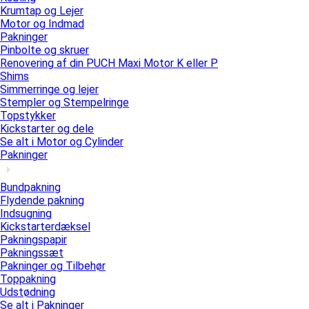
Krumtap og Lejer
Motor og Indmad
Pakninger
Pinbolte og skruer
Renovering af din PUCH Maxi Motor K eller P
Shims
Simmerringe og lejer
Stempler og Stempelringe
Topstykker
Kickstarter og dele
Se alt i Motor og Cylinder
Pakninger
Bundpakning
Flydende pakning
Indsugning
Kickstarterdæksel
Pakningspapir
Pakningssæt
Pakninger og Tilbehør
Toppakning
Udstødning
Se alt i Pakninger