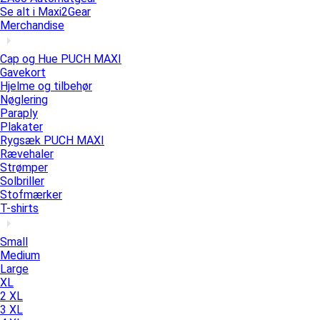
Se alt i Maxi2Gear
Merchandise
Cap og Hue PUCH MAXI
Gavekort
Hjelme og tilbehør
Nøglering
Paraply
Plakater
Rygsæk PUCH MAXI
Rævehaler
Strømper
Solbriller
Stofmærker
T-shirts
Small
Medium
Large
XL
2 XL
3 XL