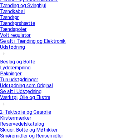
Tænding og Svinghjul
Tændkabel
Tændrør
Tændrørshætte
Tændspoler
Volt regulator
Se alt i Tænding og Elektronik
Udstødning
Beslag og Bolte
Lyddæmpning
Pakninger
Tun udstødninger
Udstødning som Original
Se alt i Udstødning
Værktøj, Olie og Ekstra
2-Taktsolie og Gearolie
Klistermærker
Reservedelskatalog
Skruer, Bolte og Møtrikker
Smøremidler og Rensemidler